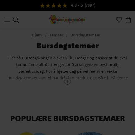
4.8 / 5
(7897)
Hjem
Temaer
Bursdagstemaer
Bursdagstemaer
Her på Bursdagskongen elsker vi bursdager og ønsker at du skal
kunne finne alt du trenger for å arrangere en best mulig
barnebursdag. For å hjelpe deg på vei har vi en rekke
bursdagstemaer som vi har delt inn produktene våre i. På denne
måten er det raskt og enkelt å finne alt som passer til temaet du
har valgt. Men det gir deg også ideer til din neste bursdag.
Mange av temaene våre er basert på populære tegneserier og
filmer. Andre temaer er mer fokusert på interesser som dyr eller
ulike idretter. Med vårt store sortiment vil du garantert kunne finne
POPULÆRE BURSDAGSTEMAER
noe som passer perfekt til din neste bursdag. For store
barneselskaper kan det ikke bare være moro å velg et tema, men
kombinere to eller flere. Ta for eksempel noen forskjellige