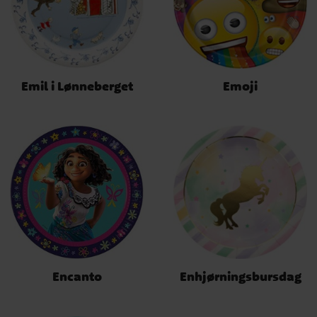
Emil i Lønneberget
Emoji
Encanto
Enhjørningsbursdag