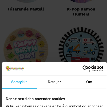
Iriserende Pastell
K-Pop Demon
Hunters
Kawaii Party
Kjøretøy
Samtykke
Detaljer
Om
Denne nettsiden anvender cookies
Vi bruker informasjonskapsler for å gi innhold og annonser