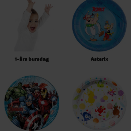
1-års bursdag
Asterix