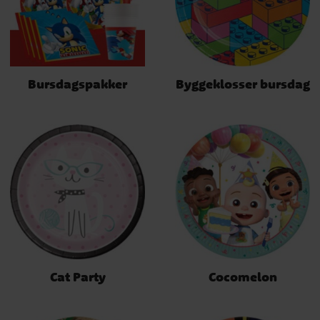
Bursdagspakker
Byggeklosser bursdag
Cat Party
Cocomelon