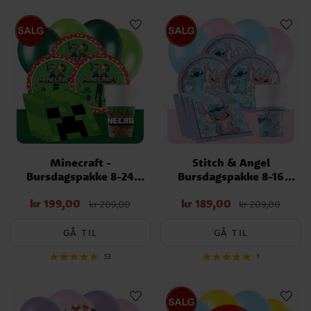
Minecraft -
Stitch & Angel
Bursdagspakke 8-24
Bursdagspakke 8-16
personer
personer
kr 199,00
kr 189,00
Nåværende pris
:
Nåværende pris
:
kr 209,00
kr 209,00
kr 199,00
Opprinnelig pris
:
kr 189,00
Opprinnelig pris
:
kr 209,00
kr 209,00
GÅ TIL
GÅ TIL
53
1