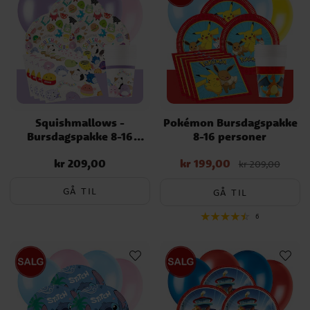
Squishmallows -
Pokémon Bursdagspakke
Bursdagspakke 8-16
8-16 personer
personer
kr 209,00
kr 199,00
Pris
:
kr 209,00
Nåværende pris
:
kr 209,00
kr 199,00
Opprinnelig pris
:
kr 209,00
GÅ TIL
GÅ TIL
6