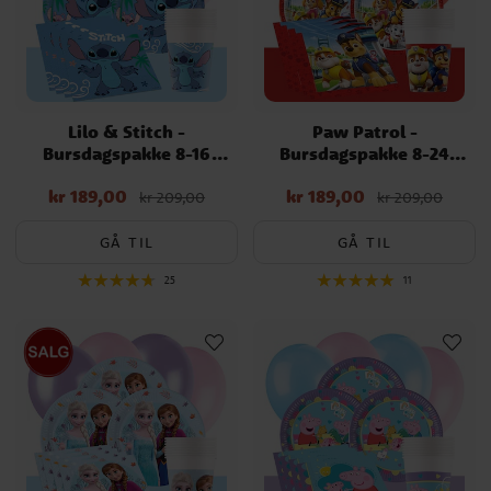
Lilo & Stitch -
Paw Patrol -
Bursdagspakke 8-16
Bursdagspakke 8-24
personer
personer
kr 189,00
kr 189,00
Nåværende pris
:
Nåværende pris
:
kr 209,00
kr 209,00
kr 189,00
Opprinnelig pris
:
kr 189,00
Opprinnelig pris
:
kr 209,00
kr 209,00
GÅ TIL
GÅ TIL
25
11