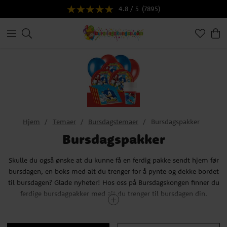
4.8 / 5
(7895)
Hjem
Temaer
Bursdagstemaer
Bursdagspakker
Bursdagspakker
Skulle du også ønske at du kunne få en ferdig pakke sendt hjem før
bursdagen, en boks med alt du trenger for å pynte og dekke bordet
til bursdagen? Glade nyheter! Hos oss på Bursdagskongen finner du
ferdige bursdagpakker med alt du trenger til bursdagen din.
Våre bursdagpakker inkluderer tallerkener, servietter, pappkopper
og ballonger med aktuelt tema for et antal gjester. Og vet du hva