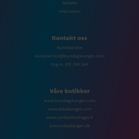
Nyheter
Inspirasjon
Kontakt oss
Kundeservice
kundeservice@bursdagskongen.com
Org.nr. 915 249 264
Våre butikker
www.bursdagskongen.com
www.kalaskungen.com
www.synttarikuningas.fi
www.kalaskongen.dk