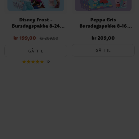
Disney Frost -
Peppa Gris
Bursdagspakke 8-24
Bursdagspakke 8-16
personer
personer
kr 199,00
kr 209,00
Nåværende pris
:
Pris
:
kr 209,00
kr 209,00
kr 199,00
Opprinnelig pris
:
kr 209,00
GÅ TIL
GÅ TIL
10