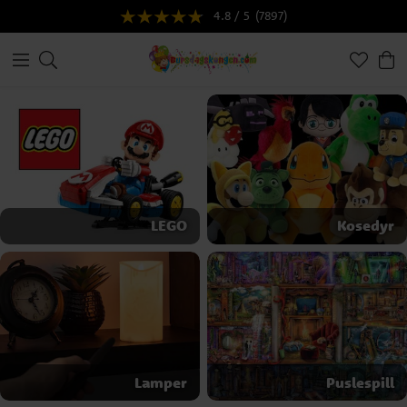
4.8 / 5
(7897)
LEGO
Kosedyr
Lamper
Puslespill