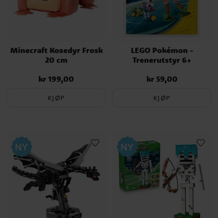
Minecraft Kosedyr Frosk
LEGO Pokémon -
20 cm
Trenerutstyr 6+
kr 199,00
kr 59,00
Pris
:
kr 199,00
Pris
:
kr 59,00
KJØP
KJØP