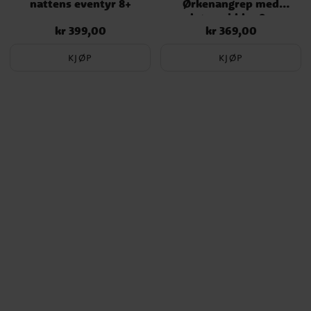
nattens eventyr 8+
Ørkenangrep med
hønseridder 9+
kr 399,00
kr 369,00
Pris
:
kr 399,00
Pris
:
kr 369,00
KJØP
KJØP