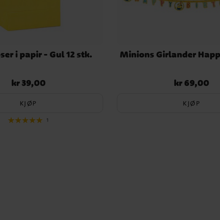
er i papir - Gul 12 stk.
Minions Girlander Happ
kr 39,00
kr 69,00
Pris
:
kr 39,00
Pris
:
kr 69,00
KJØP
KJØP
1