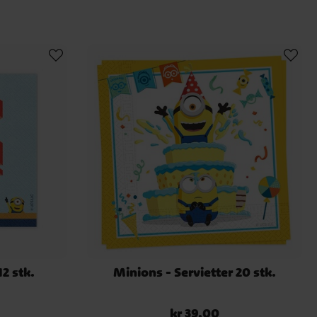
2 stk.
Minions - Servietter 20 stk.
kr 39,00
Pris
:
kr 39,00