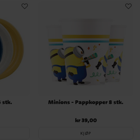
 stk.
Minions - Pappkopper 8 stk.
kr 39,00
Pris
:
kr 39,00
KJØP