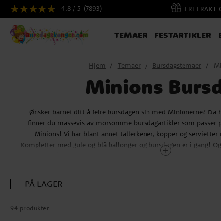
4.8 / 5
(7893)
FRI FRAKT
TEMAER
FESTARTIKLER
Hjem
Temaer
Bursdagstemaer
Mi
Minions Burs
Ønsker barnet ditt å feire bursdagen sin med Minionerne? Da h
finner du massevis av morsomme bursdagartikler som passer per
Minions! Vi har blant annet tallerkener, kopper og serviette
Kompletter med gule og blå ballonger og bursdagen er i gang! Og 
at vi også har noen morsomme ting, som puslespill og andre
passer perfekt som bursdagsgave?
PÅ LAGER
Hvilke er Minioner
94 produkter
Mioionerne, eller Minions som de heter på engelsk, er en amer