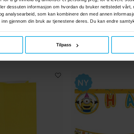
deler dessuten informasjon om hvordan du bruker nettstedet vårt,
og analysearbeid, som kan kombinere den med annen informasjon d
beger Gule 8 stk.
Beger Lyseblå 8 
 inn gjennom din bruk av tjenestene deres. Du kan endre samtykk
kr 55,00
kr 55,00
Pris
:
kr 55,00
Pris
:
kr 55,00
Tilpass
KJØP
KJØP
1