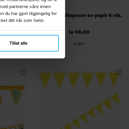
 med partnerne våre innen
u har gjort tilgjengelig for
stk.
Minions Godteposer av papir 6 stk.
et ditt når som helst.
kr 49,00
Pris
:
kr 49,00
Tillat alle
KJØP