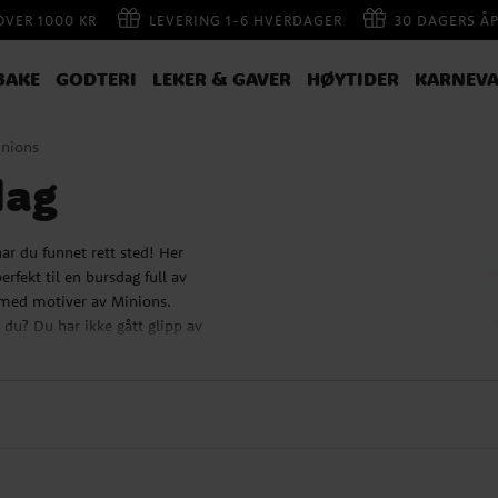
 OVER 1000 KR
LEVERING 1-6 HVERDAGER
30 DAGERS Å
BAKE
GODTERI
LEKER & GAVER
HØYTIDER
KARNEVA
nions
dag
ar du funnet rett sted! Her
fekt til en bursdag full av
r med motiver av Minions.
du? Du har ikke gått glipp av
 gadgets med Minions, som
ne?
ikansk spillefilm som hadde