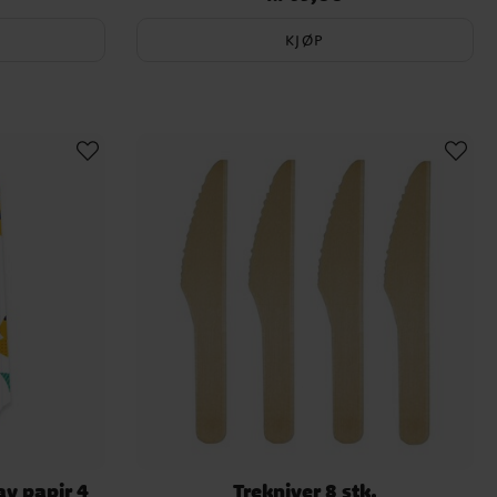
KJØP
v papir 4
Trekniver 8 stk.