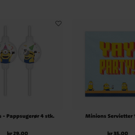
 - Pappsugerør 4 stk.
Minions Servietter 1
kr 29,00
kr 35,00
Pris
:
kr 29,00
Pris
:
kr 35,00