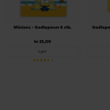
Minions - Godteposer 6 stk.
Godtepos
kr 25,00
Pris
:
kr 25,00
KJØP
1