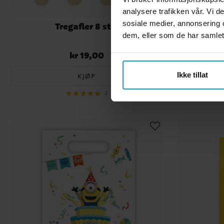
analysere trafikken vår. Vi 
sosiale medier, annonsering 
Tregafler 8 stk.
Is
dem, eller som de har samlet
kr 19,00
Pris
:
kr 19,00
Ikke tillat
KJØP
2