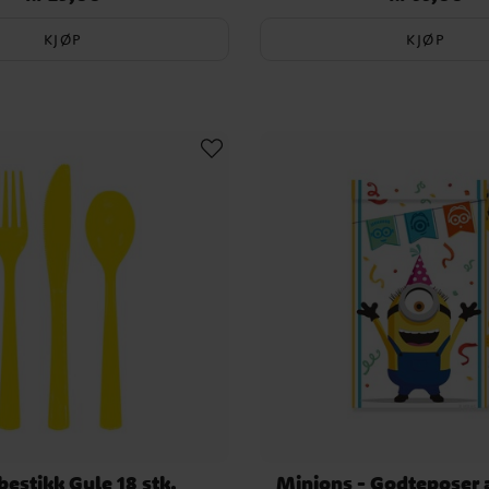
KJØP
KJØP
bestikk Gule 18 stk.
Minions - Godteposer a