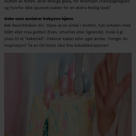
slutten av festen. Bruk festlige glass, for eksempel champagneglass
og hvorfor ikke spunnet sukker for en ekstra festlig look?
Kake som avslører babyens kjønn
Bak favorittkaken din. Stans ut en sirkel i midten. Fyll sirkelen med
blått eller rosa godteri (f.eks. smarties eller lignende). Husk å gi
plass til et "kakelokk". Dekorer kaken etter eget ønske. Trenger du
inspirasjon? Ta en titt blant våre fine kakedekorasjoner!