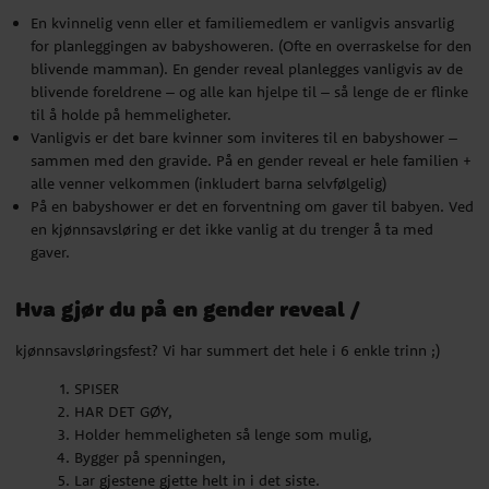
På en babyshower er det en forventning om gaver til babyen. Ved
En kvinnelig venn eller et familiemedlem er vanligvis ansvarlig
en kjønnsavsløring er det ikke vanlig at du trenger å ta med
for planleggingen av babyshoweren. (Ofte en overraskelse for den
gaver.
blivende mamman). En gender reveal planlegges vanligvis av de
blivende foreldrene – og alle kan hjelpe til – så lenge de er flinke
Hva gjør du på en gender reveal /
til å holde på hemmeligheter.
Vanligvis er det bare kvinner som inviteres til en babyshower –
kjønnsavsløringsfest? Vi har summert det hele i 6 enkle trinn ;)
sammen med den gravide. På en gender reveal er hele familien +
alle venner velkommen (inkludert barna selvfølgelig)
SPISER
På en babyshower er det en forventning om gaver til babyen. Ved
HAR DET GØY,
en kjønnsavsløring er det ikke vanlig at du trenger å ta med
Holder hemmeligheten så lenge som mulig,
gaver.
Bygger på spenningen,
Lar gjestene gjette helt in i det siste.
AVSLØR BARNETS KJØNN
Hva gjør du på en gender reveal /
kjønnsavsløringsfest? Vi har summert det hele i 6 enkle trinn ;)
Hva spiser man på et Gender Reveal Party?
SPISER
Så.. hva skal du finne på av mat til en gender reveal? Faktisk er det
HAR DET GØY,
helt opp til deg hvordan du vil gjøre det. Vil du ha en stor middag?
Holder hemmeligheten så lenge som mulig,
Da har du det. Luter du mer mot å servere snitter og snacks? Da går
Bygger på spenningen,
du for det! Trenger du noen tips og litt inspirasjon? Her er en liste
Lar gjestene gjette helt in i det siste.