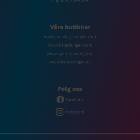
Org.nr. 915 249 264
Våre butikker
www.bursdagskongen.com
www.kalaskungen.com
www.synttarikuningas.fi
www.kalaskongen.dk
Følg oss
Facebook
Instagram