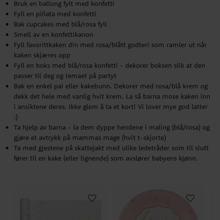
Bruk en ballong fylt med konfetti
dekk det hele med vanlig hvit krem. La så barna mose kaken inn
Fyll en piñata med konfetti
i ansiktene deres. Ikke glem å ta et kort! Vi lover mye god latter
Bak cupcakes med blå/rosa fyll
:)
Smell av en konfettikanon
Ta hjelp av barna - la dem dyppe hendene i maling (blå/rosa) og
Fyll favorittkaken din med rosa/blått godteri som ramler ut når
gjøre et avtrykk på mammas mage (hvit t-skjorte)
kaken skjæres opp
Ta med gjestene på skattejakt med ulike ledetråder som til slutt
Fyll en boks med blå/rosa konfetti - dekorer boksen slik at den
fører til en kake (eller lignende) som avslører babyens kjønn.
passer til deg og temaet på partyt
Bak en enkel pai eller kakebunn. Dekorer med rosa/blå krem og
dekk det hele med vanlig hvit krem. La så barna mose kaken inn
i ansiktene deres. Ikke glem å ta et kort! Vi lover mye god latter
:)
Ta hjelp av barna - la dem dyppe hendene i maling (blå/rosa) og
gjøre et avtrykk på mammas mage (hvit t-skjorte)
Ta med gjestene på skattejakt med ulike ledetråder som til slutt
fører til en kake (eller lignende) som avslører babyens kjønn.