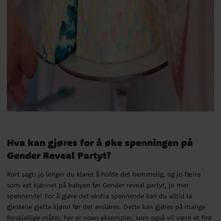
Hva kan gjøres for å øke spenningen på
Gender Reveal Partyt?
Kort sagt: jo lenger du klarer å holde det hemmelig, og jo færre
som vet kjønnet på babyen før Gender reveal partyt, jo mer
spennende! For å gjøre det ekstra spennende kan du alltid la
gjestene gjette kjønn før det avsløres. Dette kan gjøres på mange
forskjellige måter, her er noen eksempler, som også vil være et fint
minne for hele familien.
Hva kan gjøres for å øke spenningen på
Gender Reveal Partyt?
Bruk en gammel ramme, gjerne A3 eller litt større. Fest et papir
til rammen der du skriver "Team Pink eller Team Blue?". La
Kort sagt: jo lenger du klarer å holde det hemmelig, og jo færre
gjestene skrive på tavlen. Plasser blå og rosa penner og be
som vet kjønnet på babyen før Gender reveal partyt, jo mer
gjestene skrive navnet sitt med blå penn hvis de tror det er en
spennende! For å gjøre det ekstra spennende kan du alltid la
gutt og rosa penn hvis de tror det er en jente.
gjestene gjette kjønn før det avsløres. Dette kan gjøres på mange
Kjøp et komplett sett med advice cards eller baby prediction
forskjellige måter, her er noen eksempler, som også vil være et fint