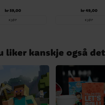
kr 59,00
kr 49,00
Pris
:
kr 59,00
Pris
:
kr 49,00
KJØP
KJØP
u liker kanskje også det