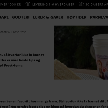
 OVER 1000 KR
LEVERING 1-6 HVERDAGER
30 DAGERS Å
BAKE
GODTERI
LEKER & GAVER
HØYTIDER
KARNEVA
ntastisk Frost-fest
n. Så hvorfor ikke la barnet
 Her er våre beste tips og
med Frost-tema.
 med Frost i
ozen) er en favoritt hos mange barn. Så hvorfor ikke la barnet ditt
Frost? Her er våre beste tips og ideer på hvordan du skaper en fant
 hva passer bedre enn en fest