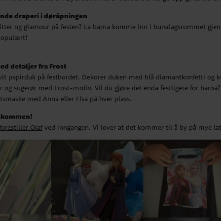
rende draperi i døråpningen
a Frost
v glitter og glamour på festen? La barna komme inn i bursdagsrommet gjen
Dekorer duken med blå
 populært!
r, servietter og sugerør med
n juvelring og en festhatt, en
 hver plass.
d detaljer fra Frost
vit papirduk på festbordet. Dekorer duken med blå diamantkonfetti og
k
n!
er og sugerør med Frost-motiv. Vil du gjøre det enda festligere for barna?
er at det kommer til å by på
iktsmaske med Anna eller Elsa på hver plass.
velkommen!
orestiller Olaf
ved inngangen. Vi lover at det kommer til å by på mye la