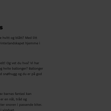
s
 hvitt og blått? Med litt
 vinterlandskapet hjemme i
elt! Og vet du hva? Vi har
og hvite ballonger? Ballonger
ed snøfnugg og du er på god
av barnas fantasi kan
er en nål, tråd og
er snoren i passende biter.
i vinduet.