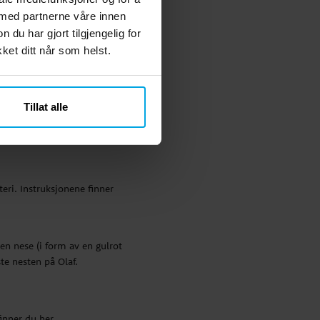
 med partnerne våre innen
u har gjort tilgjengelig for
et ditt når som helst.
Tillat alle
ri. Instruksjonene finner
en nese (i form av en gulrot
ste nesten på Olaf.
inner du her.