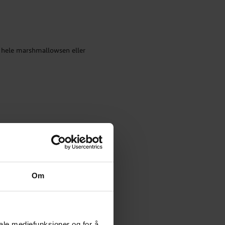
e hele marshmallowsen eller
Om
iale mediefunksjoner og for å