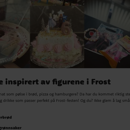
urene i Frost
amburgere? Da har du kommet
ikke som passer perfekt på
t
på det som skal serveres.
 inspirert av figurene i Frost
er
er
smat som pølse i brød, pizza og hamburgere? Da har du kommet riktig ste
drikke som passer perfekt på Frost-festen! Og du? Ikke glem å lag små
!
strøssel. Velg selv om du vil
ørbrød
 del.
 grønnsaker