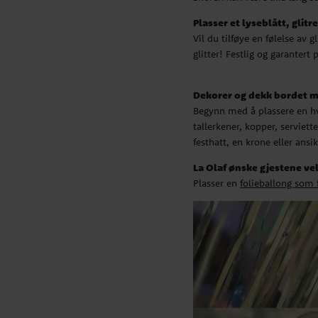
Plasser et lyseblått, glit
Dekorer og dekk bordet med detaljer fr
Vil du tilføye en følelse a
Begynn med å plassere en hvit papirduk på festbordet. 
glitter! Festlig og garantert
diamantkonfetti og
kunstig
snø. Dekk på med tallerkener, koppe
Frost-motiv. Vil du gjøre det enda festligere for barna? Plasser e
krone eller ansiktsmaske med Anna eller Elsa på
Dekorer og dekk bordet me
Begynn med å plassere en h
La Olaf ønske gjestene velkomme
tallerkener, kopper, serviett
Plasser en
folieballong som forestiller Olaf
ved inngangen. Vi lov
festhatt, en krone eller ans
mye latter!
La Olaf ønske gjestene 
Plasser en
folieballong som f