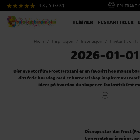
4.8 / 5
(7897)
FRI FRAKT
TEMAER
FESTARTIKLER
Hjem
Inspirasjon
Inspirasjon
Inviter til en fa
2026-01-01
Disneys storfilm Frost (Frozen) er en favoritt hos mange bar
ditt ferie bursdag med et barneselskap inspirert av Frost?
ideer på hvordan du skaper en fantastisk fest 
Dekorasjoner og Borddekking
fokus
Disneys storfilm Frost (Fr
barneselskap inspirert av 
Frost utspiller seg for det meste i et vakkert vinterlandskap. Så