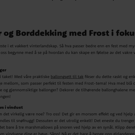
La oss begynne med å se på
pet hjemme i festrommet!
t til tak
fikser du dette raskt
 og Borddekking med Frost i foku
mellom, som passer perfekt til
r i sølv? Eller hvorfor ikke
meste i et vakkert vinterlandskap. Så hva passer bedre enn en fest med mye
onghalene med snøfnugg og du
 La oss begynne med å se på hvordan du kan skape en følelse av det vakre
ngen!
uet
ger
 gir en morsom effekt og ved
r i taket! Med våre praktiske
ballongsett til tak
fikser du dette raskt og enk
l snøfnugg! Dessuten er det
velge mellom, som passer perfekt til festen med Frost-tema! Hva med blå 
llows! Deretter er det bare å
hvite og gjennomsiktige ballonger? Dekorer de tilhørende ballonghalene m
er snoren i passende biter.
ningen!
Nå er det bare å henge opp
s i vinduet
 det virkelig være noe? Tro oss! Det gir en morsom effekt og ved hjelp 
øråpningen
les til snøfnugg! Dessuten er det utrolig enkelt! Det eneste du trenger 
? La barna komme inn i
et bare å tre marshmallows på snoren ved hjelp av en synål. Klipp derett
g og garantert populært!
om vinduene dine er høye. Sånn! Nå er det bare å henge opp girlanderen 