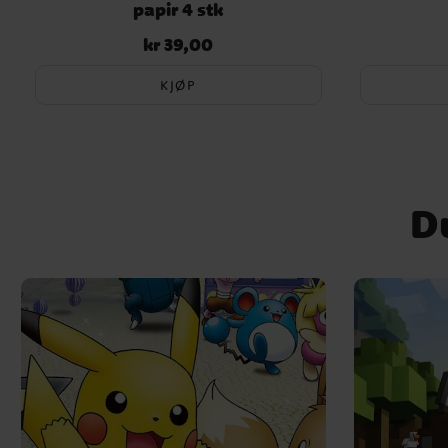
papir 4 stk
kr 39,00
Pris
:
kr 39,00
KJØP
D