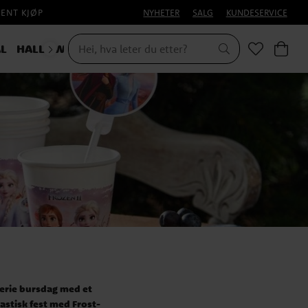
PENT KJØP
NYHETER
SALG
KUNDESERVICE
L
HALLOWEEN
 ferie bursdag med et
astisk fest med Frost-