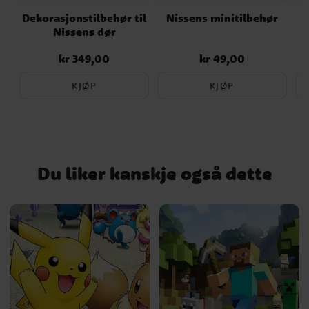
Dekorasjonstilbehør til
Nissens minitilbehør
N
Nissens dør
kr 349,00
kr 49,00
Pris
:
kr 349,00
Pris
:
kr 49,00
KJØP
KJØP
Du liker kanskje også dette