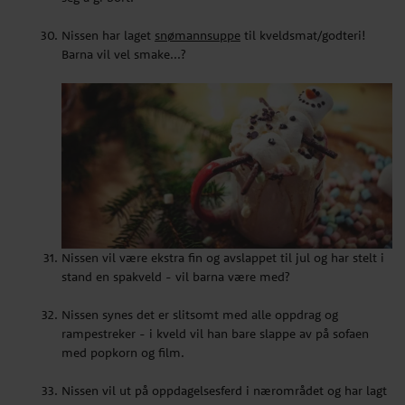
Nissen har laget
snømannsuppe
til kveldsmat/godteri!
Barna vil vel smake...?
Nissen vil være ekstra fin og avslappet til jul og har stelt i
stand en spakveld - vil barna være med?
Nissen synes det er slitsomt med alle oppdrag og
rampestreker - i kveld vil han bare slappe av på sofaen
med popkorn og film.
Nissen vil ut på oppdagelsesferd i nærområdet og har lagt
frem varme klær, kaffe og kaker.
Nissen vil være ekstra fin og avslappet til jul og har stelt i
stand en spakveld - vil barna være med?
Nissen vil dra i svømmehallen og har lagt frem barnas
badetøy.
Nissen synes det er slitsomt med alle oppdrag og
rampestreker - i kveld vil han bare slappe av på sofaen
Nissen vil gå på skøyter og har pakket bagen med hele
med popkorn og film.
familiens skøyter, hjelmer, kaffe og kaker.
Nissen vil ut på oppdagelsesferd i nærområdet og har lagt
Nissen vil spille spill og har plukket ut noen av barnas