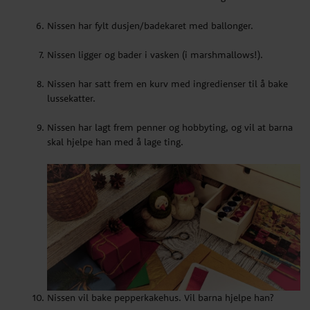
Nissen har lagt frem penner og hobbyting, og vil at barna
skal hjelpe han med å lage ting.
Nissen har fylt dusjen/badekaret med ballonger.
Nissen ligger og bader i vasken (i marshmallows!).
Nissen har satt frem en kurv med ingredienser til å bake
lussekatter.
Nissen har lagt frem penner og hobbyting, og vil at barna
skal hjelpe han med å lage ting.
Nissen vil bake pepperkakehus. Vil barna hjelpe han?
Nissen har helt makaroni i barna sine sko.
Nissen har pakket inn alle skoene i aluminiumsfolie.
Nissen har pyntet juletreet med merkelige ting som
sokker, undertøy, dopapir m.m.
Nissen vil bake pepperkakehus. Vil barna hjelpe han?
Nissen har laget et luciatog - med barnas favorittkosedyr.