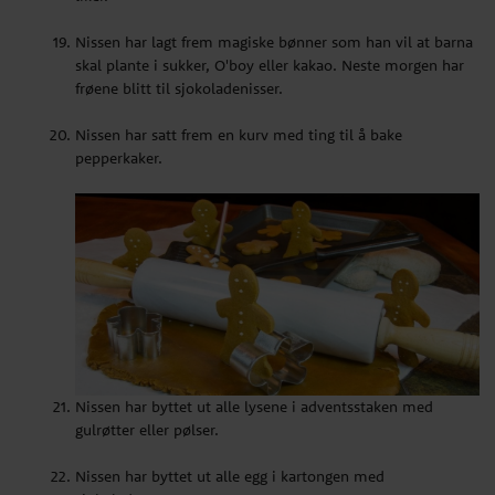
Nissen har lagt frem magiske bønner som han vil at barna
skal plante i sukker, O'boy eller kakao. Neste morgen har
frøene blitt til sjokoladenisser.
Nissen har satt frem en kurv med ting til å bake
pepperkaker.
Nissen har byttet ut alle lysene i adventsstaken med
gulrøtter eller pølser.
Nissen har byttet ut alle egg i kartongen med
sjokoladeegg.
Nissen har bygget en snømann - opp ned.
Nissen vil at barna skal skrive ønskeliste til julenissen.
Nissen har byttet ut alle lysene i adventsstaken med
gulrøtter eller pølser.
Nissen har gjemt en pakke og lagt ut ledetråder til
barna/tegnet et kart til barna.
Nissen har byttet ut alle egg i kartongen med