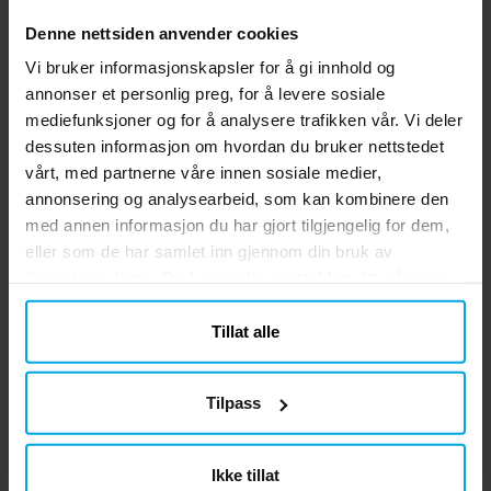
Denne nettsiden anvender cookies
Vi bruker informasjonskapsler for å gi innhold og
annonser et personlig preg, for å levere sosiale
mediefunksjoner og for å analysere trafikken vår. Vi deler
dessuten informasjon om hvordan du bruker nettstedet
vårt, med partnerne våre innen sosiale medier,
annonsering og analysearbeid, som kan kombinere den
med annen informasjon du har gjort tilgjengelig for dem,
Inspirasjon
Inspirasjon
eller som de har samlet inn gjennom din bruk av
5 morsomme idéer til
24 morsomme
tjenestene deres. Du kan endre samtykket ditt når som
helst.
årets eggjakt
påskeharestreker
Tillat alle
Tilpass
Ikke tillat