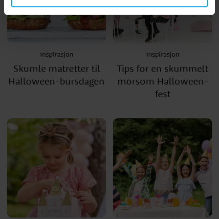
Inspirasjon
Inspirasjon
Skumle matretter til
Tips for en skummelt
Halloween-bursdagen
morsom Halloween-
fest