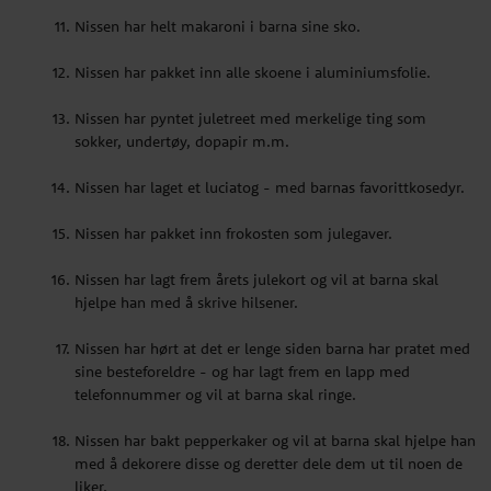
Nissen har helt makaroni i barna sine sko.
Nissen har pakket inn frokosten som julegaver.
Nissen har pakket inn alle skoene i aluminiumsfolie.
Nissen har lagt frem årets julekort og vil at barna skal
hjelpe han med å skrive hilsener.
Nissen har pyntet juletreet med merkelige ting som
sokker, undertøy, dopapir m.m.
Nissen har hørt at det er lenge siden barna har pratet med
sine besteforeldre - og har lagt frem en lapp med
Nissen har laget et luciatog - med barnas favorittkosedyr.
telefonnummer og vil at barna skal ringe.
Nissen har pakket inn frokosten som julegaver.
Nissen har bakt pepperkaker og vil at barna skal hjelpe han
med å dekorere disse og deretter dele dem ut til noen de
Nissen har lagt frem årets julekort og vil at barna skal
liker.
hjelpe han med å skrive hilsener.
Nissen har lagt frem magiske bønner som han vil at barna
Nissen har hørt at det er lenge siden barna har pratet med
skal plante i sukker, O'boy eller kakao. Neste morgen har
sine besteforeldre - og har lagt frem en lapp med
frøene blitt til sjokoladenisser.
telefonnummer og vil at barna skal ringe.
Nissen har satt frem en kurv med ting til å bake
Nissen har bakt pepperkaker og vil at barna skal hjelpe han
pepperkaker.
med å dekorere disse og deretter dele dem ut til noen de
liker.