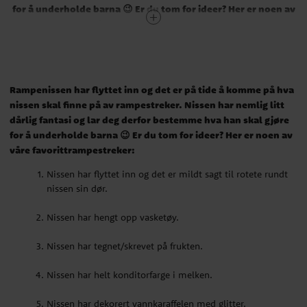
for å underholde barna
😉 Er du tom for ideer? Her er noen av
våre favorittrampestreker:
Nissen har flyttet inn og det er mildt sagt til rotete rundt
nissen sin dør.
Rampenissen har flyttet inn og det er på tide å komme på hva
Nissen har hengt opp vasketøy.
nissen skal finne på av rampestreker. Nissen har nemlig litt
dårlig fantasi og lar deg derfor bestemme hva han skal gjøre
Nissen har tegnet/skrevet på frukten.
for å underholde barna
😉 Er du tom for ideer? Her er noen av
Nissen har helt konditorfarge i melken.
våre favorittrampestreker:
Nissen har flyttet inn og det er mildt sagt til rotete rundt
Nissen har dekorert vannkaraffelen med glitter.
nissen sin dør.
Nissen har fylt dusjen/badekaret med ballonger.
Nissen har hengt opp vasketøy.
Nissen ligger og bader i vasken (i marshmallows!).
Nissen har tegnet/skrevet på frukten.
Nissen har satt frem en kurv med ingredienser til å bake
Nissen har helt konditorfarge i melken.
lussekatter.
Nissen har dekorert vannkaraffelen med glitter.