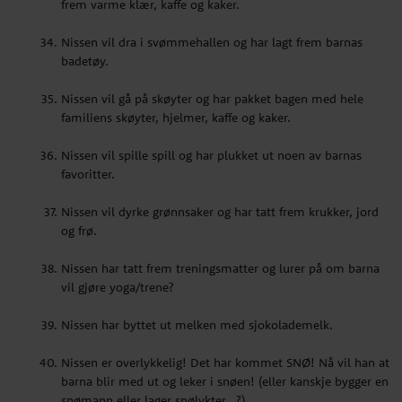
frem varme klær, kaffe og kaker.
favoritter.
Nissen vil dra i svømmehallen og har lagt frem barnas
Nissen vil dyrke grønnsaker og har tatt frem krukker, jord
badetøy.
og frø.
Nissen vil gå på skøyter og har pakket bagen med hele
Nissen har tatt frem treningsmatter og lurer på om barna
familiens skøyter, hjelmer, kaffe og kaker.
vil gjøre yoga/trene?
Nissen vil spille spill og har plukket ut noen av barnas
Nissen har byttet ut melken med sjokolademelk.
favoritter.
Nissen er overlykkelig! Det har kommet SNØ! Nå vil han at
Nissen vil dyrke grønnsaker og har tatt frem krukker, jord
barna blir med ut og leker i snøen! (eller kanskje bygger en
og frø.
snømann eller lager snølykter...?).
Nissen har tatt frem treningsmatter og lurer på om barna
vil gjøre yoga/trene?
Nissen har byttet ut melken med sjokolademelk.
Nissen er overlykkelig! Det har kommet SNØ! Nå vil han at
barna blir med ut og leker i snøen! (eller kanskje bygger en
snømann eller lager snølykter...?).