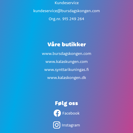
Kundeservice
kundeservice@bursdagskongen.com
Org.nr. 915 249 264
Våre butikker
www.bursdagskongen.com
www.kalaskungen.com
www.synttarikuningas.fi
www.kalaskongen.dk
Følg oss
Facebook
Instagram