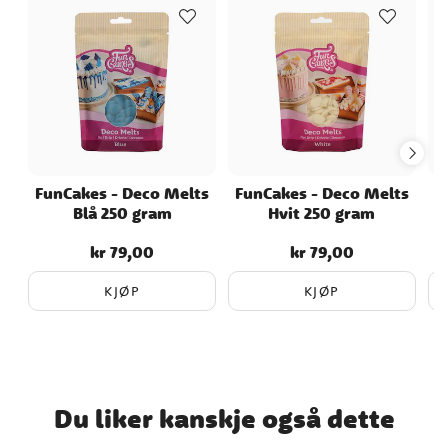
FunCakes - Deco Melts
FunCakes - Deco Melts
F
Blå 250 gram
Hvit 250 gram
kr 79,00
kr 79,00
Pris
:
kr 79,00
Pris
:
kr 79,00
KJØP
KJØP
Du liker kanskje også dette