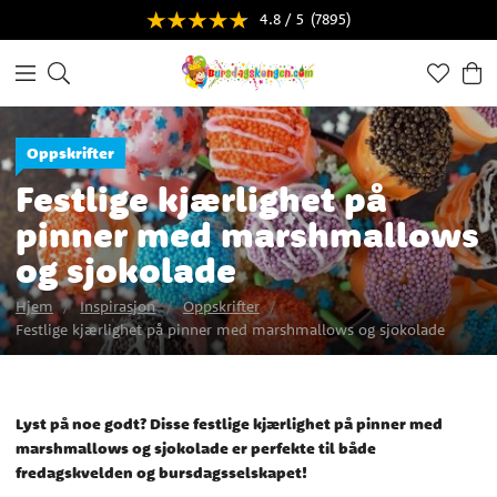
4.8 / 5
(7895)
Oppskrifter
Festlige kjærlighet på
pinner med marshmallows
og sjokolade
Hjem
Inspirasjon
Oppskrifter
Festlige kjærlighet på pinner med marshmallows og sjokolade
Lyst på noe godt? Disse festlige kjærlighet på pinner med
marshmallows og sjokolade er perfekte til både
fredagskvelden og bursdagsselskapet!