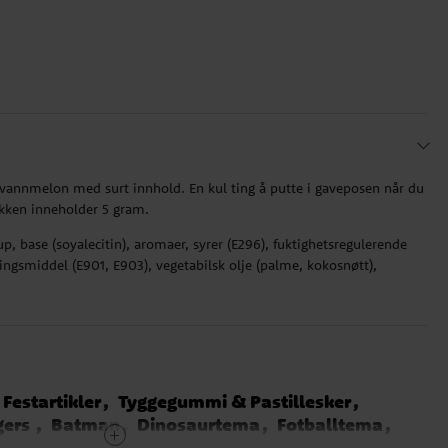
vannmelon med surt innhold. En kul ting å putte i gaveposen når du
Pakken inneholder 5 gram.
up, base (soyalecitin), aromaer, syrer (E296), fuktighetsregulerende
ingsmiddel (E901, E903), vegetabilsk olje (palme, kokosnøtt),
Festartikler
Tyggegummi & Pastillesker
gers
Batman
Dinosaurtema
Fotballtema
ema
Mikke Mus
My Little Pony