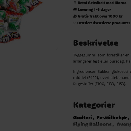
Betal fleksibelt med Klarna
📄
Levering 1-6 dager
🚚
Gratis frakt over 1000 kr
🎁
Offisielt lisensierte produkter
✅
Beskrivelse
Tyggegummi som forestiller en 
arrangerer fest eller bursdag. 
Ingredienser: Sukker, glukosesir
middel (E422), overflatebehandl
fargestoffer (E100, E133, E153).
Kategorier
Godteri
Festtilbehør
Flying Balloons
Aven
Frost Bursdag
Hestet