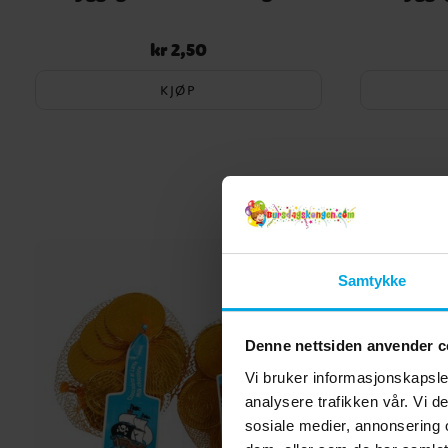
kr 2,50
Pris
:
kr 2,50
KJØP
Samtykke
Denne nettsiden anvender c
Vi bruker informasjonskapsler
analysere trafikken vår. Vi 
sosiale medier, annonsering 