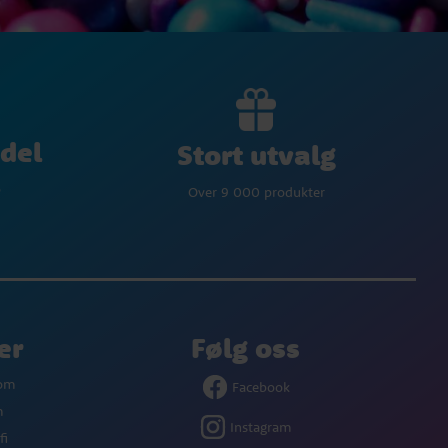
del
Stort utvalg
p
Over 9 000 produkter
er
Følg oss
com
Facebook
m
Instagram
fi