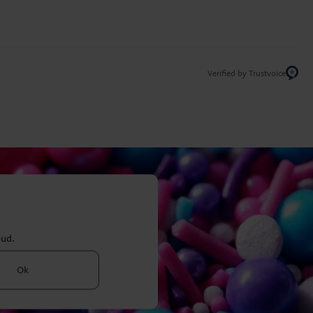
Verified by Trustvoice
bud.
Ok