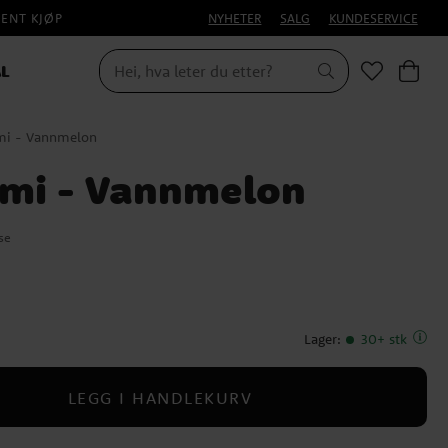
PENT KJØP
NYHETER
SALG
KUNDESERVICE
L
i - Vannmelon
mi - Vannmelon
se
Lager
:
30+ stk
LEGG I HANDLEKURV