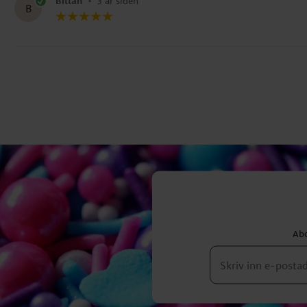
Bittan
•
3 år siden
B
Abo