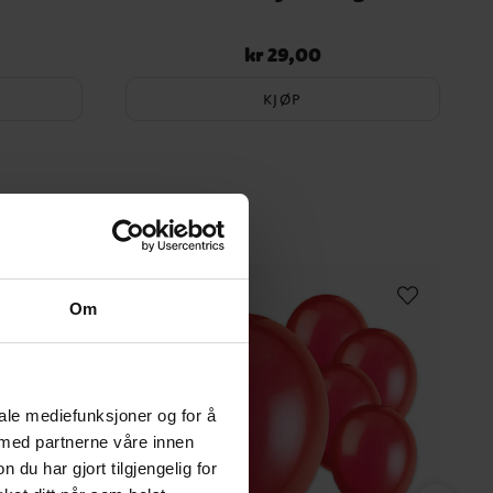
kr 29,00
Pris
:
kr 29,00
KJØP
Om
iale mediefunksjoner og for å
 med partnerne våre innen
u har gjort tilgjengelig for