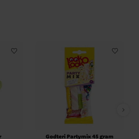
Prinsesser
Spiderman
Star Wars
Minecraft
Paw Patrol
Pokémon
Disco
ji
Disney Biler - Cars
Sonic The Hedgehog
ter
Peppa Gris
Pippi Langstrømpe
aming Party
Fortnite - Battle Royal
EGO Ninjago
Panda bursdag
Blues Clues
is Amazing Friends
Bluey
Smurfene
itch
Vaiana
Bangoberry
Hello Kitty
eri
Minnie Mus
Godteri til Bursdag
Påske
urprise
Ice Cream Party
Koala
Narwhal Party
r
Godteri Partymix 45 gram