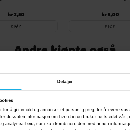
kr 2,50
kr 5,00
Pris
:
kr 2,50
Pris
:
kr 5,00
KJØP
KJØP
Andre kjøpte også
Detaljer
ookies
 for å gi innhold og annonser et personlig preg, for å levere sos
deler dessuten informasjon om hvordan du bruker nettstedet vårt,
og analysearbeid, som kan kombinere den med annen informasjon d