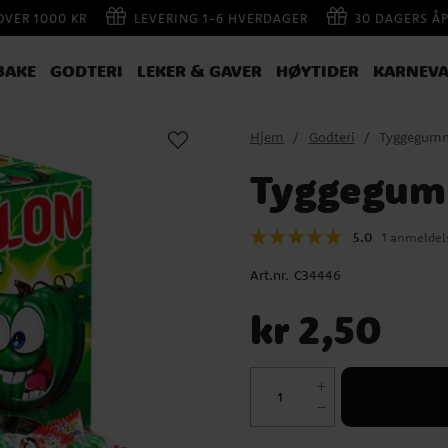
 OVER 1000 KR
LEVERING 1-6 HVERDAGER
30 DAGERS Å
BAKE
GODTERI
LEKER & GAVER
HØYTIDER
KARNEVA
Hjem
Godteri
Tyggegumm
Tyggegum
5.0
1 anmeldel
Art.nr.
C34446
Pris
:
kr 2,50
kr 2,50