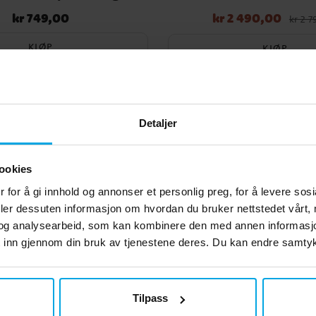
kr 749,00
kr 2 490,00
Pris
:
kr 749,00
Nåværende pris
:
kr 2 490,00
kr 2 
pris
:
kr 2 790,00
KJØP
KJØP
Detaljer
ookies
 for å gi innhold og annonser et personlig preg, for å levere sos
deler dessuten informasjon om hvordan du bruker nettstedet vårt,
og analysearbeid, som kan kombinere den med annen informasjon d
 inn gjennom din bruk av tjenestene deres. Du kan endre samtykk
Tilpass