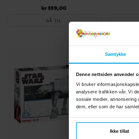
kr 399,00
Pris
:
kr 399,00
GÅ TIL
Samtykke
Denne nettsiden anvender c
Vi bruker informasjonskapsler
analysere trafikken vår. Vi 
sosiale medier, annonsering 
dem, eller som de har samlet
Ikke tillat