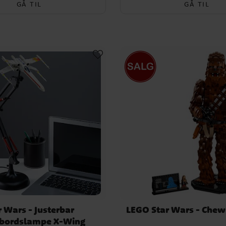
GÅ TIL
GÅ TIL
r Wars - Justerbar
LEGO Star Wars - Chew
ebordslampe X-Wing