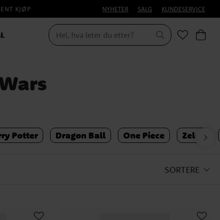
PENT KJØP
NYHETER
SALG
KUNDESERVICE
L
 Wars
ry Potter
Dragon Ball
One Piece
Zelda
SORTERE