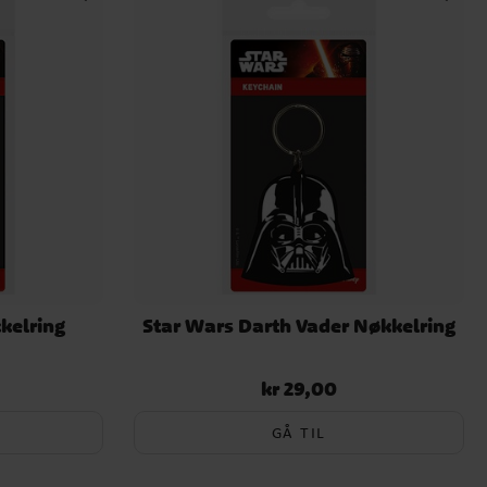
kelring
Star Wars Darth Vader Nøkkelring
kr 29,00
Pris
:
kr 29,00
GÅ TIL