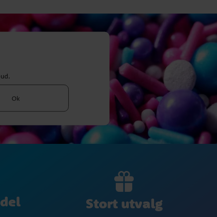
bud.
Ok
del
Stort utvalg