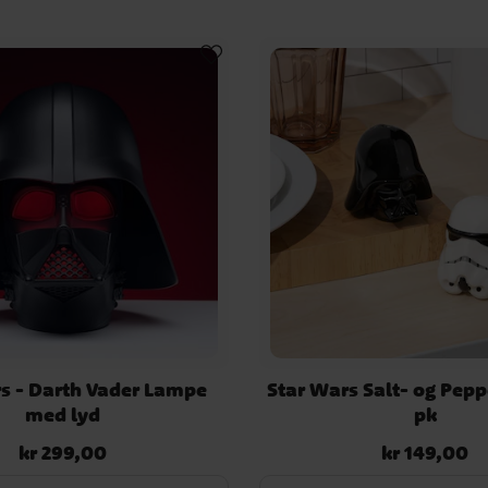
s - Darth Vader Lampe
Star Wars Salt- og Pepp
med lyd
pk
kr 299,00
kr 149,00
Pris
:
kr 299,00
Pris
:
kr 149,00