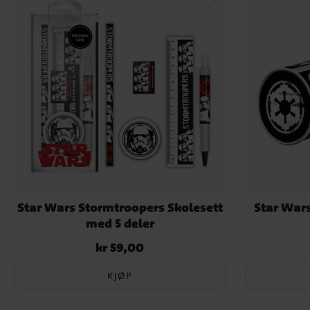
Star Wars Stormtroopers Skolesett
Star War
med 5 deler
kr 59,00
Pris
:
kr 59,00
KJØP