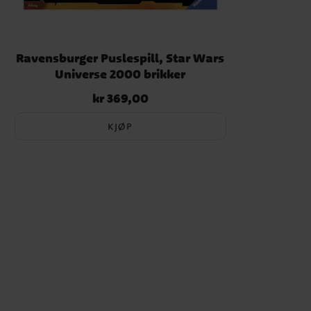
Ravensburger Puslespill, Star Wars
Universe 2000 brikker
kr 369,00
Pris
:
kr 369,00
KJØP