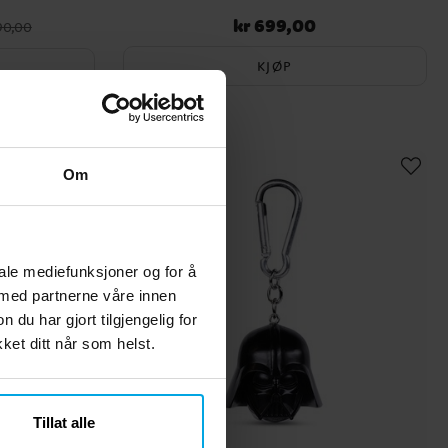
kr 699,00
Opprinnelig
Pris
:
kr 699,00
790,00
KJØP
Om
iale mediefunksjoner og for å
 med partnerne våre innen
u har gjort tilgjengelig for
et ditt når som helst.
Tillat alle