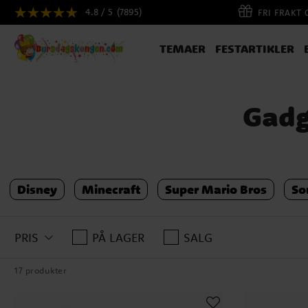
4.8 / 5
(7895)
FRI FRAKT
TEMAER
FESTARTIKLER
Gadg
Disney
Minecraft
Super Mario Bros
So
PRIS
PÅ LAGER
SALG
17 produkter