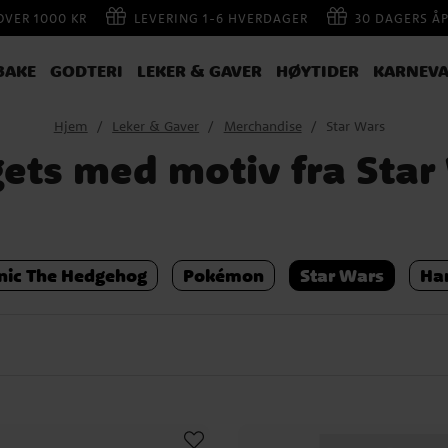
 OVER 1000 KR
LEVERING 1-6 HVERDAGER
30 DAGERS Å
BAKE
GODTERI
LEKER & GAVER
HØYTIDER
KARNEVA
Hjem
Leker & Gaver
Merchandise
Star Wars
ets med motiv fra Star
nic The Hedgehog
Pokémon
Star Wars
Har