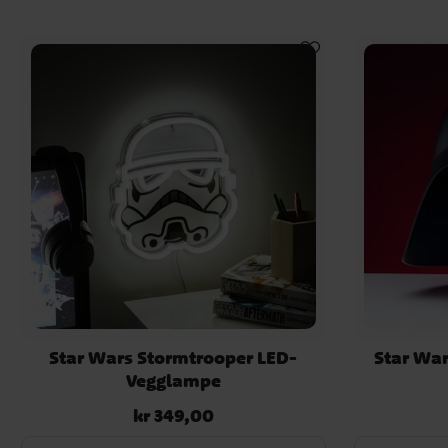
Star Wars Stormtrooper LED-
Star War
Vegglampe
kr 349,00
Pris
:
kr 349,00