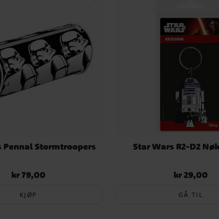
s Pennal Stormtroopers
Star Wars R2-D2 Nøk
kr 79,00
kr 29,00
Pris
:
kr 79,00
Pris
:
kr 29,00
KJØP
GÅ TIL