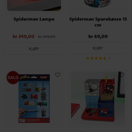
Spiderman Lampe
Spiderman Sparebøsse 15
cm
kr 249,00
kr 69,00
Nåværende pris
:
Pris
:
kr 69,00
kr 349,00
kr 249,00
Opprinnelig pris
:
kr 349,00
KJØP
KJØP
1