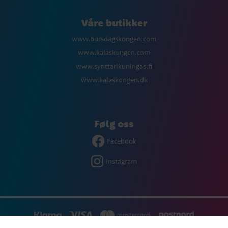
Våre butikker
www.bursdagskongen.com
www.kalaskungen.com
www.synttarikuningas.fi
www.kalaskongen.dk
Følg oss
Facebook
Instagram