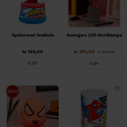
Spiderman Snøkule
Avengers LED-Bordlampe
kr 169,00
kr 299,00
Pris
:
kr 169,00
Nåværende pris
:
kr 449,00
kr 299,00
Opprinnelig pris
:
kr 449,00
KJØP
KJØP