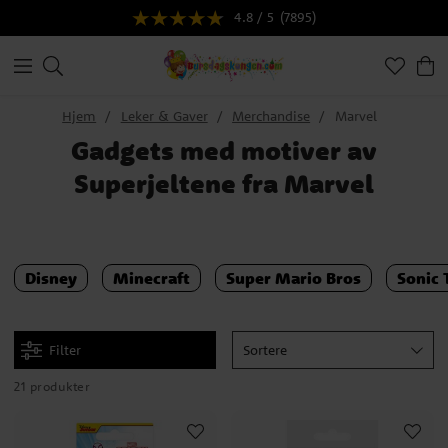
4.8 / 5
(7895)
Hjem
Leker & Gaver
Merchandise
Marvel
Gadgets med motiver av
Superjeltene fra Marvel
Disney
Minecraft
Super Mario Bros
Sonic
Filter
Sortere
21 produkter