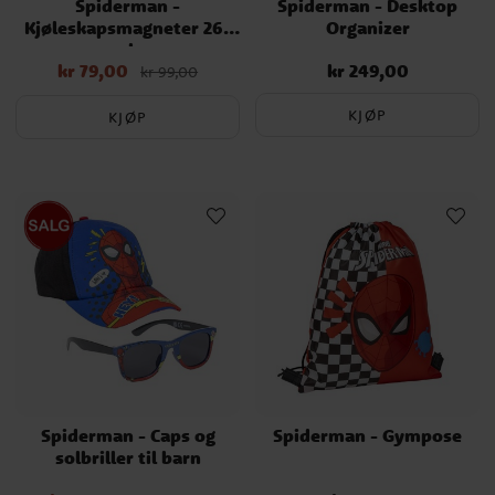
Spiderman -
Spiderman - Desktop
Kjøleskapsmagneter 26-
Organizer
pk
kr 79,00
kr 249,00
Nåværende pris
:
Pris
:
kr 249,00
kr 99,00
kr 79,00
Opprinnelig pris
:
kr 99,00
KJØP
KJØP
Spiderman - Caps og
Spiderman - Gympose
solbriller til barn