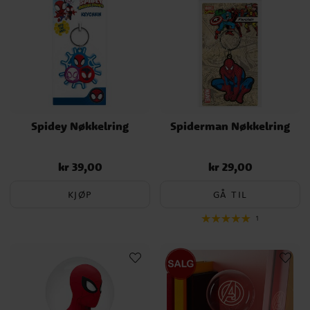
Spidey Nøkkelring
Spiderman Nøkkelring
kr 39,00
kr 29,00
Pris
:
kr 39,00
Pris
:
kr 29,00
KJØP
GÅ TIL
1