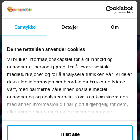
Samtykke
Detaljer
Om
Denne nettsiden anvender cookies
Vi bruker informasjonskapsler for å gi innhold og
Nyhetsbrev
annonser et personlig preg, for å levere sosiale
Abonner på vårt nyhetsbrev og ta del av morsomme tips,
mediefunksjoner og for å analysere trafikken vår. Vi deler
kampanjer og tilbud.
dessuten informasjon om hvordan du bruker nettstedet
vårt, med partnerne våre innen sosiale medier,
annonsering og analysearbeid, som kan kombinere den
med annen informasjon du har gjort tilgjengelig for dem,
eller som de har samlet inn gjennom din bruk av
Ok
tjenestene deres. Du kan endre samtykket ditt når som
helst.
Tillat alle