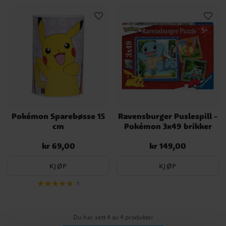
traff. Om noe har fanskaren bare vokst over tid og deles av like
mange voksne som barn og unge i dag.
Pokémon Sparebøsse 15
Ravensburger Puslespill -
cm
Pokémon 3x49 brikker
kr 69,00
kr 149,00
Pris
:
kr 69,00
Pris
:
kr 149,00
KJØP
KJØP
1
Du har sett 4 av 4 produkter