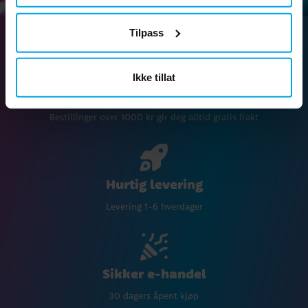
Tilpass
Ikke tillat
Fri frakt over 1000 kr
Bestillinger over 1000 kr gir deg alltid gratis frakt
Hurtig levering
Levering 1-6 hverdager
Sikker e-handel
30 dagers åpent kjøp