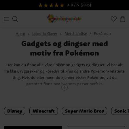
4.8 / 5
(7895)
Hjem
Leker & Gaver
Merchandise
Pokémon
Gadgets og dingser med
motiv fra Pokémon
Her kan du finne alle våre Pokémon gadgets og dingser. Vi har alt
fra klær, ryggsekker og kosedyr til krus og andre Pokemon-relaterte
ting. Hvis du eller noen du kjenner elsker Pokémon, vil du
garantert finne noe her som passer perfekt.
Pokemon har en spesiell plass i mange hjerter i dag. Utallige
mennesker rundt om i verden har vokst opp med spillene, TV-
seriene og filmene gjennom årene, og det er nesten ingen som ikke
Disney
Minecraft
Super Mario Bros
Sonic
har hørt om Pokémon.
Det første spillet kom ut 27. februar 1996 for Nintendos bærbare