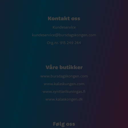
Kontakt oss
Kundeservice
kundeservice@bursdagskongen.com
Org.nr. 915 249 264
Våre butikker
www.bursdagskongen.com
www.kalaskungen.com
www.synttarikuningas.fi
www.kalaskongen.dk
Følg oss