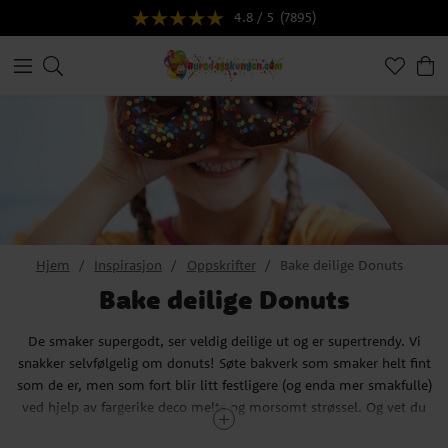
4.8 / 5
(7895)
Hjem
Inspirasjon
Oppskrifter
Bake deilige Donuts
Bake deilige Donuts
De smaker supergodt, ser veldig deilige ut og er supertrendy. Vi
snakker selvfølgelig om donuts! Søte bakverk som smaker helt fint
som de er, men som fort blir litt festligere (og enda mer smakfulle)
ved hjelp av fargerike deco melts og morsomt strøssel. Og vet du
hva? De passer like godt til barneselskapet som til fredagskvelden!