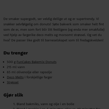
Du trenger
500 g
FunCakes Bakemix Donuts
De smaker supergodt, ser veldig deilige ut og er supertrendy. Vi
215 ml vann
snakker selvfølgelig om donuts! Søte bakverk som smaker helt fint
65 ml olivenolje eller rapsolje
som de er, men som fort blir litt festligere (og enda mer smakfulle)
Deco Melts
i forskjellige farger
ved hjelp av fargerike deco melts og morsomt strøssel. Og vet du
Strøssel
hva? De passer like godt til barneselskapet som til fredagskvelden!
Gjør slik
Du trenger
Bland bakmiks, vann og olje i en bolle
500 g
FunCakes Bakemix Donuts
Bland i maskin i ca. 5 minutter, eller ca. 10 minutter for
215 ml vann
hånd
65 ml olivenolje eller rapsolje
Kjevle ut deigen og skjær ut donuts i lagom størrelse
Deco Melts
i forskjellige farger
La deigen hvile i 25 minutter
Strøssel
Stek i ovn eller fritykokere i henhold til instruksjonene
nedenfor
Gjør slik
Bland bakmiks, vann og olje i en bolle
Stek i ovnen: