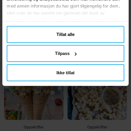
med annen informasjon du har gjort tilgjengelig for dem,
eller som de har samlet inn gjennom din bruk av
tjenestene deres. Du kan endre samtykket ditt når som
helst.
Oppskrifter
Oppskrifter
Tillat alle
Hvit Kakao Unicorn
Smarties
Style
snømannsuppe
Tilpass
Ikke tillat
Oppskrifter
Oppskrifter