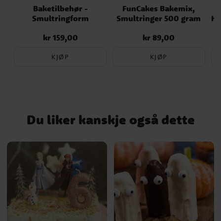
Baketilbehør -
FunCakes Bakemix,
Smultringform
Smultringer 500 gram
Hv
kr 159,00
kr 89,00
Pris
:
kr 159,00
Pris
:
kr 89,00
KJØP
KJØP
Du liker kanskje også dette