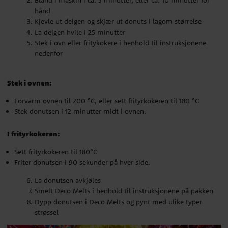
Bland i maskin i ca. 5 minutter, eller ca. 10 minutter for
Forvarm ovnen til 200 °C, eller sett frityrkokeren til 180 °C
hånd
Stek donutsen i 12 minutter midt i ovnen.
Kjevle ut deigen og skjær ut donuts i lagom størrelse
La deigen hvile i 25 minutter
I frityrkokeren:
Stek i ovn eller fritykokere i henhold til instruksjonene
nedenfor
Sett frityrkokeren til 180°C
Friter donutsen i 90 sekunder på hver side.
Stek i ovnen:
La donutsen avkjøles
Smelt Deco Melts i henhold til instruksjonene på pakken
Forvarm ovnen til 200 °C, eller sett frityrkokeren til 180 °C
Dypp donutsen i Deco Melts og pynt med ulike typer
Stek donutsen i 12 minutter midt i ovnen.
strøssel
I frityrkokeren:
Sett frityrkokeren til 180°C
Friter donutsen i 90 sekunder på hver side.
La donutsen avkjøles
Smelt Deco Melts i henhold til instruksjonene på pakken
Dypp donutsen i Deco Melts og pynt med ulike typer
strøssel