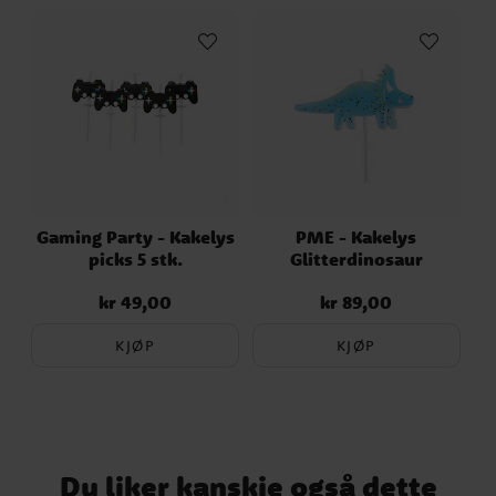
Gaming Party - Kakelys
PME - Kakelys
picks 5 stk.
Glitterdinosaur
kr 49,00
kr 89,00
Pris
:
kr 49,00
Pris
:
kr 89,00
KJØP
KJØP
Du liker kanskje også dette