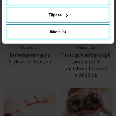
Tilpass
Ikke tillat
Oppskrifter
Oppskrifter
Bursdagskongens
Festlige kjærlighet på
Sjokolade Popcorn
pinner med
marshmallows og
sjokolade