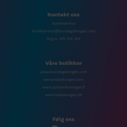
Kontakt oss
Kundeservice
kundeservice@bursdagskongen.com
Org.nr. 915 249 264
Våre butikker
www.bursdagskongen.com
www.kalaskungen.com
www.synttarikuningas.fi
www.kalaskongen.dk
Følg oss