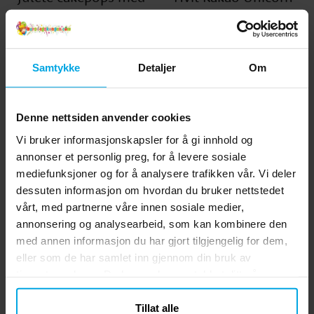
smak av pepperkake
Style
Samtykke
Detaljer
Om
Denne nettsiden anvender cookies
Vi bruker informasjonskapsler for å gi innhold og
annonser et personlig preg, for å levere sosiale
mediefunksjoner og for å analysere trafikken vår. Vi deler
dessuten informasjon om hvordan du bruker nettstedet
vårt, med partnerne våre innen sosiale medier,
Oppskrifter
Oppskrifter
annonsering og analysearbeid, som kan kombinere den
Smarties
Bursdagskongens
med annen informasjon du har gjort tilgjengelig for dem,
snømannsuppe
Popcorn-is
eller som de har samlet inn gjennom din bruk av
tjenestene deres. Du kan endre samtykket ditt når som
helst.
Tillat alle