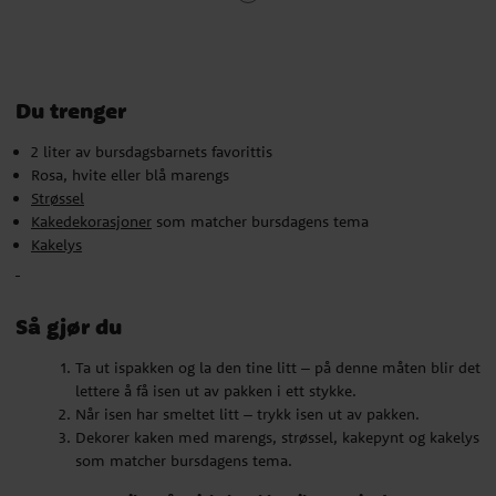
Kakedekorasjoner
som matcher bursdagens tema
Kakelys
Du trenger
Så gjør du
2 liter av bursdagsbarnets favorittis
Ta ut ispakken og la den tine litt – på denne måten blir det
Rosa, hvite eller blå marengs
lettere å få isen ut av pakken i ett stykke.
Strøssel
Når isen har smeltet litt – trykk isen ut av pakken.
Kakedekorasjoner
som matcher bursdagens tema
Dekorer kaken med marengs, strøssel, kakepynt og kakelys
Kakelys
som matcher bursdagens tema.
Voila, nå er iskaken klar til servering!
Så gjør du
Ta ut ispakken og la den tine litt – på denne måten blir det
lettere å få isen ut av pakken i ett stykke.
Når isen har smeltet litt – trykk isen ut av pakken.
Dekorer kaken med marengs, strøssel, kakepynt og kakelys
som matcher bursdagens tema.