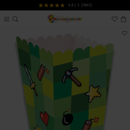
4.8 / 5
(7895)