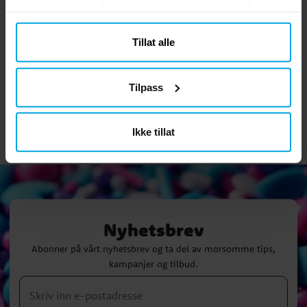
tjenestene deres. Du kan endre samtykket ditt når som
Anmeldelser (1)
helst.
Tillat alle
Åshild F
ÅF
Tilpass
1 år siden
Verified by Trustvoice
Ikke tillat
Nyhetsbrev
Abonner på vårt nyhetsbrev og ta del av morsomme tips,
kampanjer og tilbud.