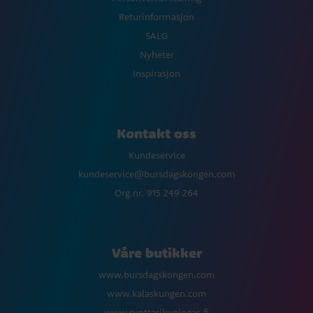
Returinformasjon
SALG
Nyheter
Inspirasjon
Kontakt oss
Kundeservice
kundeservice@bursdagskongen.com
Org.nr. 915 249 264
Våre butikker
www.bursdagskongen.com
www.kalaskungen.com
www.synttarikuningas.fi