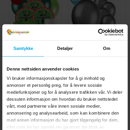
Samtykke
Detaljer
Om
Minecraft -
Ballonger - Svarte 10
Bursdagspakke 8-24
stk.
personer
kr 199,00
kr 29,00
Nåværende pris
:
Pris
:
kr 29,00
kr 209,00
Denne nettsiden anvender cookies
kr 199,00
Opprinnelig pris
:
kr 209,00
KJØP
Vi bruker informasjonskapsler for å gi innhold og
GÅ TIL
annonser et personlig preg, for å levere sosiale
mediefunksjoner og for å analysere trafikken vår. Vi deler
dessuten informasjon om hvordan du bruker nettstedet
5.0
5
☆
vårt, med partnerne våre innen sosiale medier,
4
☆
3
☆
annonsering og analysearbeid, som kan kombinere den
2
☆
med annen informasjon du har gjort tilgjengelig for dem,
1
☆
1 anmeldelse
eller som de har samlet inn gjennom din bruk av