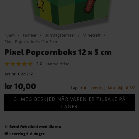
Hjem
Temaer
Bursdagstemaer
Minecraft
Pixel Popcornboks 12 x 5 cm
Pixel Popcornboks 12 x 5 cm
5.0
1 anmeldelse
Art.nr.
CV21752
Pris
:
kr 10,00
kr 10,00
Lager
:
Leveringsdato ukjent
GI MEG BESKJED NÅR VAREN ER TILBAKE PÅ
LAGER
Betal fleksibelt med Klarna
📄
Levering 1-6 dager
🚚