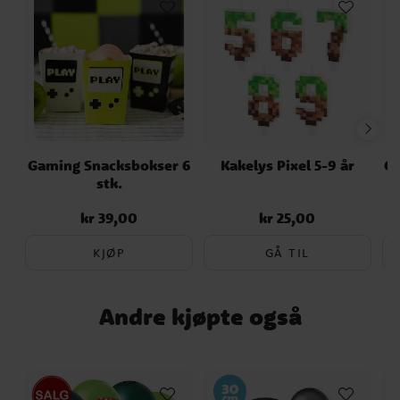
Gaming Snacksbokser 6
Kakelys Pixel 5-9 år
Ga
stk.
kr 39,00
kr 25,00
Pris
:
kr 39,00
Pris
:
kr 25,00
KJØP
GÅ TIL
Andre kjøpte også