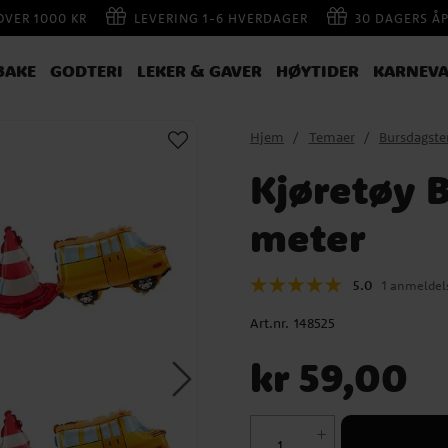
 OVER 1000 KR
LEVERING 1-6 HVERDAGER
30 DAGERS Å
BAKE
GODTERI
LEKER & GAVER
HØYTIDER
KARNEVA
Hjem
Temaer
Bursdagst
Kjøretøy B
meter
5.0
1 anmeldel
Art.nr.
148525
Pris
:
kr 59,00
kr 59,00