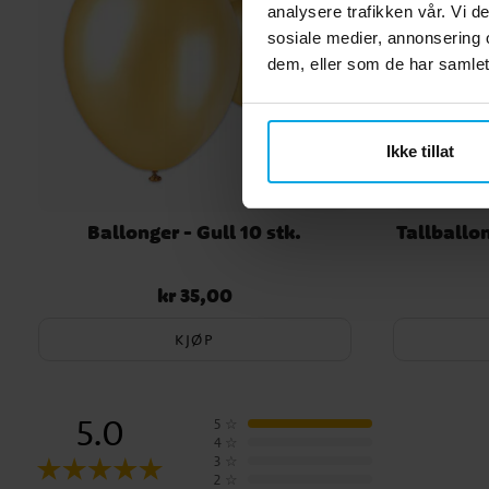
analysere trafikken vår. Vi 
sosiale medier, annonsering 
dem, eller som de har samlet
Ikke tillat
Ballonger - Gull 10 stk.
Tallballo
kr 35,00
Pris
:
kr 35,00
KJØP
5.0
5
☆
4
☆
3
☆
2
☆