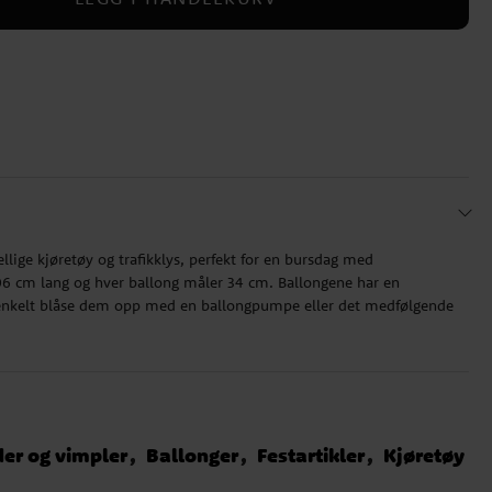
llige kjøretøy og trafikklys, perfekt for en bursdag med
06 cm lang og hver ballong måler 34 cm. Ballongene har en
 enkelt blåse dem opp med en ballongpumpe eller det medfølgende
der og vimpler
Ballonger
Festartikler
Kjøretøy