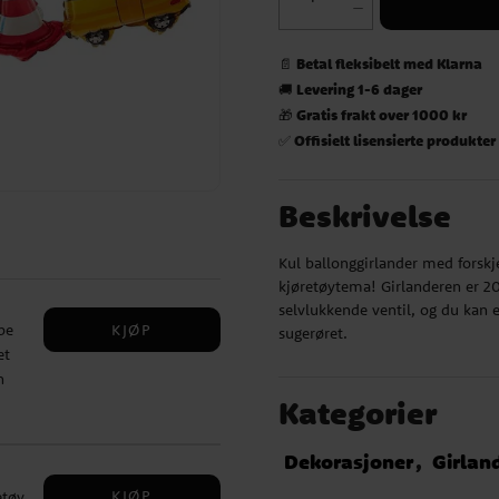
Betal fleksibelt med Klarna
📄
Levering 1-6 dager
🚚
Gratis frakt over 1000 kr
🎁
Offisielt lisensierte produkter
✅
Beskrivelse
Kul ballonggirlander med forskje
kjøretøytema! Girlanderen er 2
selvlukkende ventil, og du kan
KJØP
pe
sugerøret.
et
n
Kategorier
t om
lle
et.
Dekorasjoner
Girlan
KJØP
etøy