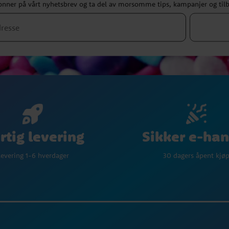
nner på vårt nyhetsbrev og ta del av morsomme tips, kampanjer og til
Sikker e-han
rtig levering
30 dagers åpent kjø
evering 1-6 hverdager