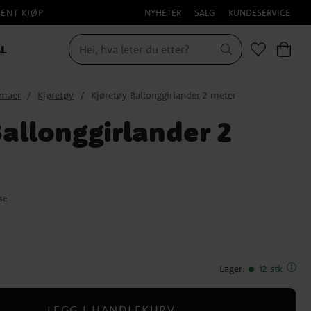
PENT KJØP
NYHETER
SALG
KUNDESERVICE
L
emaer
Kjøretøy
Kjøretøy Ballonggirlander 2 meter
allonggirlander 2
se
Lager
:
12 stk
LEGG I HANDLEKURV