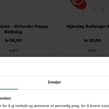
tema - Girlander Happy
Kjøretøy Ballonger 9
Birthday
kr 59,00
kr 59,00
Pris
:
kr 59,00
Pris
:
kr 59,00
KJØP
KJØP
Andre kjøpte også
Detaljer
ookies
 for å gi innhold og annonser et personlig preg, for å levere sos