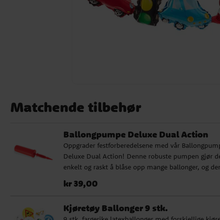
Matchende tilbehør
Ballongpumpe Deluxe Dual Action
Oppgrader festforberedelsene med vår Ballongpum
Deluxe Dual Action! Denne robuste pumpen gjør d
enkelt og raskt å blåse opp mange ballonger, og de
kommer i ulike farger som selges usortert. Uanset
Pris
:
kr 39,00
kr 39,00
det er barnebursdag, babyshower eller andre spesie
anledninger, er vår ballongpumpe det perfekte valg
Kjøretøy Ballonger 9 stk.
9 stk. fargerike latexballonger med forskjellige kjør