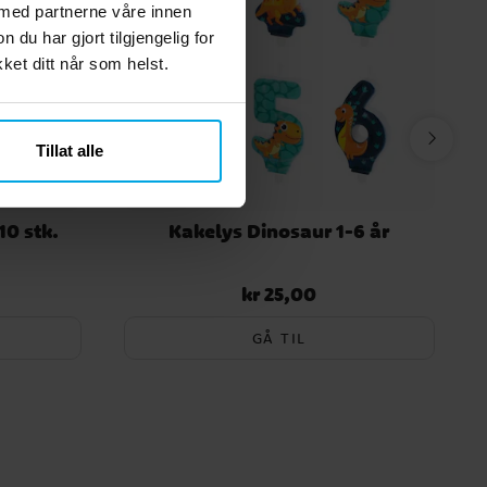
 med partnerne våre innen
u har gjort tilgjengelig for
et ditt når som helst.
Tillat alle
10 stk.
Kakelys Dinosaur 1-6 år
kr 25,00
Pris
:
kr 25,00
GÅ TIL