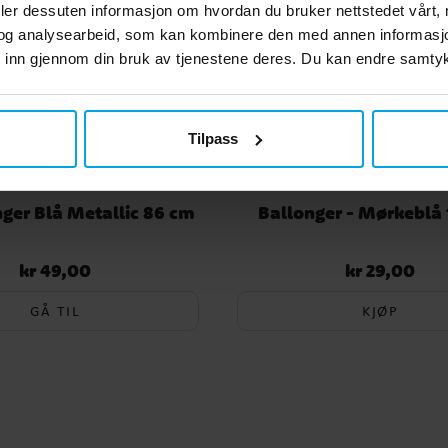
deler dessuten informasjon om hvordan du bruker nettstedet vårt,
og analysearbeid, som kan kombinere den med annen informasjon d
 inn gjennom din bruk av tjenestene deres. Du kan endre samtykk
Tilpass
nger Blå Metallic 86 cm
Ballonger - Mørkeblå 
kr 49,00
kr 29,00
Pris
:
kr 49,00
Pris
:
kr 29,00
GÅ TIL
KJØP