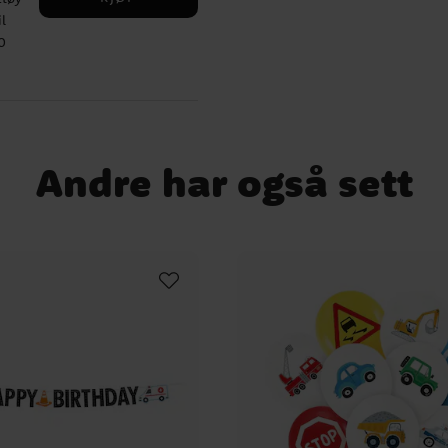
l
0
d
gene
Andre har også sett