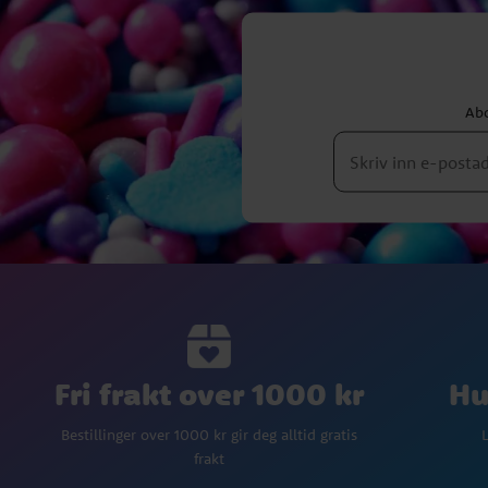
Abo
Fri frakt over 1000 kr
Hu
Bestillinger over 1000 kr gir deg alltid gratis
L
frakt