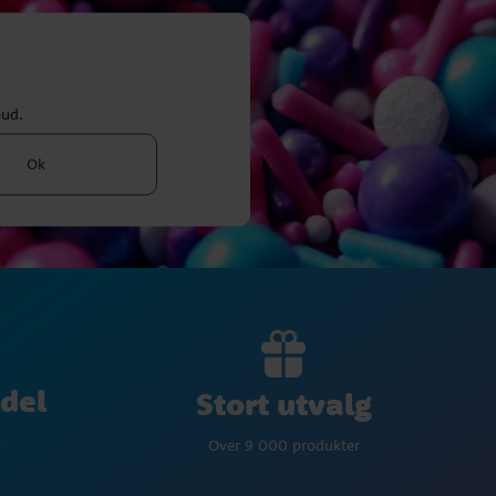
bud.
Ok
del
Stort utvalg
p
Over 9 000 produkter