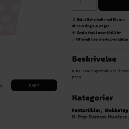
Betal fleksibelt med Klarna
📄
Levering 1-6 dager
🚚
Gratis frakt over 1000 kr
🎁
Offisielt lisensierte produkter
✅
Beskrivelse
8 stk. søte popcornbokser i rosa
papp.
KJØP
rn
Kategorier
Festartikler
Dekketøy
K-Pop Demon Hunters
Gabby's Dollhouse
B