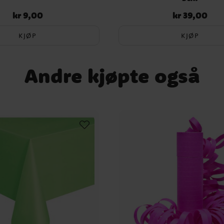
kr 9,00
kr 39,00
Pris
:
kr 9,00
Pris
:
kr 39,00
KJØP
KJØP
Andre kjøpte også