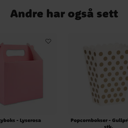
Babyshower temaer
Godteposer og partybo
Andre har også sett
tyboks - Lyserosa
Popcornbokser - Gullpr
stk.