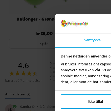
Ballonger - Grønne 10 stk.
Plastduk 
kr 29,00
Pris
:
kr 29,00
Samtykke
KJØP
Denne nettsiden anvender c
4.6
5
☆
Vi bruker informasjonskapsler
4
☆
analysere trafikken vår. Vi 
3
☆
2
☆
sosiale medier, annonsering 
1
☆
basert på 7 anmeldelser
dem, eller som de har samlet
Anmeldelser (7)
Ikke tillat
Sandra D
•
3 år siden
SD