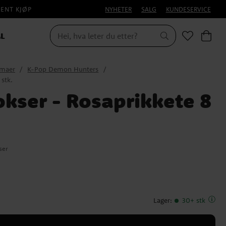
PENT KJØP
NYHETER
SALG
KUNDESERVICE
L
emaer
K-Pop Demon Hunters
stk.
kser - Rosaprikkete 8
ser
Lager
:
30+ stk