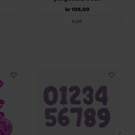
kr 109,00
Pris
:
kr 109,00
KJØP