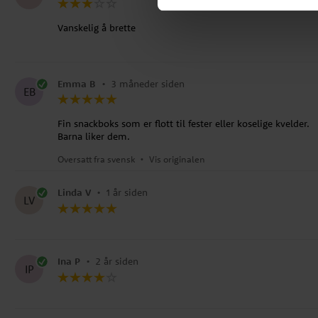
Vanskelig å brette
Emma B
•
3 måneder siden
EB
Fin snackboks som er flott til fester eller koselige kvelder.
Barna liker dem.
Oversatt fra svensk
•
Vis originalen
Linda V
•
1 år siden
LV
Ina P
•
2 år siden
IP