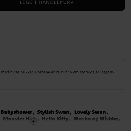
LEGG I HANDLEKURV
 med hvite prikker. Boksene er ca 11 x 14 cm store og er laget av
 Babyshower
Stylish Swan
Lovely Swan
Monster High
Hello Kitty
Masha og Mishka
angoberry
Kawaii Party
Beger
Babyshower