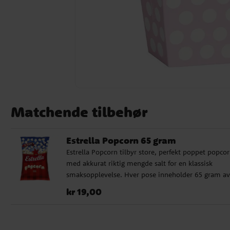
Matchende tilbehør
Estrella Popcorn 65 gram
Estrella Popcorn tilbyr store, perfekt poppet popco
med akkurat riktig mengde salt for en klassisk
smaksopplevelse. Hver pose inneholder 65 gram av
disse sprø snacksene. Ingredienser: Maiskorn,
Pris
:
kr 19,00
kr 19,00
solsikkeolje, vegetabilsk olje, salt. Salt 3,5 %.