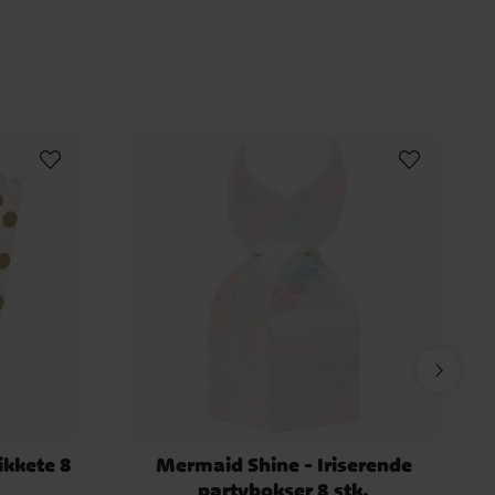
Rosa
Godteribuffet
Lilo & Stitch
kser
Fargetemaer
1-års bursdag
Dekketøy
ikkete 8
Mermaid Shine - Iriserende
partybokser 8 stk.