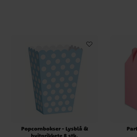
Popcornbokser - Lysblå &
Par
hvitprikkete 8 stk.