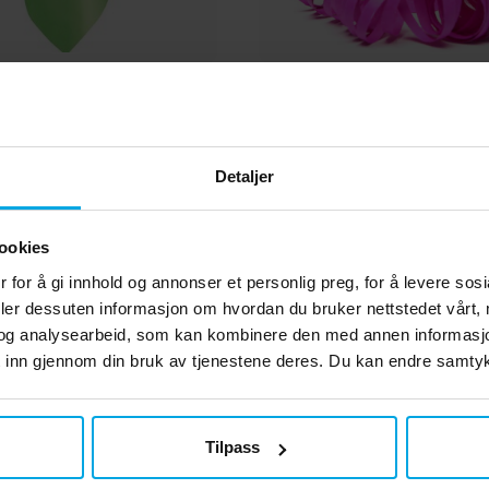
- Limegrønn 137x274 cm
Serpentiner - Mørk
kr 39,00
kr 19,00
Pris
:
kr 39,00
Pris
:
kr 19,00
Detaljer
KJØP
KJØP
ookies
 for å gi innhold og annonser et personlig preg, for å levere sos
deler dessuten informasjon om hvordan du bruker nettstedet vårt,
og analysearbeid, som kan kombinere den med annen informasjon d
 inn gjennom din bruk av tjenestene deres. Du kan endre samtykk
Tilpass