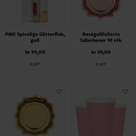
PME Spiselige Glitterflak,
Roségullfolierte
gull
Tallerkener 10 stk.
kr 99,00
kr 59,00
Pris
:
kr 99,00
Pris
:
kr 59,00
KJØP
KJØP