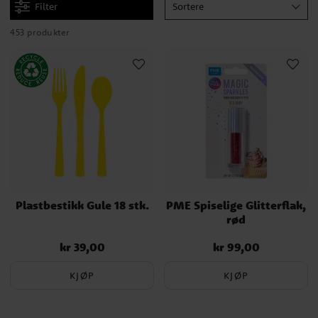
Filter
Sortere
453 produkter
Plastbestikk Gule 18 stk.
PME Spiselige Glitterflak,
rød
kr 39,00
kr 99,00
Pris
:
kr 39,00
Pris
:
kr 99,00
KJØP
KJØP