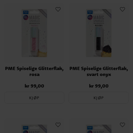
PME Spiselige Glitterflak,
PME Spiselige Glitterflak,
rosa
svart onyx
kr 99,00
kr 99,00
Pris
:
kr 99,00
Pris
:
kr 99,00
KJØP
KJØP