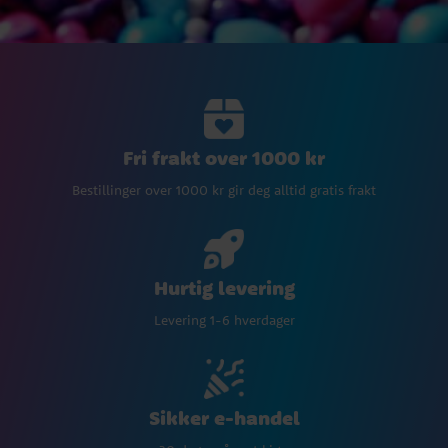
Fri frakt over 1000 kr
Bestillinger over 1000 kr gir deg alltid gratis frakt
Hurtig levering
Levering 1-6 hverdager
Sikker e-handel