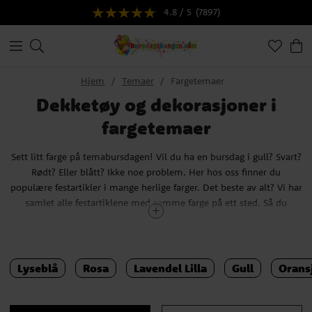
4.8 / 5
(7897)
Hjem
Temaer
Fargetemaer
Dekketøy og dekorasjoner i
fargetemaer
Sett litt farge på temabursdagen! Vil du ha en bursdag i gull? Svart?
Rødt? Eller blått? Ikke noe problem. Her hos oss finner du
populære festartikler i mange herlige farger. Det beste av alt? Vi har
samlet alle festartiklene med samme farge på ett sted. Så du
trenger bare å klikke på fargen du er interessert i og vips så finner
du alle våre festartikler som matcher den fargen! Alt for å gjøre det
enklere for deg å planlegge din bursdag eller fest.
Lyseblå
Rosa
Lavendel Lilla
Gull
Orans