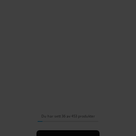
Du har sett 36 av 453 produkter