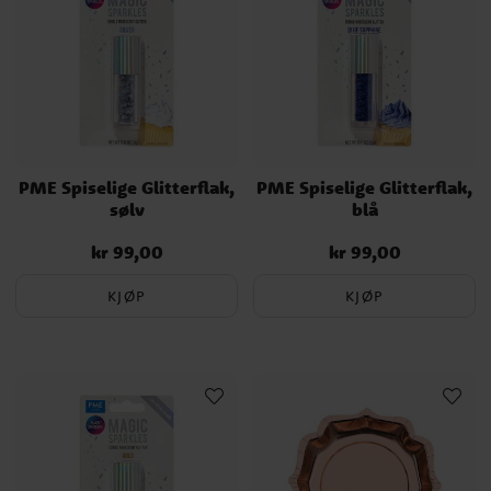
PME Spiselige Glitterflak,
PME Spiselige Glitterflak,
sølv
blå
kr 99,00
kr 99,00
Pris
:
kr 99,00
Pris
:
kr 99,00
KJØP
KJØP