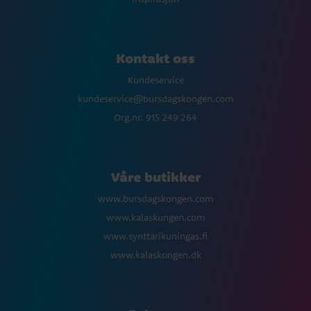
Kontakt oss
Kundeservice
kundeservice@bursdagskongen.com
Org.nr. 915 249 264
Våre butikker
www.bursdagskongen.com
www.kalaskungen.com
www.synttarikuningas.fi
www.kalaskongen.dk