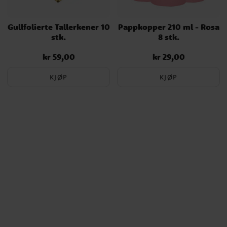
Gullfolierte Tallerkener 10
Pappkopper 210 ml - Rosa
stk.
8 stk.
kr 59,00
kr 29,00
Pris
:
kr 59,00
Pris
:
kr 29,00
KJØP
KJØP