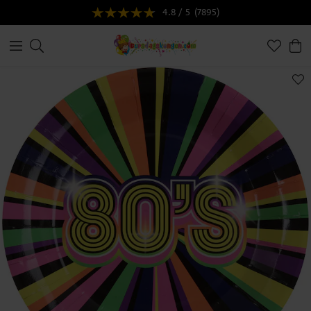
4.8 / 5
(7895)