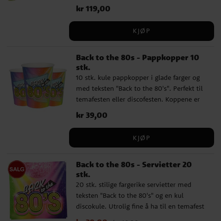
temafest eller discofest. Bordløperen er i
Pris
kr 119,00
:
kr 119,00
et polyestermateriale, og er ca. 30 cm
bred og 3 meter lang.
KJØP
Back to the 80s - Pappkopper 10
stk.
10 stk. kule pappkopper i glade farger og
med teksten "Back to the 80's". Perfekt til
temafesten eller discofesten. Koppene er
ca. 9,7 cm høye og rommer 270 ml.
Pris
kr 39,00
:
kr 39,00
KJØP
Back to the 80s - Servietter 20
stk.
20 stk. stilige fargerike servietter med
teksten "Back to the 80's" og en kul
discokule. Utrolig fine å ha til en temafest
eller discofest. Serviettene er ca. 16,5 x 16,5
Nåværende pris
:
kr 29,00
Opprinnelig