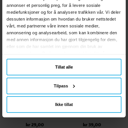
kr 29,00
kr 29,00
Pris
:
kr 29,00
Pris
:
kr 29,00
annonser et personlig preg, for å levere sosiale
KJØP
KJØP
mediefunksjoner og for å analysere trafikken vår. Vi deler
dessuten informasjon om hvordan du bruker nettstedet
vårt, med partnerne våre innen sosiale medier,
Andre kjøpte også
annonsering og analysearbeid, som kan kombinere den
med annen informasjon du har gjort tilgjengelig for dem,
eller som de har samlet inn gjennom din bruk av
tjenestene deres. Du kan endre samtykket ditt når som
helst.
Tillat alle
Tilpass
Ikke tillat
Ballonger - Grønne 10
Woodland Animals -
stk.
Servietter 20 stk.
kr 29,00
kr 39,00
Pris
:
kr 29,00
Pris
:
kr 39,00