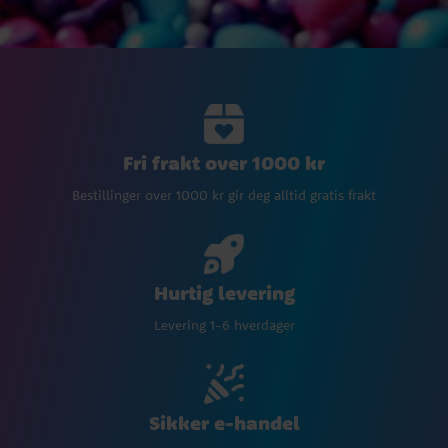
Fri frakt over 1000 kr
Bestillinger over 1000 kr gir deg alltid gratis frakt
Hurtig levering
Levering 1-6 hverdager
Sikker e-handel