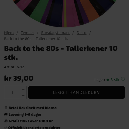
Hjem
Temaer
Bursdagstemaer
Disco
Back to the 80s - Tallerkener 10 stk.
Back to the 80s - Tallerkener 10
stk.
Art.nr.
6712
Pris
:
kr 39,00
kr 39,00
Lager
:
3 stk
LEGG I HANDLEKURV
Betal fleksibelt med Klarna
📄
Levering 1-6 dager
🚚
Gratis frakt over 1000 kr
🎁
Offisielt lisensierte produkter
✅