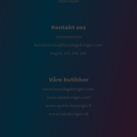
Inspirasjon
Kontakt oss
Kundeservice
kundeservice@bursdagskongen.com
Org.nr. 915 249 264
Våre butikker
www.bursdagskongen.com
www.kalaskungen.com
www.synttarikuningas.fi
www.kalaskongen.dk