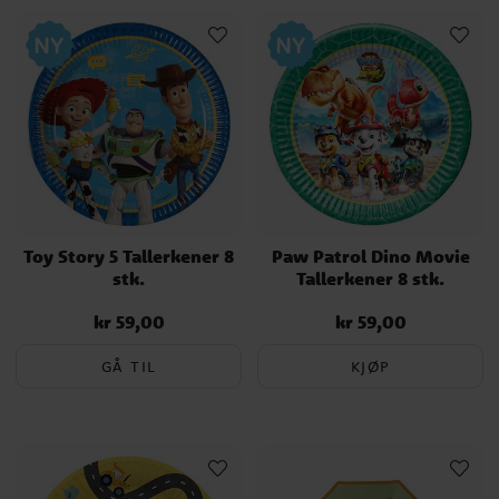
fungere til barneselskapet eller festen du har planlagt. Lykke til!
Toy Story 5 Tallerkener 8
Paw Patrol Dino Movie
stk.
Tallerkener 8 stk.
kr 59,00
kr 59,00
Pris
:
kr 59,00
Pris
:
kr 59,00
GÅ TIL
KJØP