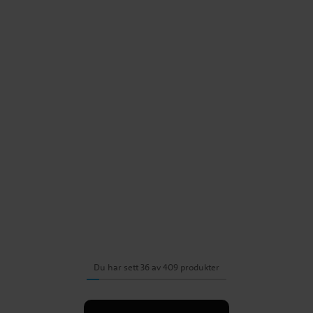
Du har sett 36 av 409 produkter