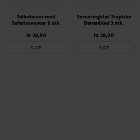
Tallerkener med
Serveringsfat Tropiske
Safarimønster 6 stk.
Bananblad 3 stk.
kr 39,00
kr 39,00
Pris
:
kr 39,00
Pris
:
kr 39,00
KJØP
KJØP