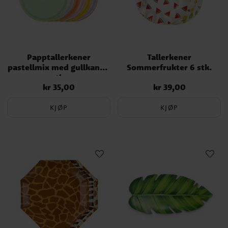
Papptallerkener
Tallerkener
pastellmix med gullkant 6
Sommerfrukter 6 stk.
stk.
kr 35,00
kr 39,00
Pris
:
kr 35,00
Pris
:
kr 39,00
KJØP
KJØP