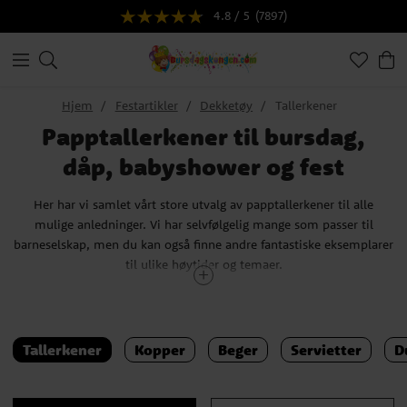
4.8 / 5
(7897)
Hjem
Festartikler
Dekketøy
Tallerkener
Papptallerkener til bursdag,
dåp, babyshower og fest
Her har vi samlet vårt store utvalg av papptallerkener til alle
mulige anledninger. Vi har selvfølgelig mange som passer til
barneselskap, men du kan også finne andre fantastiske eksemplarer
til ulike høytider og temaer.
Engangstallerkener og lignende tilbehør er ofte et utmerket valg når
du planlegger et arrangement for barn. Ikke bare er de lette å holde
på, de risikerer heller ikke å brytes ned av all overskuddsenergien
Tallerkener
Kopper
Beger
Servietter
D
som de små livene prøver å kvitte seg med. Og selvfølgelig får du
den store bonusen som er alle de kule og morsomme bildene og
temaene som pryder tallerkene.