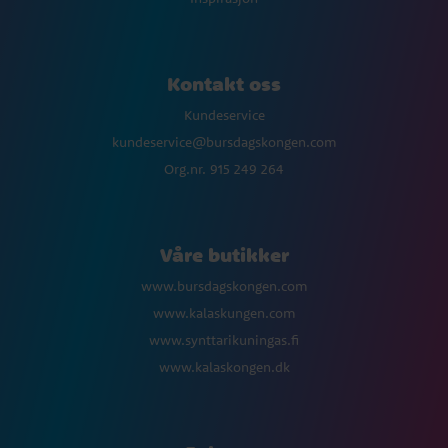
Kontakt oss
Kundeservice
kundeservice@bursdagskongen.com
Org.nr. 915 249 264
Våre butikker
www.bursdagskongen.com
www.kalaskungen.com
www.synttarikuningas.fi
www.kalaskongen.dk