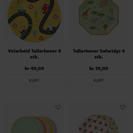
Veiarbeid Tallerkener 8
Tallerkener Safaridyr 6
stk.
stk.
kr 49,00
kr 39,00
Pris
:
kr 49,00
Pris
:
kr 39,00
KJØP
KJØP