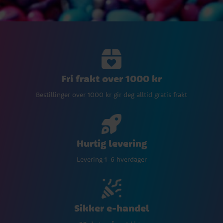
Fri frakt over 1000 kr
Bestillinger over 1000 kr gir deg alltid gratis frakt
Hurtig levering
Levering 1-6 hverdager
Sikker e-handel