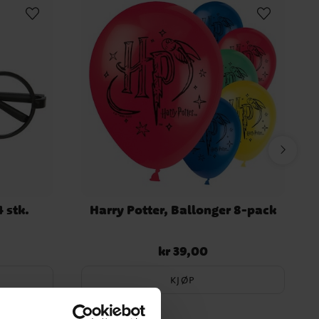
4 stk.
Harry Potter, Ballonger 8-pack
kr 39,00
Pris
:
kr 39,00
KJØP