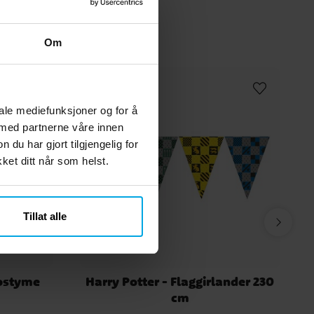
Om
iale mediefunksjoner og for å
 med partnerne våre innen
u har gjort tilgjengelig for
et ditt når som helst.
Tillat alle
Kostyme
Harry Potter - Flaggirlander 230
cm