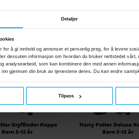
Andre kjøpte også
Detaljer
ookies
 for å gi innhold og annonser et personlig preg, for å levere sos
deler dessuten informasjon om hvordan du bruker nettstedet vårt,
og analysearbeid, som kan kombinere den med annen informasjon d
 inn gjennom din bruk av tjenestene deres. Du kan endre samtykk
Tilpass
tter Gryffindor Kappe
Harry Potter Deluxe 
Barn 3-12 år
Barn 5-12 år