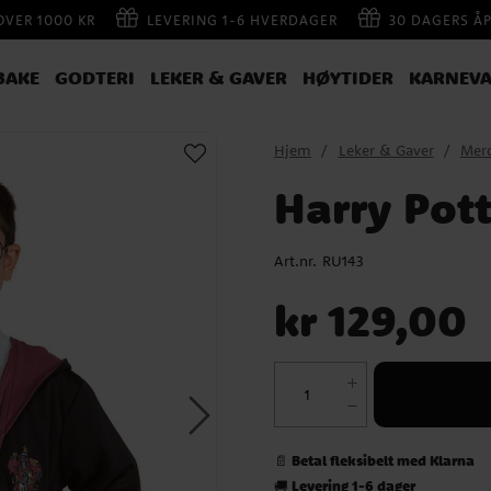
 OVER 1000 KR
LEVERING 1-6 HVERDAGER
30 DAGERS Å
BAKE
GODTERI
LEKER & GAVER
HØYTIDER
KARNEVA
Hjem
Leker & Gaver
Mer
Harry Pott
Art.nr.
RU143
Pris
:
kr 129,00
kr 129,00
Betal fleksibelt med Klarna
📄
Levering 1-6 dager
🚚