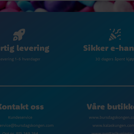
Sikker e-han
rtig levering
30 dagers åpent kjø
evering 1-6 hverdager
Kontakt oss
Våre butikk
Kundeservice
www.bursdagskongen.
ervice@bursdagskongen.com
www.kalaskungen.co
Org.nr. 915 249 264
www.synttarikuningas.