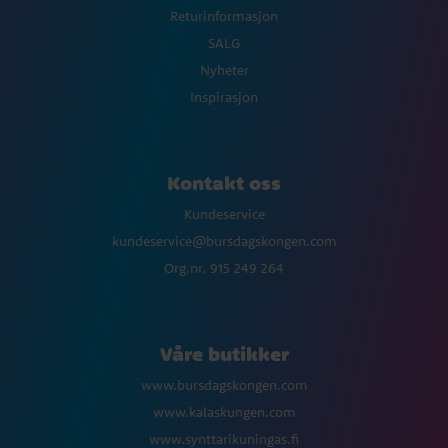
Returinformasjon
SALG
Nyheter
Inspirasjon
Kontakt oss
Kundeservice
kundeservice@bursdagskongen.com
Org.nr. 915 249 264
Våre butikker
www.bursdagskongen.com
www.kalaskungen.com
www.synttarikuningas.fi