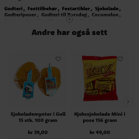
Godteri
Festtilbehør
Festartikler
Sjokolade
Godteriposer
Godteri til Bursdag
Cocomelon
Vaiana
Squishmallows
Stumble Guys
Musse & Helium
Bug Party
Hot Wheels
Asterix
Andre har også sett
Bangoberry
Bamse
Sirkus
Hello Kitty
Masha og Mishka
Mummitrollene
Sjokolademynter i Gull
Kjekssjokolade Mini i
15 stk. 100 gram
pose 156 gram
kr 39,00
kr 49,00
Pris
:
kr 39,00
Pris
:
kr 49,00