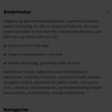
Beskrivelse
Fargerike og sprø melkeskokoladelinser i praktiske små esker,
perfekt til bursdag, tur eller en kosestund hjemme. Den store
posen inneholder 11 små esker fylt med klassiske Smarties, som
både barn og voksne setter pris på.
✔️ Storpose med 11 små esker
✔️ Fargerike sjokoladelinser med melk
✔️ Perfekte til bursdag, godteskålen eller på farten
Ingredienser: sukker, kakaosmør, skummetmelkpulver,
kakaomasse, melkefett, hvetemel, mysepulver (melk), stivelse,
emulgator (lecitin), planteekstrakt (saflor, reddik, svart gulrot,
sitron, hibiskus), spirulinaekstrakt, overflatebehandlingsmiddel
(karnaubavoks, bivoks [hvitt]), naturlig vaniljearoma.
Kategorier