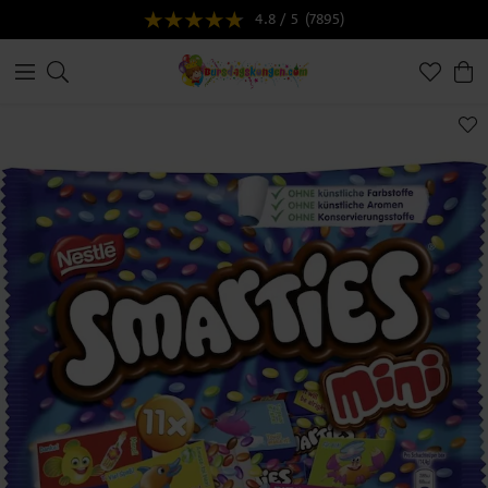
4.8 / 5
(7895)