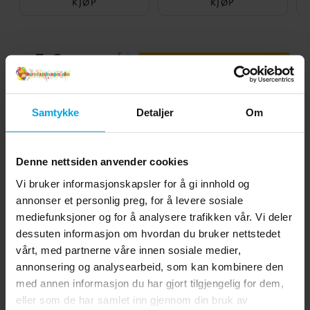
KJØP
KJØP
5.0
5
☆
4
☆
3
☆
2
☆
1
☆
7 anmeldelser
Samtykke
Detaljer
Om
Anmeldelser (7)
Denne nettsiden anvender cookies
Ann-Sofie
A
Vi bruker informasjonskapsler for å gi innhold og
annonser et personlig preg, for å levere sosiale
Perfekt størrelse på godteriboksen å putte i godteriposen
mediefunksjoner og for å analysere trafikken vår. Vi deler
dessuten informasjon om hvordan du bruker nettstedet
Oversatt fra svensk
•
Vis originalen
vårt, med partnerne våre innen sosiale medier,
1 år siden
annonsering og analysearbeid, som kan kombinere den
med annen informasjon du har gjort tilgjengelig for dem,
Sandra
S
eller som de har samlet inn gjennom din bruk av