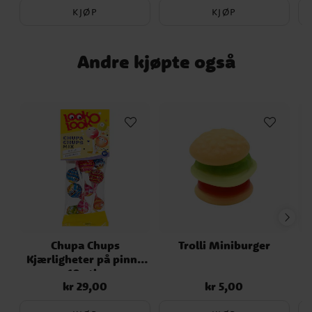
KJØP
KJØP
Andre kjøpte også
Chupa Chups
Trolli Miniburger
Kjærligheter på pinne
10 stk.
kr 29,00
kr 5,00
Pris
:
kr 29,00
Pris
:
kr 5,00