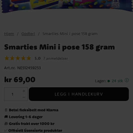
Hjem
Godteri
Smarties Mini i pose 158 gram
Smarties Mini i pose 158 gram
5.0
7 anmeldelser
Art.nr.
NES12459253
Pris
:
kr 69,00
kr 69,00
Lager
:
24 stk
LEGG I HANDLEKURV
Betal fleksibelt med Klarna
📄
Levering 1-6 dager
🚚
Gratis frakt over 1000 kr
🎁
Offisielt lisensierte produkter
✅