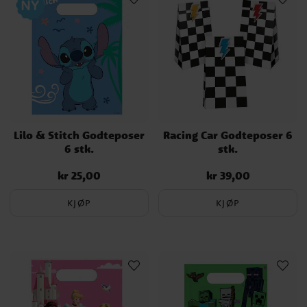
Lilo & Stitch Godteposer
Racing Car Godteposer 6
6 stk.
stk.
kr 25,00
kr 39,00
Pris
:
kr 25,00
Pris
:
kr 39,00
KJØP
KJØP