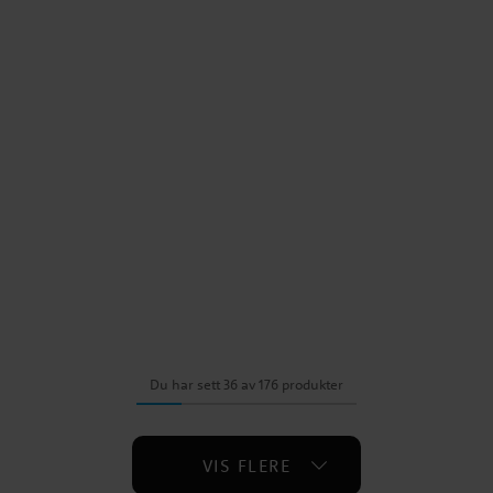
Du har sett 36 av 176 produkter
VIS FLERE