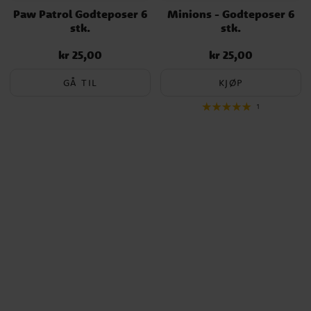
Paw Patrol Godteposer 6
Minions - Godteposer 6
stk.
stk.
kr 25,00
kr 25,00
Pris
:
kr 25,00
Pris
:
kr 25,00
GÅ TIL
KJØP
1