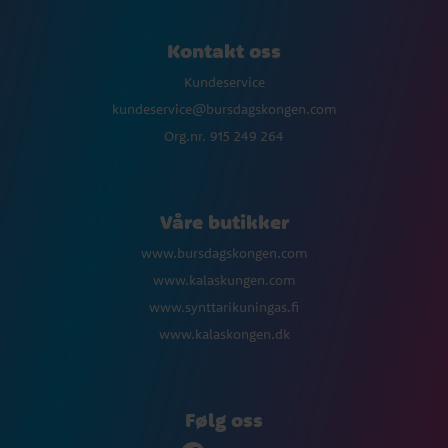
Kontakt oss
Kundeservice
kundeservice@bursdagskongen.com
Org.nr. 915 249 264
Våre butikker
www.bursdagskongen.com
www.kalaskungen.com
www.synttarikuningas.fi
www.kalaskongen.dk
Følg oss