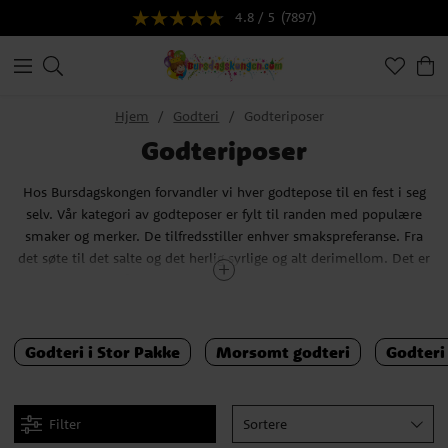
4.8 / 5
(7897)
Hjem
Godteri
Godteriposer
Godteriposer
Hos Bursdagskongen forvandler vi hver godtepose til en fest i seg
selv. Vår kategori av godteposer er fylt til randen med populære
smaker og merker. De tilfredsstiller enhver smakspreferanse. Fra
det søte til det salte og det herlig syrlige og alt derimellom. Det er
en verden hvor både klassiske favoritter og nye spennende smaker
møtes i harmoni, klar til å bli utforsket.
Våre ferdige godteposer er perfekte for alle anledninger. Enten du
Godteri i Stor Pakke
Morsomt godteri
Godteri 
planlegger et barnebursdag, leter etter den perfekte gaven, eller
bare ønsker å nyte en blanding av godteri, har vi det du trenger.
Våre Haribo Smokker i forskjellige smaker er en konstant hit, men
Filter
Sortere
vi byr også på et utvalg av poser med unikt og morsomt innhold