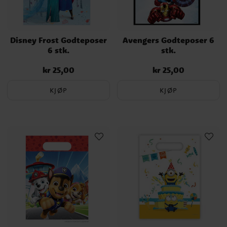
Disney Frost Godteposer
Avengers Godteposer 6
6 stk.
stk.
kr 25,00
kr 25,00
Pris
:
kr 25,00
Pris
:
kr 25,00
KJØP
KJØP