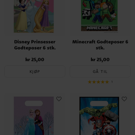
Disney Prinsesser
Minecraft Godteposer 6
Godteposer 6 stk.
stk.
kr 25,00
kr 25,00
Pris
:
kr 25,00
Pris
:
kr 25,00
KJØP
GÅ TIL
1