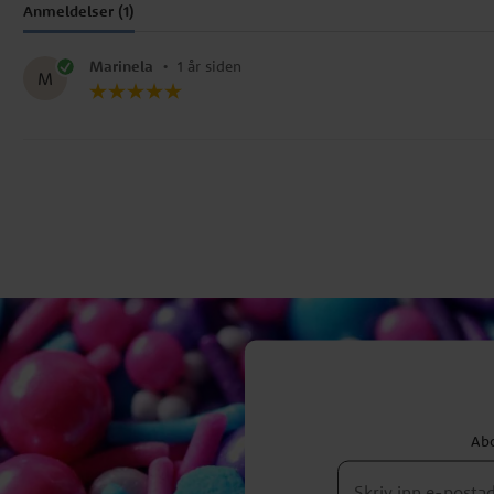
Anmeldelser (1)
Marinela
•
1 år siden
M
Abo