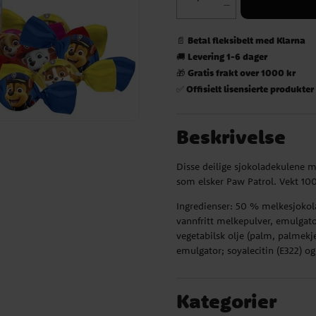
Betal fleksibelt med Klarna
📄
Levering 1-6 dager
🚚
Gratis frakt over 1000 kr
🎁
Offisielt lisensierte produkter
✅
Beskrivelse
Disse deilige sjokoladekulene m
som elsker Paw Patrol. Vekt 10
Ingredienser: 50 % melkesjokol
vannfritt melkepulver, emulgator;
vegetabilsk olje (palm, palmek
emulgator; soyalecitin (E322) og
Kategorier