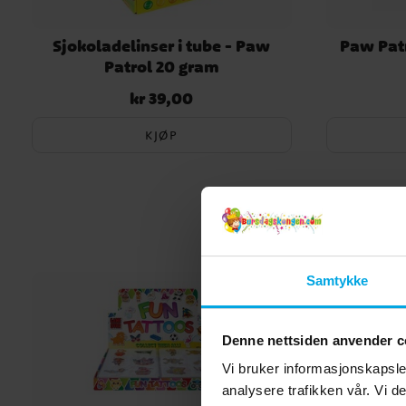
Sjokoladelinser i tube - Paw
Paw Pat
Patrol 20 gram
kr 39,00
Pris
:
kr 39,00
KJØP
Samtykke
Denne nettsiden anvender c
Vi bruker informasjonskapsler
analysere trafikken vår. Vi 