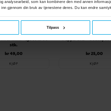
og analysearbeid, som kan kombinere den med annen informasjon d
 inn gjennom din bruk av tjenestene deres. Du kan endre samtykk
Tilpass
rmer Mini - Lyseblå 60
Peppa Gris - Godtepose
stk.
kr 49,00
kr 25,00
Pris
:
kr 49,00
Pris
:
kr 25,00
KJØP
KJØP