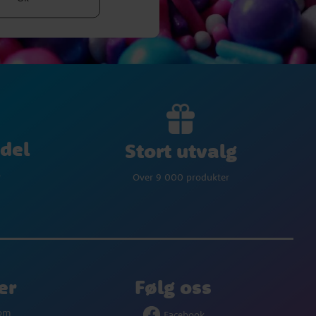
del
Stort utvalg
p
Over 9 000 produkter
er
Følg oss
com
Facebook