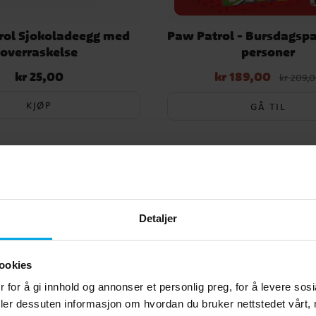
rol Sjokoladeegg med
Paw Patrol - Bursdagsp
overraskelse
personer
kr 25,00
kr 189,00
Pris
:
kr 25,00
Nåværende pris
:
kr 189,00
Op
kr 209,
pris
:
kr 209,00
KJØP
GÅ TIL
Andre kjøpte også
Detaljer
ookies
 for å gi innhold og annonser et personlig preg, for å levere sos
deler dessuten informasjon om hvordan du bruker nettstedet vårt,