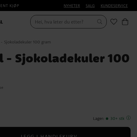
PENT KJØP
NYHETER
SALG
KUNDESERVICE
L
 - Sjokoladekuler 100 gram
l - Sjokoladekuler 100
se
Lager
:
30+ stk
LEGG I HANDLEKURV