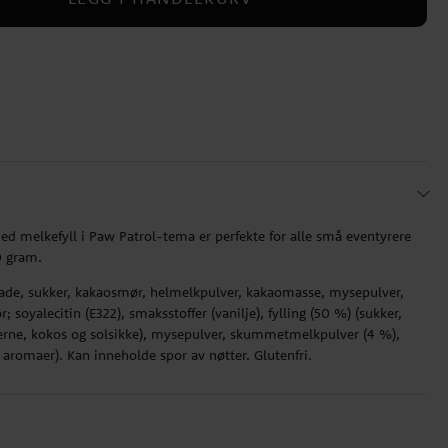
ed melkefyll i Paw Patrol-tema er perfekte for alle små eventyrere
0 gram.
ade, sukker, kakaosmør, helmelkpulver, kakaomasse, mysepulver,
 soyalecitin (E322), smaksstoffer (vanilje), fylling (50 %) (sukker,
jerne, kokos og solsikke), mysepulver, skummetmelkpulver (4 %),
 aromaer). Kan inneholde spor av nøtter. Glutenfri.