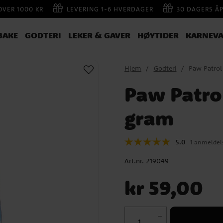
 OVER 1000 KR
LEVERING 1-6 HVERDAGER
30 DAGERS Å
BAKE
GODTERI
LEKER & GAVER
HØYTIDER
KARNEVA
Hjem
Godteri
Paw Patrol
Paw Patro
gram
5.0
1 anmeldel
Art.nr.
219049
Pris
:
kr 59,00
kr 59,00