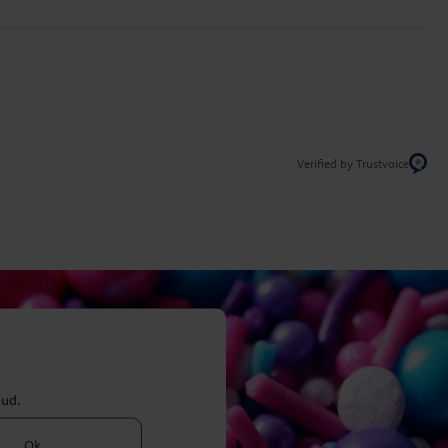
Verified by Trustvoice
bud.
Ok