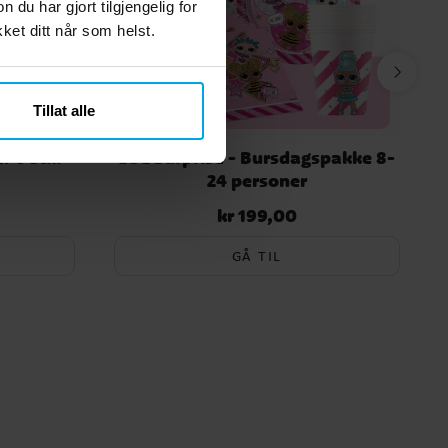
u har gjort tilgjengelig for
et ditt når som helst.
Tillat alle
r 6 stk.
LOL Surprise - Bursdagspakke 8-
24 personer
kr 199,00
Pris
:
kr 199,00
GÅ TIL