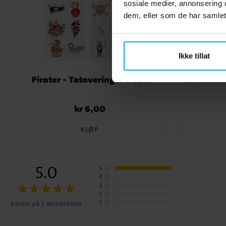
sosiale medier, annonsering 
dem, eller som de har samlet
Ikke tillat
Pirater - Tatoveringer 6 stk.
Muffinsfo
kr 6,00
Pris
:
kr 6,00
KJØP
5.0
5
☆
4
☆
3
☆
2
☆
1
☆
basert på 1 anmeldelse