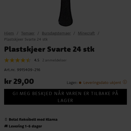
Hjem
Temaer
Bursdagstemaer
Minecraft
Plastskjeer Svarte 24 stk
Plastskjeer Svarte 24 stk
4.5
2 anmeldelser
Art.nr.
9915409-216
Pris
:
kr 29,00
kr 29,00
Lager
:
Leveringsdato ukjent
GI MEG BESKJED NÅR VAREN ER TILBAKE PÅ
LAGER
Betal fleksibelt med Klarna
📄
Levering 1-6 dager
🚚