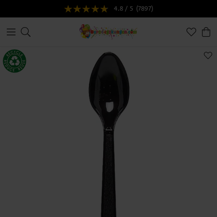
4.8 / 5
(7897)