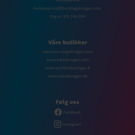
Kundeservice
kundeservice@bursdagskongen.com
Org.nr. 915 249 264
Våre butikker
www.bursdagskongen.com
www.kalaskungen.com
www.synttarikuningas.fi
www.kalaskongen.dk
Følg oss
Facebook
Instagram