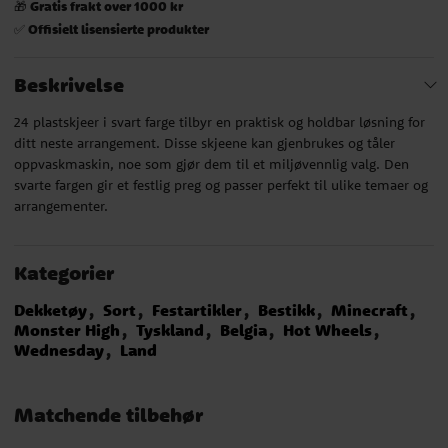
Gratis frakt over 1000 kr
🎁
Offisielt lisensierte produkter
✅
Beskrivelse
24 plastskjeer i svart farge tilbyr en praktisk og holdbar løsning for
ditt neste arrangement. Disse skjeene kan gjenbrukes og tåler
oppvaskmaskin, noe som gjør dem til et miljøvennlig valg. Den
svarte fargen gir et festlig preg og passer perfekt til ulike temaer og
arrangementer.
Kategorier
Dekketøy
Sort
Festartikler
Bestikk
Minecraft
Monster High
Tyskland
Belgia
Hot Wheels
Wednesday
Land
Matchende tilbehør