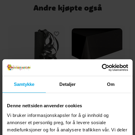
Andre kjøpte også
Samtykke
Detaljer
Om
Serpentiner - Svart
Plastduk, Sort 137x274
Go
cm
kr 19,00
kr 39,00
Pris
:
kr 19,00
Pris
:
kr 39,00
Denne nettsiden anvender cookies
Vi bruker informasjonskapsler for å gi innhold og
KJØP
KJØP
annonser et personlig preg, for å levere sosiale
mediefunksjoner og for å analysere trafikken vår. Vi deler