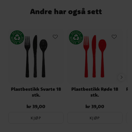
Andre har også sett
Plastbestikk Svarte 18
Plastbestikk Røde 18
Pl
stk.
stk.
kr 39,00
kr 39,00
Pris
:
kr 39,00
Pris
:
kr 39,00
KJØP
KJØP