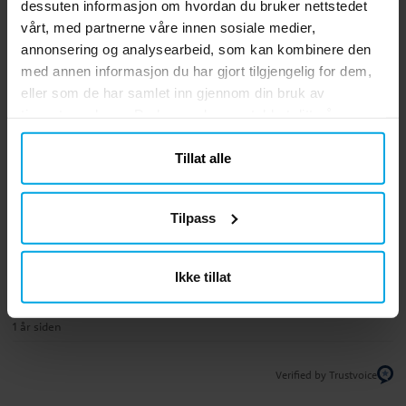
dessuten informasjon om hvordan du bruker nettstedet
4.5
5
☆
vårt, med partnerne våre innen sosiale medier,
4
☆
3
☆
annonsering og analysearbeid, som kan kombinere den
2
☆
med annen informasjon du har gjort tilgjengelig for dem,
1
☆
2 anmeldelser
eller som de har samlet inn gjennom din bruk av
tjenestene deres. Du kan endre samtykket ditt når som
Anmeldelser (2)
helst.
Tillat alle
Astri D
AD
Tilpass
4 måneder siden
Janne
Ikke tillat
J
1 år siden
Verified by Trustvoice