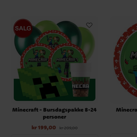
Minecraft - Bursdagspakke 8-24
Minecraf
personer
kr 199,00
Nåværende pris
:
kr 199,00
Opprinnelig
kr 209,00
pris
:
kr 209,00