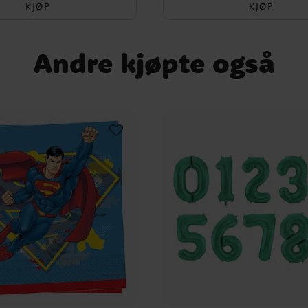
KJØP
KJØP
Andre kjøpte også