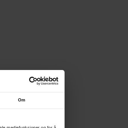
Om
iale mediefunksjoner og for å