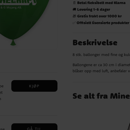
Betal fleksibelt med Klarna
📄
Levering 1-6 dager
🚚
Gratis frakt over 1000 kr
🎁
Offisielt lisensierte produkter
✅
Beskrivelse
8 stk. ballonger med fine og ku
Ballongene er ca 30 cm i diamet
blåser opp med luft, anbefaler 
KJØP
pe
et
Se alt fra Mine
n
t om
lle
et.
GÅ TIL
sse