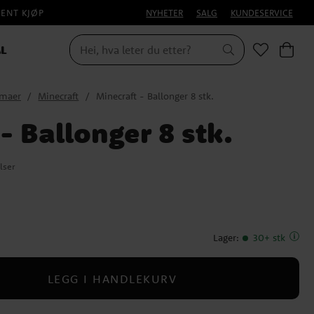
PENT KJØP
NYHETER
SALG
KUNDESERVICE
L
emaer
Minecraft
Minecraft - Ballonger 8 stk.
- Ballonger 8 stk.
lser
Lager
:
30+ stk
LEGG I HANDLEKURV