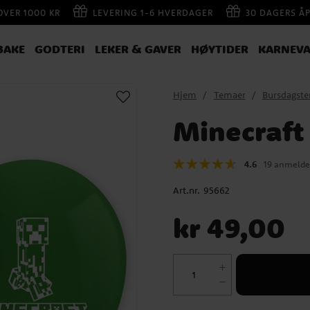
 OVER 1000 KR
LEVERING 1-6 HVERDAGER
30 DAGERS Å
BAKE
GODTERI
LEKER & GAVER
HØYTIDER
KARNEVA
Hjem
Temaer
Bursdagst
Minecraft 
4.6
19 anmelde
Art.nr.
95662
Pris
:
kr 49,00
kr 49,00