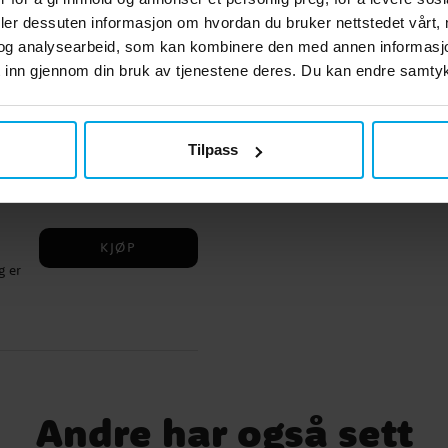
deler dessuten informasjon om hvordan du bruker nettstedet vårt,
og analysearbeid, som kan kombinere den med annen informasjon d
 inn gjennom din bruk av tjenestene deres. Du kan endre samtykk
KJØP
 120
Tilpass
KJØP
g er
Andre har også sett