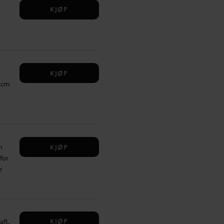
KJØP
KJØP
5 cm
KJØP
n
for
r
KJØP
aft.