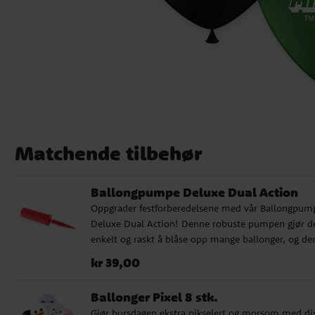
Matchende tilbehør
Ballongpumpe Deluxe Dual Action
Oppgrader festforberedelsene med vår Ballongpum
Deluxe Dual Action! Denne robuste pumpen gjør d
enkelt og raskt å blåse opp mange ballonger, og de
kommer i ulike farger som selges usortert. Uanset
Pris
:
kr 39,00
kr 39,00
det er barnebursdag, babyshower eller andre spesie
anledninger, er vår ballongpumpe det perfekte valg
Ballonger Pixel 8 stk.
Gjør bursdagen ekstra pikselert og morsom med di