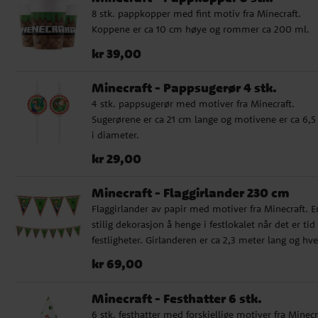
8 stk. pappkopper med fint motiv fra Minecraft.
Koppene er ca 10 cm høye og rommer ca 200 ml.
Pris
:
kr 39,00
kr 39,00
Minecraft - Pappsugerør 4 stk.
4 stk. pappsugerør med motiver fra Minecraft.
Sugerørene er ca 21 cm lange og motivene er ca 6,
i diameter.
Pris
:
kr 29,00
kr 29,00
Minecraft - Flaggirlander 230 cm
Flaggirlander av papir med motiver fra Minecraft. E
stilig dekorasjon å henge i festlokalet når det er tid 
festligheter. Girlanderen er ca 2,3 meter lang og hve
vimpel er ca 24,5 cm høy.
Pris
:
kr 69,00
kr 69,00
Minecraft - Festhatter 6 stk.
6 stk. festhatter med forskjellige motiver fra Minecr