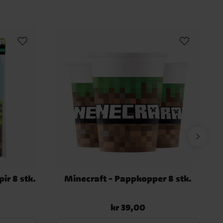
ir 8 stk.
Minecraft - Pappkopper 8 stk.
kr 39,00
Pris
:
kr 39,00