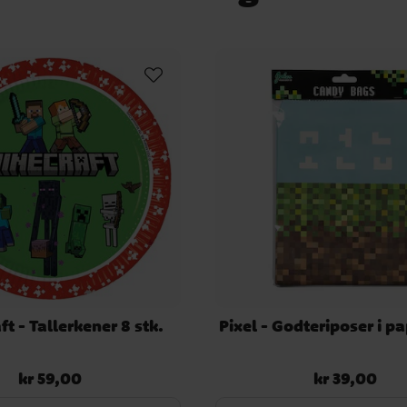
t - Tallerkener 8 stk.
Pixel - Godteriposer i pap
kr 59,00
kr 39,00
Pris
:
kr 59,00
Pris
:
kr 39,00