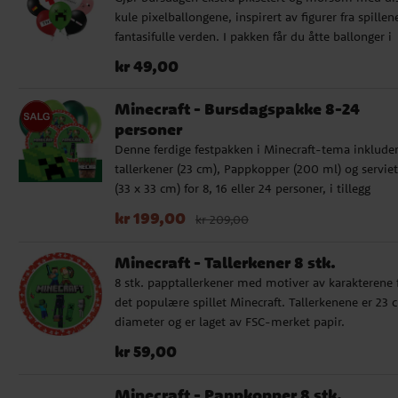
kule pixelballongene, inspirert av figurer fra spillen
fantasifulle verden. I pakken får du åtte ballonger i
ulike farger og motiver som barna garantert kjenne
Pris
:
kr 49,00
kr 49,00
igjen. De passer perfekt til både bursdagsfeiringer o
gamingfester med venner og kan fylles med både lu
Minecraft - Bursdagspakke 8-24
og helium. Ballongene blir omtrent 30 cm store nå
personer
er blåst opp. Hvis du bruker luft, anbefaler vi å bru
Denne ferdige festpakken i Minecraft-tema inkluder
en ballongpumpe. De er laget av naturlig lateks so
tallerkener (23 cm), Pappkopper (200 ml) og serviet
fullstendig nedbrytbar og et godt valg for både milj
(33 x 33 cm) for 8, 16 eller 24 personer, i tillegg
og feststemningen.
medfølger 10 stk. lysegrønne og 10 stk. mørkegrøn
Nåværende pris
:
kr 199,00
Opprinnelig pris
:
kr 
kr 199,00
kr 209,00
ballonger og en mørkegrønn plastduk (137 x 274 cm
Pakken for 24 gjester inkluderer 2 stk. duker.
Minecraft - Tallerkener 8 stk.
Kompletter gjerne med godteposer eller partybokse
8 stk. papptallerkener med motiver av karakterene 
godteri, småleker, pynt og spennende baketilbehør.
det populære spillet Minecraft. Tallerkenene er 23 
diameter og er laget av FSC-merket papir.
Pris
:
kr 59,00
kr 59,00
Minecraft - Pappkopper 8 stk.