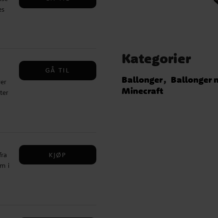
es
r
g
ft
Kategorier
r de
GÅ TIL
ke
Ballonger
Ballonger 
er
m er
Minecraft
ter
øet
ne
209,00
).
r,
KJØP
fra
cm i