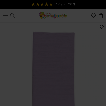
4.8 / 5
(7897)