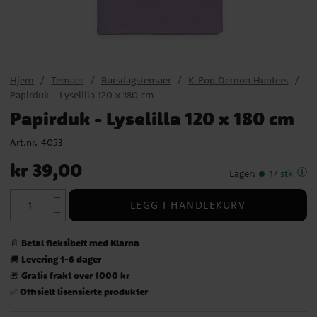
Hjem
Temaer
Bursdagstemaer
K-Pop Demon Hunters
Papirduk - Lyselilla 120 x 180 cm
Papirduk - Lyselilla 120 x 180 cm
Art.nr.
4053
Pris
:
kr 39,00
kr 39,00
Lager
:
17 stk
LEGG I HANDLEKURV
Betal fleksibelt med Klarna
📄
Levering 1-6 dager
🚚
Gratis frakt over 1000 kr
🎁
Offisielt lisensierte produkter
✅