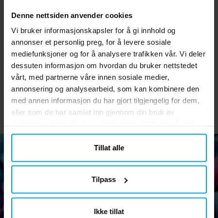
Denne nettsiden anvender cookies
Vi bruker informasjonskapsler for å gi innhold og
Serpentiner - Lilla
Ballonger - Lavender 10
Ta
stk.
annonser et personlig preg, for å levere sosiale
mediefunksjoner og for å analysere trafikken vår. Vi deler
kr 19,00
kr 29,00
Pris
:
kr 19,00
Pris
:
kr 29,00
dessuten informasjon om hvordan du bruker nettstedet
vårt, med partnerne våre innen sosiale medier,
KJØP
KJØP
annonsering og analysearbeid, som kan kombinere den
med annen informasjon du har gjort tilgjengelig for dem,
eller som de har samlet inn gjennom din bruk av
tjenestene deres. Du kan endre samtykket ditt når som
helst.
Tillat alle
Nyhetsbrev
Tilpass
Abonner på vårt nyhetsbrev og ta del av morsomme tips,
kampanjer og tilbud.
Ikke tillat