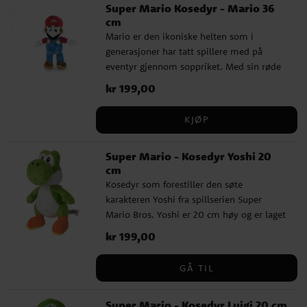
Super Mario Kosedyr - Mario 36
cm
Mario er den ikoniske helten som i
generasjoner har tatt spillere med på
eventyr gjennom soppriket. Med sin røde
caps, blå overall og sitt velkjente uttrykk
Pris
kr 199,00
:
kr 199,00
er dette kosedyret et must for alle som
elsker Super Mario. Den passer perfekt
KJØP
som gave til både barn og voksne
Nintendo-fans og blir raskt en verdsatt
Super Mario - Kosedyr Yoshi 20
favoritt å klemme, leke med eller ha som
cm
en morsom detalj på rommet. Et kosedyr
Kosedyr som forestiller den søte
med masse gjenkjennelse og sjarm. ✔️
karakteren Yoshi fra spillserien Super
Høyde: 36 cm ✔️ Laget av 100 % polyester
Mario Bros. Yoshi er 20 cm høy og er laget
✔️ Perfekt som gave til små og store
av 100 % polyester. Offisielt lisensiert
Nintendo-fans
Pris
kr 199,00
:
kr 199,00
produkt.
GÅ TIL
Super Mario - Kosedyr Luigi 20 cm