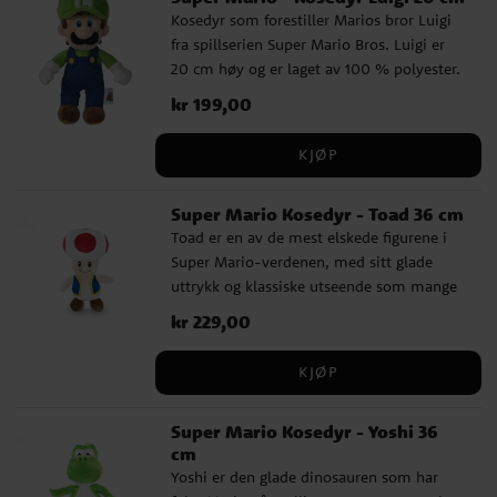
Kosedyr som forestiller Marios bror Luigi
fra spillserien Super Mario Bros. Luigi er
20 cm høy og er laget av 100 % polyester.
Offisielt lisensiert produkt.
Pris
kr 199,00
:
kr 199,00
KJØP
Super Mario Kosedyr - Toad 36 cm
Toad er en av de mest elskede figurene i
Super Mario-verdenen, med sitt glade
uttrykk og klassiske utseende som mange
kjenner igjen med en gang. Dette
Pris
kr 229,00
:
kr 229,00
kosedyret er et fint valg for barn og
spillelskere som ønsker en myk versjon av
KJØP
den trofaste hjelperen fra soppriket. Det
passer perfekt som gave til noen som liker
Super Mario Kosedyr - Yoshi 36
Super Mario og blir raskt en morsom
cm
favoritt å både leke med og ha stående
Yoshi er den glade dinosauren som har
fremme på rommet. En sjarmerende figur