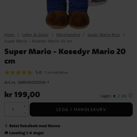
Hjem
Leker & Gaver
Merchandise
Super Mario Bros
Super Mario - Kosedyr Mario 20 cm
Super Mario - Kosedyr Mario 20
cm
5.0
1 anmeldelse
Art.nr.
SIM109231009-1
Pris
:
kr 199,00
kr 199,00
Lager
:
2 stk
LEGG I HANDLEKURV
Betal fleksibelt med Klarna
📄
Levering 1-6 dager
🚚