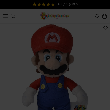
4.8 / 5
(7897)