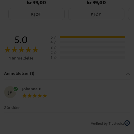
kr 39,00
kr 39,00
Pris
:
kr 39,00
Pris
:
kr 39,00
KJØP
KJØP
5.0
5
☆
4
☆
3
☆
2
☆
1
☆
1 anmeldelse
Anmeldelser (1)
Johanna P
JP
2 år siden
Verified by Trustvoice