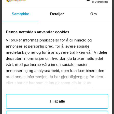
klassiske utseende blir dette kosedyret et
Laget av 100 % polyester ✔️ Perfekt som
Pris
kr 199,00
:
kr 199,00
opplagt valg for den som alltid har hatt
gave til små og store Nintendo-fans
Samtykke
Detaljer
Om
Luigi som favoritt i spillene. Dette
KJØP
kosedyret er en morsom gaveidé og passer
like godt til lek som til å stå fremme på
barnerommet eller blant andre
Denne nettsiden anvender cookies
Andre har også sett
samlefavoritter fra Nintendo. En figur som
Vi bruker informasjonskapsler for å gi innhold og
vekker både nostalgi og spillglede. ✔️
annonser et personlig preg, for å levere sosiale
Høyde: 36 cm ✔️ Laget av 100 % polyester
mediefunksjoner og for å analysere trafikken vår. Vi deler
✔️ Perfekt som gave til små og store
dessuten informasjon om hvordan du bruker nettstedet
Nintendo-fans
vårt, med partnerne våre innen sosiale medier,
annonsering og analysearbeid, som kan kombinere den
med annen informasjon du har gjort tilgjengelig for dem,
eller som de har samlet inn gjennom din bruk av
tjenestene deres. Du kan endre samtykket ditt når som
helst.
Tillat alle
Super Mario - Kosedyr
Super Mario Bros -
Luigi 20 cm
Kosedyr Luigi 25 cm