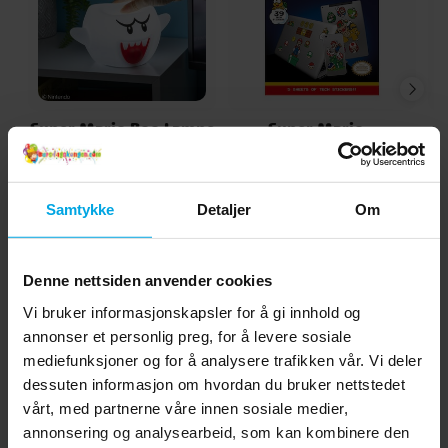
Super Mario Boo Lampe
Super Mario -
Klistremerker 39 stk.
kr 349,00
kr 99,00
Pris
:
kr 349,00
Pris
:
kr 99,00
Samtykke
Detaljer
Om
KJØP
KJØP
Denne nettsiden anvender cookies
Andre kjøpte også
Vi bruker informasjonskapsler for å gi innhold og
annonser et personlig preg, for å levere sosiale
mediefunksjoner og for å analysere trafikken vår. Vi deler
dessuten informasjon om hvordan du bruker nettstedet
vårt, med partnerne våre innen sosiale medier,
annonsering og analysearbeid, som kan kombinere den