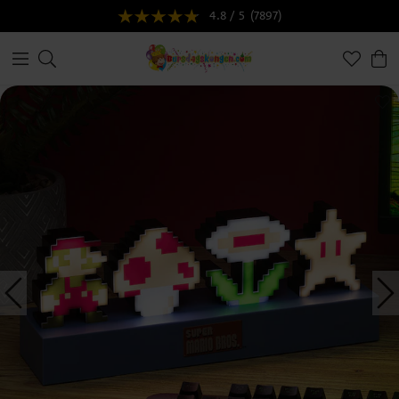
4.8 / 5
(7897)