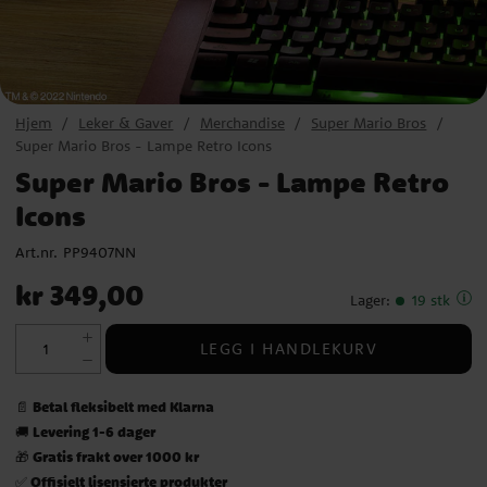
Hjem
Leker & Gaver
Merchandise
Super Mario Bros
Super Mario Bros - Lampe Retro Icons
Super Mario Bros - Lampe Retro
Icons
Art.nr.
PP9407NN
Pris
:
kr 349,00
kr 349,00
Lager
:
19 stk
LEGG I HANDLEKURV
Betal fleksibelt med Klarna
📄
Levering 1-6 dager
🚚
Gratis frakt over 1000 kr
🎁
Offisielt lisensierte produkter
✅