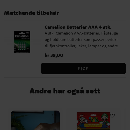
Matchende tilbehør
Camelion Batterier AAA 4 stk.
4 stk. Camelion AAA-batterier. Pålitelige
og holdbare batterier som passer perfekt
til fjernkontroller, leker, lamper og andre
hverdagsprodukter.
Pris
kr 39,00
:
kr 39,00
KJØP
Andre har også sett