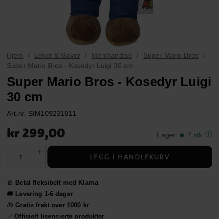
Hjem
Leker & Gaver
Merchandise
Super Mario Bros
Super Mario Bros - Kosedyr Luigi 30 cm
Super Mario Bros - Kosedyr Luigi
30 cm
Art.nr.
SIM109231011
Pris
:
kr 299,00
kr 299,00
Lager
:
7 stk
LEGG I HANDLEKURV
📄
Betal fleksibelt med Klarna
🚚
Levering 1-6 dager
🎁
Gratis frakt over 1000 kr
✅
Offisielt lisensierte produkter