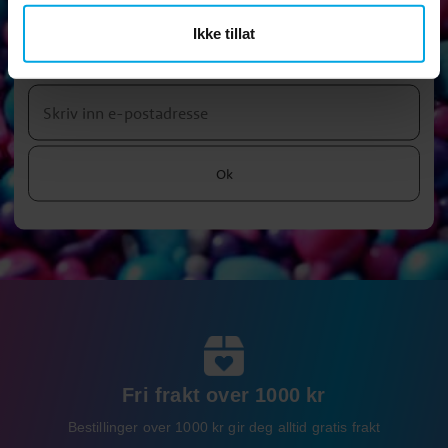
Nyhetsbrev
Ikke tillat
Abonner på vårt nyhetsbrev og ta del av morsomme tips,
kampanjer og tilbud.
Ok
Fri frakt over 1000 kr
Bestillinger over 1000 kr gir deg alltid gratis frakt