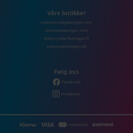
Våre butikker
www.bursdagskongen.com
www.kalaskungen.com
www.synttarikuningas.fi
www.kalaskongen.dk
Følg oss
Facebook
Instagram