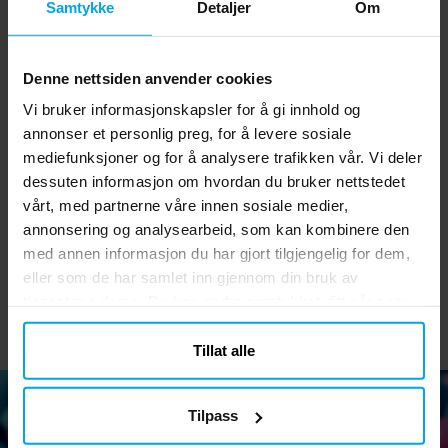
Samtykke
Detaljer
Om
Denne nettsiden anvender cookies
Vi bruker informasjonskapsler for å gi innhold og
annonser et personlig preg, for å levere sosiale
Paw Patrol Skye &
Ariel - Pappkopper 8
B
mediefunksjoner og for å analysere trafikken vår. Vi deler
Everest - Servietter 20
stk.
dessuten informasjon om hvordan du bruker nettstedet
stk.
vårt, med partnerne våre innen sosiale medier,
kr 39,00
kr 39,00
Pris
:
kr 39,00
Pris
:
kr 39,00
annonsering og analysearbeid, som kan kombinere den
med annen informasjon du har gjort tilgjengelig for dem,
KJØP
KJØP
eller som de har samlet inn gjennom din bruk av
tjenestene deres. Du kan endre samtykket ditt når som
helst.
Tillat alle
Tilpass