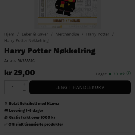
Hjem
Leker & Gaver
Merchandise
Harry Potter
Harry Potter Nøkkelring
Harry Potter Nøkkelring
Art.nr.
RK38831C
Pris
:
kr 29,00
kr 29,00
Lager
:
30 stk
LEGG I HANDLEKURV
Betal fleksibelt med Klarna
📄
Levering 1-6 dager
🚚
Gratis frakt over 1000 kr
🎁
Offisielt lisensierte produkter
✅