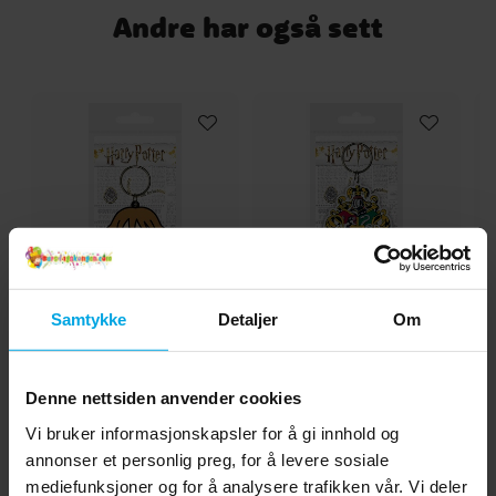
Andre har også sett
Harry Potter Hermione
Harry Potter Nøkkelring
Ha
Samtykke
Detaljer
Om
Nøkkelring
Våpenskjold
kr 29,00
kr 29,00
Pris
:
kr 29,00
Pris
:
kr 29,00
Denne nettsiden anvender cookies
KJØP
KJØP
Vi bruker informasjonskapsler for å gi innhold og
annonser et personlig preg, for å levere sosiale
mediefunksjoner og for å analysere trafikken vår. Vi deler