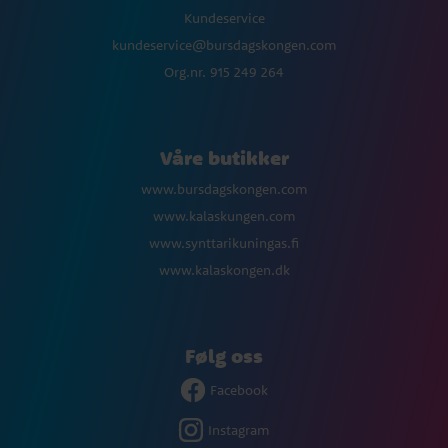
Kundeservice
kundeservice@bursdagskongen.com
Org.nr. 915 249 264
Våre butikker
www.bursdagskongen.com
www.kalaskungen.com
www.synttarikuningas.fi
www.kalaskongen.dk
Følg oss
Facebook
Instagram