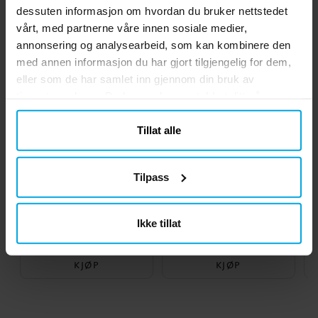
Andre kjøpte også
dessuten informasjon om hvordan du bruker nettstedet
vårt, med partnerne våre innen sosiale medier,
annonsering og analysearbeid, som kan kombinere den
med annen informasjon du har gjort tilgjengelig for dem,
eller som de har samlet inn gjennom din bruk av
tjenestene deres. Du kan endre samtykket ditt når som
helst.
Tillat alle
Tilpass
Super Mario Mario
Ballonger - Rosa 10 stk.
Nøkkelring
Ikke tillat
kr 29,00
kr 29,00
Pris
:
kr 29,00
Pris
:
kr 29,00
KJØP
KJØP