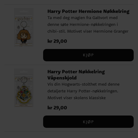
Harry Potter Hermione Nøkkelring
Ta med deg magien fra Galtvort med
denne søte Hermione-nøkkelringen i
chibi-stil. Motivet viser Hermione Granger
i skoleuniformen sin, en perfekt detalj på
Pris
kr 29,00
:
kr 29,00
nøkkelknippet eller sekken. En morsom
liten gave til alle Harry Potter-fans som
KJØP
liker figurene i søtt design. ✔️ Laget av
slitesterk gummi ✔️ Chibi-design med
Harry Potter Nøkkelring
Hermione Granger ✔️ Offisielt lisensiert
Våpenskjold
Harry Potter-produkt
Vis din Hogwarts-stolthet med denne
detaljerte Harry Potter-nøkkelringen.
Motivet viser skolens klassiske
våpenskjold med de fire husene. Et must
Pris
kr 29,00
:
kr 29,00
for enhver ekte Harry Potter-fan og perfekt
til nøkler eller veske. ✔️ Laget av slitesterk
KJØP
gummi ✔️ Motiv med Hogwarts
våpenskjold ✔️ Offisielt lisensiert produkt