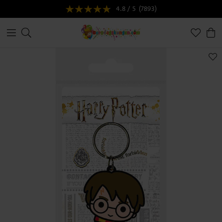
4.8 / 5
(7893)