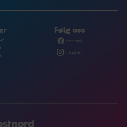
er
Følg oss
com
Facebook
m
Instagram
fi