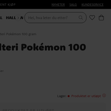
PENT KJØP
NYHETER
SALG
KUNDESERVICE
L
HALLOWEEN
dteri Pokémon 100 gram
odteri Pokémon 100
ser
Lager
:
Produktet er utløpt
PRODUKTET ER UTLØPT