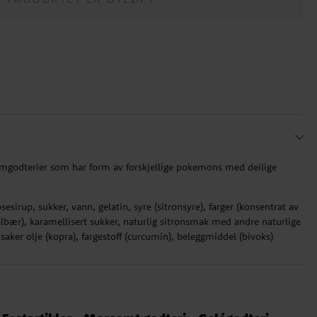
godterier som har form av forskjellige pokemons med deilige
esirup, sukker, vann, gelatin, syre (sitronsyre), farger (konsentrat av
 solbær), karamellisert sukker, naturlig sitronsmak med andre naturlige
aker olje (kopra), fargestoff (curcumin), beleggmiddel (bivoks)