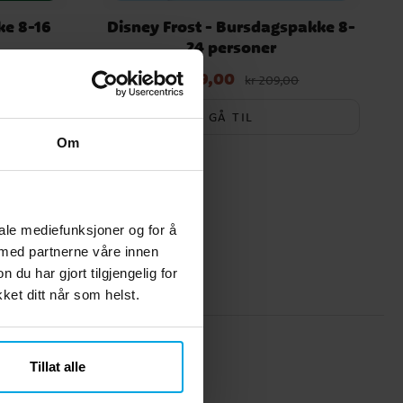
ke 8-16
Disney Frost - Bursdagspakke 8-
24 personer
kr 199,00
Nåværende pris
:
kr 199,00
Opprinnelig
kr 209,00
pris
:
kr 209,00
GÅ TIL
Om
iale mediefunksjoner og for å
 med partnerne våre innen
u har gjort tilgjengelig for
et ditt når som helst.
Tillat alle