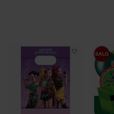
av nøtter. Næringsinnhold per 100 g: Energi 2301 kJ
550 kcal, fett 32,3 g (hvorav mettet fett 19,4 g),
karbohydrater 58 g (hvorav sukkerarter 57,5 g), prot
5,7 g, salt 0,20 g.