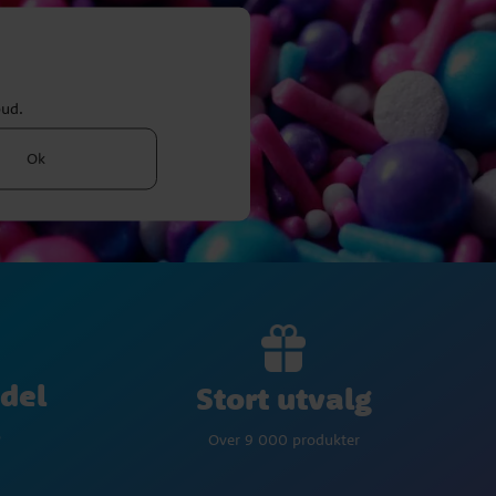
bud.
Ok
del
Stort utvalg
p
Over 9 000 produkter