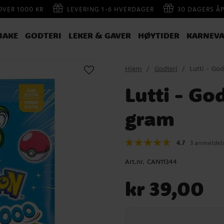
 OVER 1000 KR
LEVERING 1-6 HVERDAGER
30 DAGERS Å
BAKE
GODTERI
LEKER & GAVER
HØYTIDER
KARNEVA
Hjem
Godteri
Lutti - Go
Lutti - G
gram
4.7
3 anmeldel
Art.nr.
CAN11344
Pris
:
kr 39,00
kr 39,00