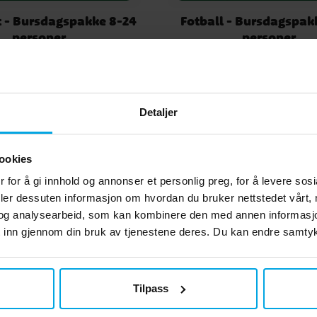
 - Bursdagspakke 8-24
Fotball - Bursdagspak
personer
personer
 199,00
kr 189,00
 pris
:
kr 199,00
Opprinnelig
Pris
:
kr 189,00
kr 209,00
pris
:
kr 209,00
GÅ TIL
GÅ TIL
Detaljer
ookies
 for å gi innhold og annonser et personlig preg, for å levere sos
deler dessuten informasjon om hvordan du bruker nettstedet vårt,
og analysearbeid, som kan kombinere den med annen informasjon d
 inn gjennom din bruk av tjenestene deres. Du kan endre samtykk
Tilpass