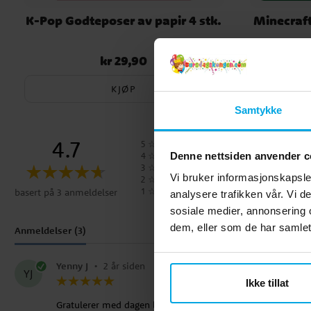
K-Pop Godteposer av papir 4 stk.
Minecraft
kr 29,90
kr
Pris
:
kr 29,90
Nåværende
KJØP
Samtykke
4.7
5
☆
4
☆
Denne nettsiden anvender c
3
☆
Vi bruker informasjonskapsler
2
☆
1
☆
basert på 3 anmeldelser
analysere trafikken vår. Vi 
sosiale medier, annonsering 
dem, eller som de har samlet
Anmeldelser (3)
Yenny J
•
2 år siden
YJ
Ikke tillat
Gratulerer med dagen barn!