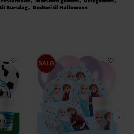
Festartikler
Morsomt godteri
Gelégodteri
til Bursdag
Godteri til Halloween