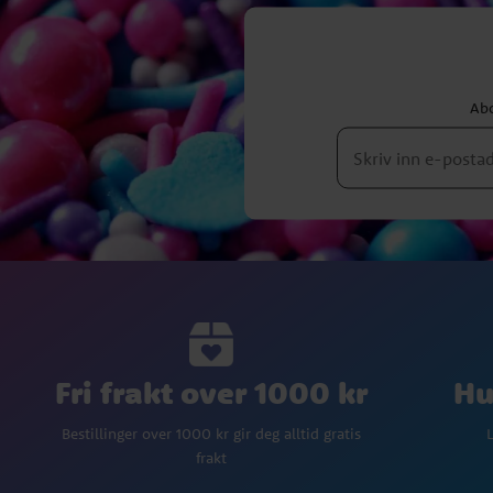
Abo
Fri frakt over 1000 kr
Hu
Bestillinger over 1000 kr gir deg alltid gratis
L
frakt