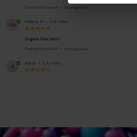
Oversatt fra svensk
•
Vis originalen
Helena H
•
3 år siden
HH
Ungene likte dem!
Oversatt fra svensk
•
Vis originalen
Amez
•
3 år siden
A