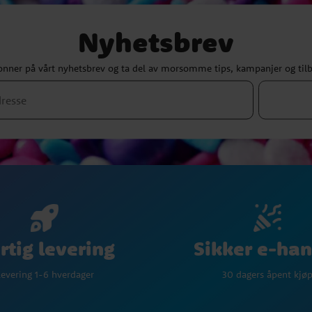
Nyhetsbrev
nner på vårt nyhetsbrev og ta del av morsomme tips, kampanjer og til
Sikker e-han
rtig levering
30 dagers åpent kjø
evering 1-6 hverdager