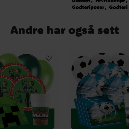
Godteri
Festtilbehør
 /
Godteriposer
Godteri 
ein
Andre har også sett