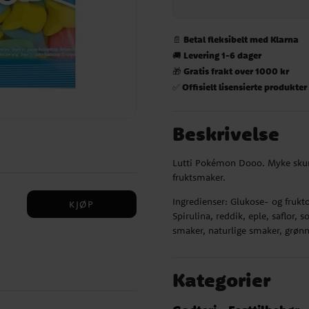
Betal fleksibelt med Klarna
📄
Levering 1-6 dager
🚚
Gratis frakt over 1000 kr
🎁
Offisielt lisensierte produkter
✅
Beskrivelse
Lutti Pokémon Dooo. Myke skum
fruktsmaker.
Ingredienser: Glukose- og fruktos
KJØP
Spirulina, reddik, eple, saflor,
smaker, naturlige smaker, grønns
Kategorier
por