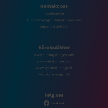
Kontakt oss
Kundeservice
kundeservice@bursdagskongen.com
Org.nr. 915 249 264
Våre butikker
www.bursdagskongen.com
www.kalaskungen.com
www.synttarikuningas.fi
www.kalaskongen.dk
Følg oss
Facebook