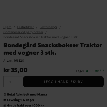
Hjem
Festartikler
Festtilbehør
Godteposer og partybokser
Bondegård Snacksbokser Traktor med vogner 3 stk.
Bondegård Snacksbokser Traktor
med vogner 3 stk.
Art.nr.
168820
Pris
:
kr 35,00
kr 35,00
Lager
:
30 stk
LEGG I HANDLEKURV
Betal fleksibelt med Klarna
📄
Levering 1-6 dager
🚚
Gratis frakt over 1000 kr
🎁