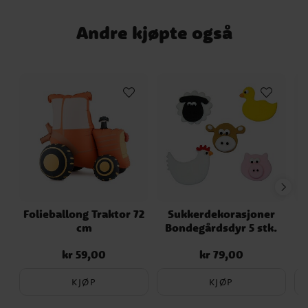
Andre kjøpte også
Folieballong Traktor 72
Sukkerdekorasjoner
cm
Bondegårdsdyr 5 stk.
kr 59,00
kr 79,00
Pris
:
kr 59,00
Pris
:
kr 79,00
KJØP
KJØP