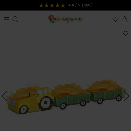
4.8 / 5
(7895)