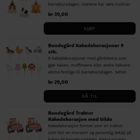
barnebursdagen. Hattene har søte motiver
gavebordet.
som sau, and, gris, hest, ku og høne, noe
Pris
kr 39,00
:
kr 39,00
som passer perfekt til en bursdag med
gårdstema. Festhattene er cirka 16 cm
KJØP
høye og holdes på plass med strikkbånd.
De blir en morsom detalj både ved
Bondegård Kakedekorasjoner 9
borddekkingen og under selve bursdagen.
stk.
9 kakedekorasjoner med gårdstema som
gjør kaken, muffinsene eller andre bakverk
ekstra festlige til barnebursdagen. Settet
inneholder flere søte motiver som hest,
Pris
kr 29,00
:
kr 29,00
høne, ku, traktor, sau, gris, tre, låve og
gås, noe som passer perfekt til en bursdag
GÅ TIL
med gårdstema. Dekorasjonene er laget av
papir og tre og er omtrent 11 cm høye. De
Bondegård Traktor
er en leken og dekorativ detalj som raskt
Kakedekorasjon med bilde
gir bakverkene et ekstra fint preg.
Kakedekorasjon formet som en traktor
som blir en morsom og personlig detalj på
kaken til barnebursdagen. Dekorasjonen