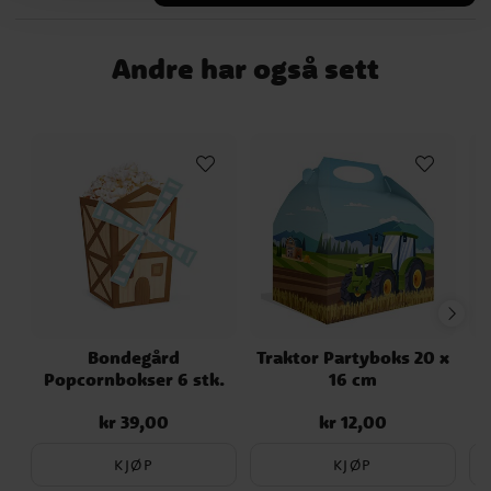
bursdagsselskap med bondegårdstema og
er fine å servere kake, snacks og andre
Andre har også sett
godsaker på. Tallerkenene er 20 x 20 cm
store.
Bondegård
Traktor Partyboks 20 x
Popcornbokser 6 stk.
16 cm
kr 39,00
kr 12,00
Pris
:
kr 39,00
Pris
:
kr 12,00
KJØP
KJØP