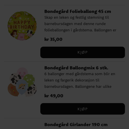
Bondegård Folieballong 45 cm
Skap en leken og festlig stemning til
barnebursdagen med denne runde
folieballongen i gårdstema. Ballongen er
prydet med hest, gris og ku sammen med
Pris
kr 35,00
:
kr 35,00
blomster og teksten Happy Birthday, noe
som gjør den til en fin dekorasjon for en
KJØP
bursdag med gårdstema. Ballongen er 45
cm og kan fylles med luft eller helium.
Bondegård Ballongmix 6 stk.
Den har selvlukkende ventil og sugerør
6 ballonger med gårdstema som blir en
medfølger, noe som gjør den enkel å blåse
leken og fargerik dekorasjon til
opp og bruke som en dekorativ detalj på
barnebursdagen. Ballongene har ulike
bursdagen.
motiver som ku, gris, høne, blomster og
Pris
kr 49,00
:
kr 49,00
bonde, noe som passer perfekt for å skape
en festlig stemning til en bursdag med
KJØP
gårdstema. Ballongene er cirka 30 cm
store når de er blåst opp og kan fylles med
Bondegård Girlander 190 cm
luft eller helium.