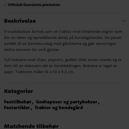
Offisielt lisensierte produkter
✅
Beskrivelse
3 snacksbokser formet som en traktor med tilhørende vogner som
blir en leken og iøynefallende detalj på bursdagsbordet. De passer
perfekt til en barnebursdag med gårdstema og gjør serveringen
ekstra morsom for små gjester.
Fyll boksene med chips, popcorn, godteri eller annen snacks og la
dem bli en dekorativ del av borddekkingen. Boksene er laget av
papir. Traktoren måler 16 x 10 x 4,5 cm.
Kategorier
Festtilbehør
Godteposer og partybokser
Festartikler
Traktor og bondegård
Matchende tilbehør