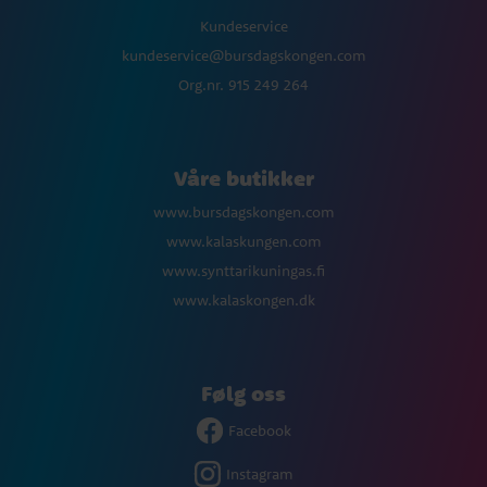
Kundeservice
kundeservice@bursdagskongen.com
Org.nr. 915 249 264
Våre butikker
www.bursdagskongen.com
www.kalaskungen.com
www.synttarikuningas.fi
www.kalaskongen.dk
Følg oss
Facebook
Instagram