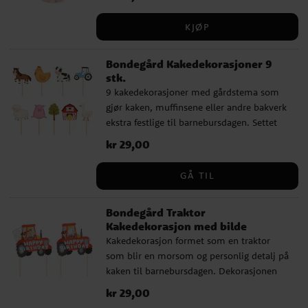
som passer perfekt til en bursdag med
gårdstema. Festhattene er cirka 16 cm
KJØP
høye og holdes på plass med strikkbånd.
De blir en morsom detalj både ved
Bondegård Kakedekorasjoner 9
borddekkingen og under selve bursdagen.
stk.
9 kakedekorasjoner med gårdstema som
gjør kaken, muffinsene eller andre bakverk
ekstra festlige til barnebursdagen. Settet
inneholder flere søte motiver som hest,
Pris
kr 29,00
:
kr 29,00
høne, ku, traktor, sau, gris, tre, låve og
gås, noe som passer perfekt til en bursdag
GÅ TIL
med gårdstema. Dekorasjonene er laget av
papir og tre og er omtrent 11 cm høye. De
Bondegård Traktor
er en leken og dekorativ detalj som raskt
Kakedekorasjon med bilde
gir bakverkene et ekstra fint preg.
Kakedekorasjon formet som en traktor
som blir en morsom og personlig detalj på
kaken til barnebursdagen. Dekorasjonen
har teksten Happy Birthday og en smart
Pris
kr 29,00
:
kr 29,00
åpning der du kan sette inn et eget bilde,