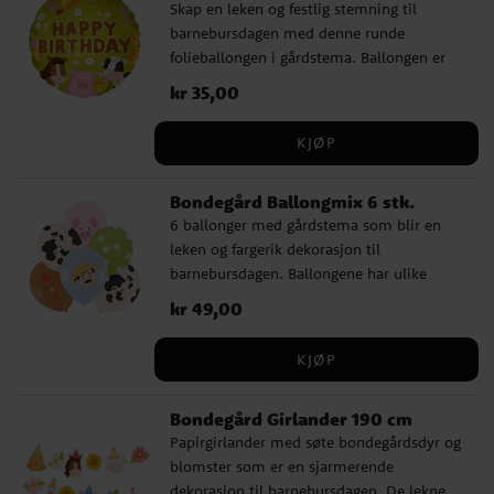
Skap en leken og festlig stemning til
barnebursdagen med denne runde
folieballongen i gårdstema. Ballongen er
prydet med hest, gris og ku sammen med
Pris
kr 35,00
:
kr 35,00
blomster og teksten Happy Birthday, noe
som gjør den til en fin dekorasjon for en
KJØP
bursdag med gårdstema. Ballongen er 45
cm og kan fylles med luft eller helium.
Bondegård Ballongmix 6 stk.
Den har selvlukkende ventil og sugerør
6 ballonger med gårdstema som blir en
medfølger, noe som gjør den enkel å blåse
leken og fargerik dekorasjon til
opp og bruke som en dekorativ detalj på
barnebursdagen. Ballongene har ulike
bursdagen.
motiver som ku, gris, høne, blomster og
Pris
kr 49,00
:
kr 49,00
bonde, noe som passer perfekt for å skape
en festlig stemning til en bursdag med
KJØP
gårdstema. Ballongene er cirka 30 cm
store når de er blåst opp og kan fylles med
Bondegård Girlander 190 cm
luft eller helium.
Papirgirlander med søte bondegårdsdyr og
blomster som er en sjarmerende
dekorasjon til barnebursdagen. De lekne