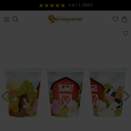
4.8 / 5
(7897)