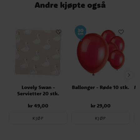
Andre kjøpte også
Lovely Swan -
Ballonger - Røde 10 stk.
Mi
Servietter 20 stk.
kr 49,00
kr 29,00
Pris
:
kr 49,00
Pris
:
kr 29,00
KJØP
KJØP