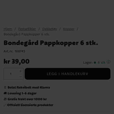
Hjem
Festartikler
Dekketøy
Kopper
Bondegård Pappkopper 6 stk.
Bondegård Pappkopper 6 stk.
Art.nr.
168745
Pris
:
kr 39,00
kr 39,00
Lager
:
6 stk
LEGG I HANDLEKURV
Betal fleksibelt med Klarna
📄
Levering 1-6 dager
🚚
Gratis frakt over 1000 kr
🎁
Offisielt lisensierte produkter
✅