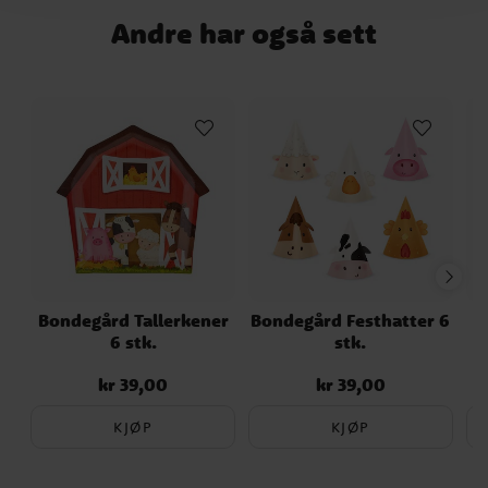
er fine å servere kake, snacks og andre
Andre har også sett
godsaker på. Tallerkenene er 20 x 20 cm
store.
Bondegård Tallerkener
Bondegård Festhatter 6
6 stk.
stk.
kr 39,00
kr 39,00
Pris
:
kr 39,00
Pris
:
kr 39,00
KJØP
KJØP