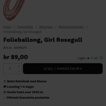
Hjem
Festartikler
Ballonger
Bokstavballonger
Folieballong, Girl Rosegull
Folieballong, Girl Rosegull
Art.nr.
A3916211
Pris
:
kr 89,00
kr 89,00
Lager
:
4 stk
LEGG I HANDLEKURV
Betal fleksibelt med Klarna
📄
Levering 1-6 dager
🚚
Gratis frakt over 1000 kr
🎁
Offisielt lisensierte produkter
✅