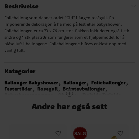
Beskrivelse
Folieballong som danner ordet "Girl" i fargen roségull. En
imponerende dekorasjon å ha med på fest eller babyshower..
Folieballongen er ca 73 x 76 cm stor. Pakken inkluderer også 1 stk
snøre og 1 stk plastrør som fungerer som et hjelpemiddel for å
blåse luft i ballongene. Folieballongene blåses enklest opp med
vanlig luft.
Kategorier
Ballonger Babyshower
Ballonger
Folieballonger
Festartikler
Rosegull
Bokstavballonger
Babyshower temaer
Oh Baby
Twinkle Twinkle
Twinkle Little Star Rosa
Babyshower
Andre har også sett
Pink Heart Babyshower
Gender Reveal Party
Baby Girl
Dekorasjoner Babyshower
Fargetemaer