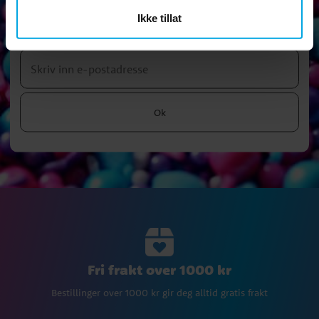
Nyhetsbrev
Ikke tillat
Abonner på vårt nyhetsbrev og ta del av morsomme tips,
kampanjer og tilbud.
Ok
Fri frakt over 1000 kr
Bestillinger over 1000 kr gir deg alltid gratis frakt