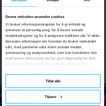
Denne nettsiden anvender cookies
Vi bruker informasjonskapsler for å gi innhold og
annonser et personlig preg, for å levere sosiale
Ballonger - Røde 10 stk.
Folieballong Gris med
B
mediefunksjoner og for å analysere trafikken vår. Vi deler
vinger 72 cm
dessuten informasjon om hvordan du bruker nettstedet
vårt, med partnerne våre innen sosiale medier,
kr 29,00
kr 59,00
Pris
:
kr 29,00
Pris
:
kr 59,00
annonsering og analysearbeid, som kan kombinere den
KJØP
KJØP
med annen informasjon du har gjort tilgjengelig for dem,
eller som de har samlet inn gjennom din bruk av
tjenestene deres. Du kan endre samtykket ditt når som
helst.
Tillat alle
Tilpass