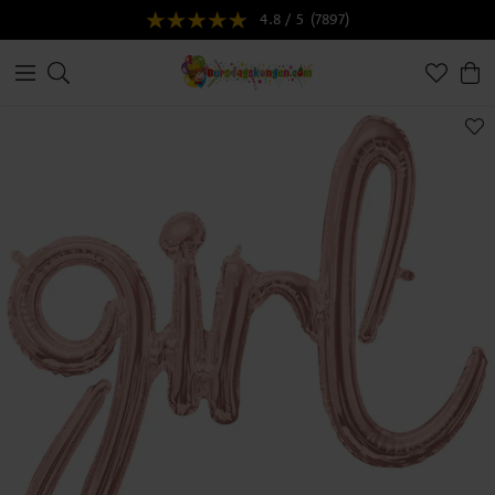
4.8 / 5
(7897)