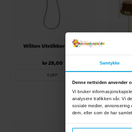
Wilton Utstikker - Sopp
Skogsve
kr 29,00
Pris
:
kr 29,00
Samtykke
KJØP
Denne nettsiden anvender c
Vi bruker informasjonskapsler
analysere trafikken vår. Vi 
sosiale medier, annonsering 
dem, eller som de har samlet