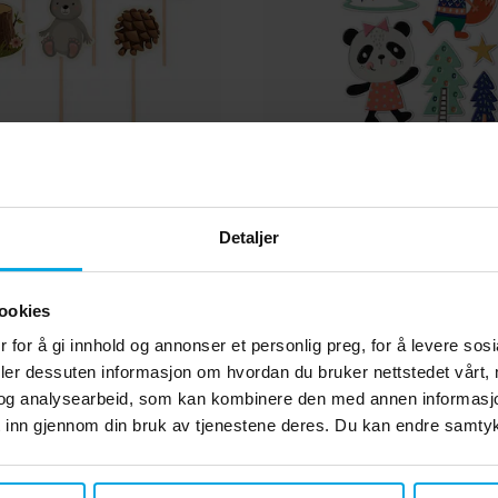
nner - Cake Toppers 9
Skogsdyr veggklistre
stk.
kr 29,00
kr 59,00
Pris
:
kr 29,00
Nåværende pris
:
kr 59,00
Oppri
Detaljer
kr 89,00
kr 89,00
KJØP
KJØP
ookies
 for å gi innhold og annonser et personlig preg, for å levere sos
Andre kjøpte også
deler dessuten informasjon om hvordan du bruker nettstedet vårt,
og analysearbeid, som kan kombinere den med annen informasjon d
 inn gjennom din bruk av tjenestene deres. Du kan endre samtykk