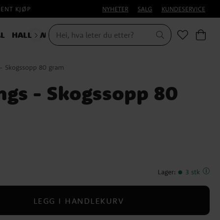
PENT KJØP
NYHETER
SALG
KUNDESERVICE
L
HALLOWEEN
- Skogssopp 80 gram
gs - Skogssopp 80
Lager
:
3 stk
LEGG I HANDLEKURV