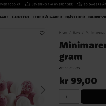
 OVER 1000 KR
LEVERING 1-6 HVERDAGER
30 DAGERS Å
BAKE
GODTERI
LEKER & GAVER
HØYTIDER
KARNEVA
Hjem
Bake
Minimarengs 
Minimaren
gram
Art.nr.
210059
Pris
:
kr 99,00
kr 99,00