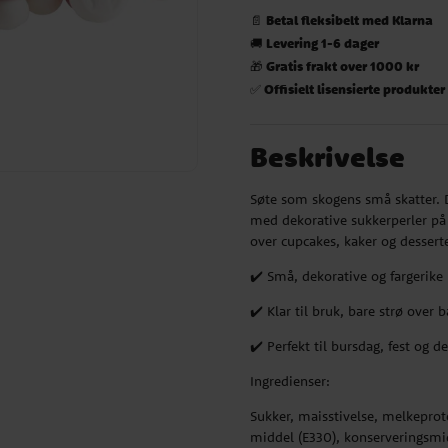
Betal fleksibelt med Klarna
📄
Levering 1-6 dager
🚚
Gratis frakt over 1000 kr
🎁
Offisielt lisensierte produkter
✅
Beskrivelse
Søte som skogens små skatter. 
med dekorative sukkerperler på 
over cupcakes, kaker og desserte
✔️ Små, dekorative og fargerike
✔️ Klar til bruk, bare strø over 
✔️ Perfekt til bursdag, fest og d
Ingredienser:
Sukker, maisstivelse, melkeprote
middel (E330), konserveringsmi