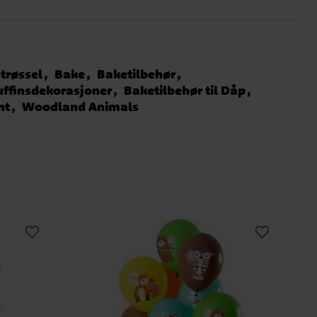
trøssel
Bake
Baketilbehør
ffinsdekorasjoner
Baketilbehør til Dåp
nt
Woodland Animals