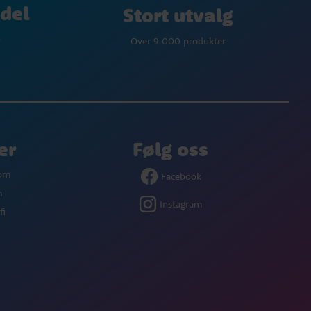
del
Stort utvalg
p
Over 9 000 produkter
er
Følg oss
com
Facebook
m
Instagram
fi