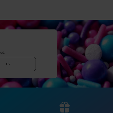
bud.
Ok