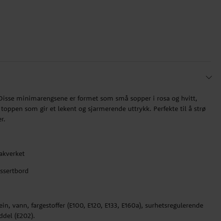
Disse minimarengsene er formet som små sopper i rosa og hvitt,
toppen som gir et lekent og sjarmerende uttrykk. Perfekte til å strø
r.
bakverket
essertbord
in, vann, fargestoffer (E100, E120, E133, E160a), surhetsregulerende
ddel (E202).