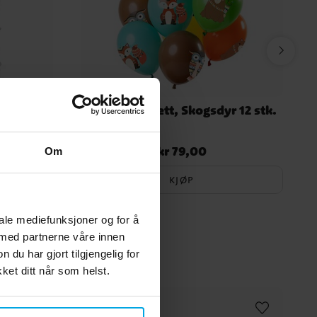
merker
Ballongbukett, Skogsdyr 12 stk.
kr 79,00
nnelig pris
:
Pris
:
kr 79,00
Om
KJØP
iale mediefunksjoner og for å
 med partnerne våre innen
u har gjort tilgjengelig for
et ditt når som helst.