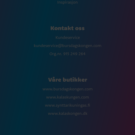
Inspirasjon
Kontakt oss
Kundeservice
kundeservice@bursdagskongen.com
Org.nr. 915 249 264
Våre butikker
www.bursdagskongen.com
www.kalaskungen.com
www.synttarikuningas.fi
www.kalaskongen.dk