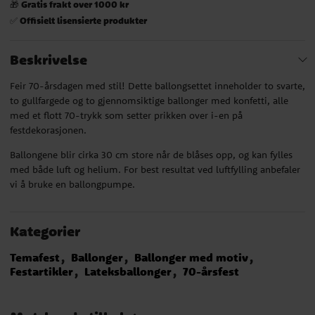
Gratis frakt over 1000 kr
🎁
Offisielt lisensierte produkter
✅
Beskrivelse
Feir 70-årsdagen med stil! Dette ballongsettet inneholder to svarte,
to gullfargede og to gjennomsiktige ballonger med konfetti, alle
med et flott 70-trykk som setter prikken over i-en på
festdekorasjonen.
Ballongene blir cirka 30 cm store når de blåses opp, og kan fylles
med både luft og helium. For best resultat ved luftfylling anbefaler
vi å bruke en ballongpumpe.
Kategorier
Temafest
Ballonger
Ballonger med motiv
Festartikler
Lateksballonger
70-årsfest