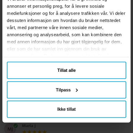
annonser et personlig preg, for å levere sosiale
mediefunksjoner og for å analysere trafikken vår. Vi deler
dessuten informasjon om hvordan du bruker nettstedet
Bondegård -
LOL Surprise -
vårt, med partnerne våre innen sosiale medier,
Flaggirlander 200 cm
Bursdagspakke 8-24
personer
annonsering og analysearbeid, som kan kombinere den
kr 69,00
kr 199,00
Pris
:
kr 69,00
Pris
:
kr 199,00
med annen informasjon du har gjort tilgjengelig for dem,
eller som de har samlet inn gjennom din bruk av
KJØP
GÅ TIL
tjenestene deres. Du kan endre samtykket ditt når som
helst.
Tillat alle
5.0
5
☆
4
☆
3
☆
2
☆
Tilpass
1
☆
1 anmeldelse
Ikke tillat
Anmeldelser (1)
Maria J
MJ