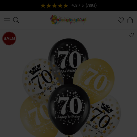
4.8 / 5
(7893)