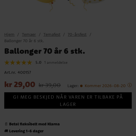
Hjem
Temaer
Temafest
70-årsfest
Ballonger 70 år 6 stk.
Ballonger 70 år 6 stk.
5.0
1 anmeldelse
Art.nr.
400157
Nåværende pris
:
kr 29,00
Opprinnelig pris
:
kr 39,00
kr 29,00
kr 39,00
Lager
:
Kommer 2026-08-20
GI MEG BESKJED NÅR VAREN ER TILBAKE PÅ
LAGER
Betal fleksibelt med Klarna
📄
Levering 1-6 dager
🚚