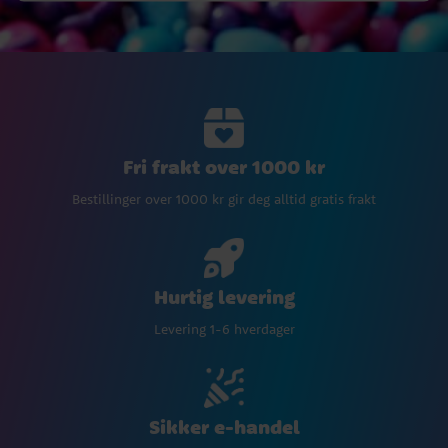
Fri frakt over 1000 kr
Bestillinger over 1000 kr gir deg alltid gratis frakt
Hurtig levering
Levering 1-6 hverdager
Sikker e-handel