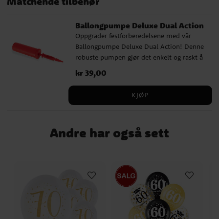
Matchende tilbehør
Ballongpumpe Deluxe Dual Action
Oppgrader festforberedelsene med vår
Ballongpumpe Deluxe Dual Action! Denne
robuste pumpen gjør det enkelt og raskt å
blåse opp mange ballonger, og den
Pris
kr 39,00
:
kr 39,00
kommer i ulike farger som selges usortert.
Uansett om det er barnebursdag,
KJØP
babyshower eller andre spesielle
anledninger, er vår ballongpumpe det
perfekte valget.
Andre har også sett