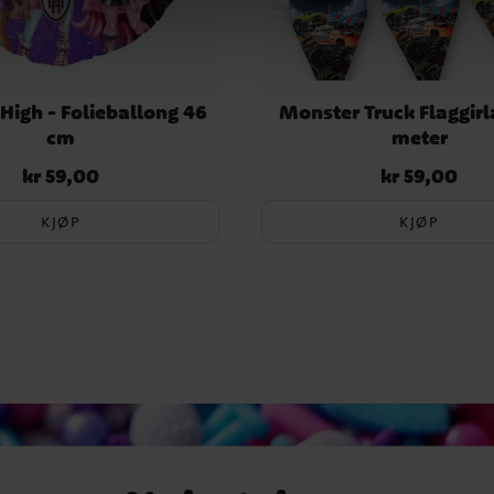
High - Folieballong 46
Monster Truck Flaggirl
cm
meter
kr 59,00
kr 59,00
Pris
:
kr 59,00
Pris
:
kr 59,00
KJØP
KJØP