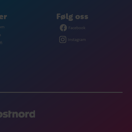
er
Følg oss
com
Facebook
m
Instagram
fi