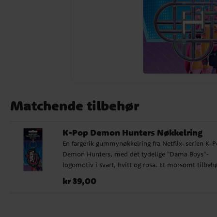
Matchende tilbehør
K-Pop Demon Hunters Nøkkelring
En fargerik gummynøkkelring fra Netflix-serien K-
Demon Hunters, med det tydelige "Dama Boys"-
logomotiv i svart, hvitt og rosa. Et morsomt tilbeh
for den store fansen. ✔️ Laget av slitesterkt gummi 
Pris
:
kr 39,00
kr 39,00
Offisielt lisensiert produkt