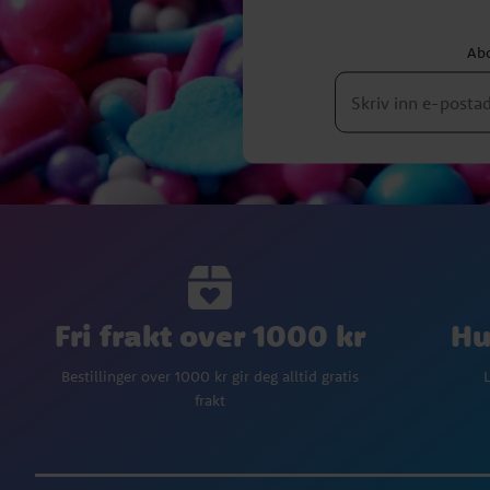
Abo
Fri frakt over 1000 kr
Hu
Bestillinger over 1000 kr gir deg alltid gratis
L
frakt