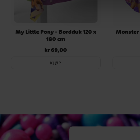
My Little Pony - Bordduk 120 x
Monster 
180 cm
kr 69,00
Pris
:
kr 69,00
KJØP