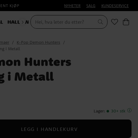
PENT KJØP
NYHETER
SALG
KUNDESERVICE
L
HALLOWEEN
emaer
K-Pop Demon Hunters
g i Metall
mon Hunters
 i Metall
Lager
:
30+ stk
LEGG I HANDLEKURV