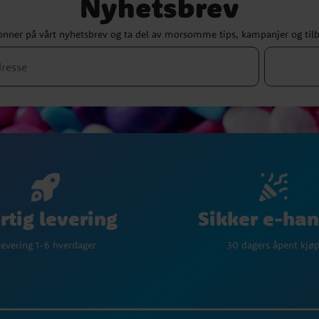
Nyhetsbrev
nner på vårt nyhetsbrev og ta del av morsomme tips, kampanjer og til
Sikker e-han
rtig levering
30 dagers åpent kjø
evering 1-6 hverdager