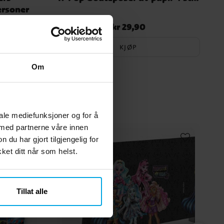
ersoner
kr 29,90
prinnelig
Pris
:
kr 29,90
0
KJØP
Om
iale mediefunksjoner og for å
 med partnerne våre innen
u har gjort tilgjengelig for
et ditt når som helst.
Tillat alle