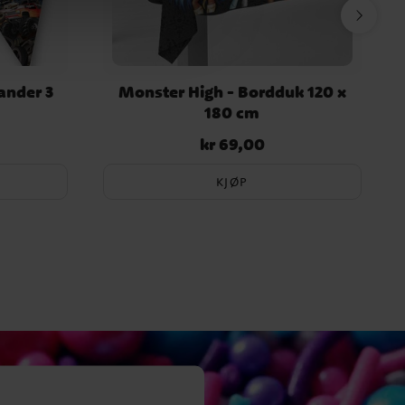
ander 3
Monster High - Bordduk 120 x
180 cm
kr 69,00
Pris
:
kr 69,00
KJØP