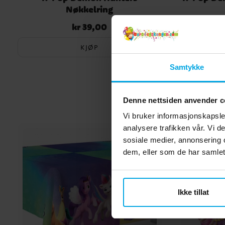
Nøkkelring
kr 39,00
Pris
:
kr 39,00
KJØP
Samtykke
Denne nettsiden anvender c
Vi bruker informasjonskapsler
analysere trafikken vår. Vi 
sosiale medier, annonsering 
dem, eller som de har samlet
Ikke tillat