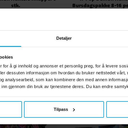
stk.
Bursdagspakke 8-16 p
kr 45,00
kr 199,00
Pris
:
kr 45,00
Nåværende pris
:
kr 199,00
Op
kr 219,0
pris
:
kr 219,00
KJØP
GÅ TIL
Detaljer
Andre kjøpte også
ookies
 for å gi innhold og annonser et personlig preg, for å levere sos
deler dessuten informasjon om hvordan du bruker nettstedet vårt,
og analysearbeid, som kan kombinere den med annen informasjon d
 inn gjennom din bruk av tjenestene deres. Du kan endre samtykk
Tilpass