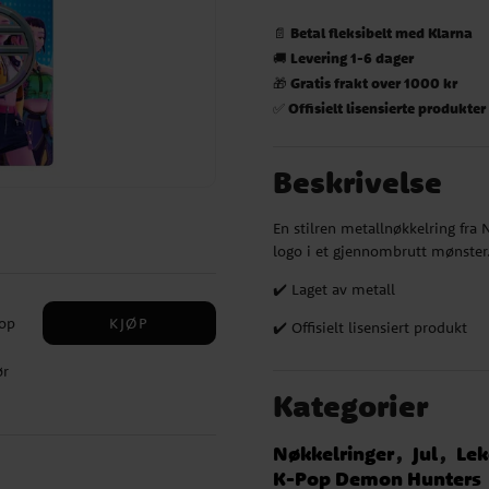
Betal fleksibelt med Klarna
📄
Levering 1-6 dager
🚚
Gratis frakt over 1000 kr
🎁
Offisielt lisensierte produkter
✅
Beskrivelse
En stilren metallnøkkelring fra
logo i et gjennombrutt mønster
✔️ Laget av metall
KJØP
Pop
✔️ Offisielt lisensiert produkt
ør
✔️
Kategorier
Nøkkelringer
Jul
Lek
K-Pop Demon Hunters