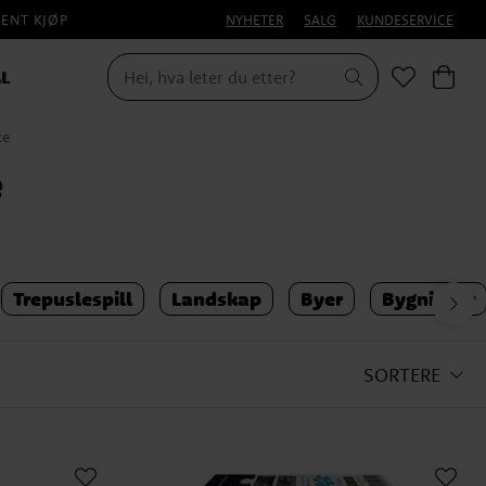
PENT KJØP
NYHETER
SALG
KUNDESERVICE
L
te
e
Trepuslespill
Landskap
Byer
Bygninger
SORTERE