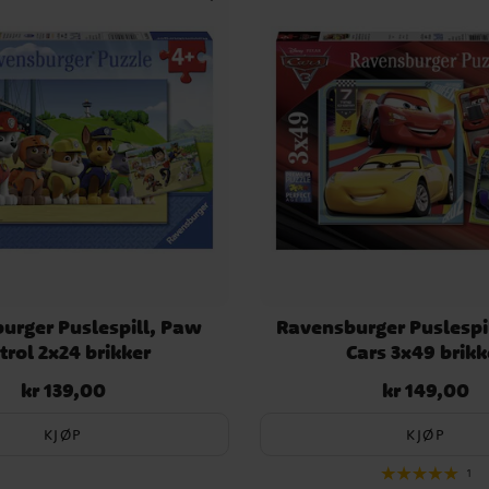
urger Puslespill, Paw
Ravensburger Puslespil
trol 2x24 brikker
Cars 3x49 brikk
kr 139,00
kr 149,00
Pris
:
kr 139,00
Pris
:
kr 149,00
KJØP
KJØP
1