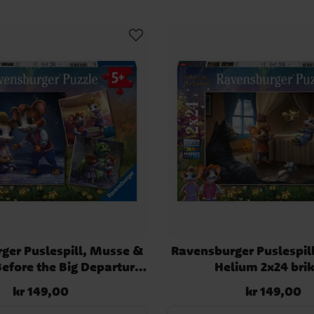
ger Puslespill, Musse &
Ravensburger Puslespil
Before the Big Departure
Helium 2x24 bri
3x49 brikker
kr 149,00
kr 149,00
Pris
:
kr 149,00
Pris
:
kr 149,00