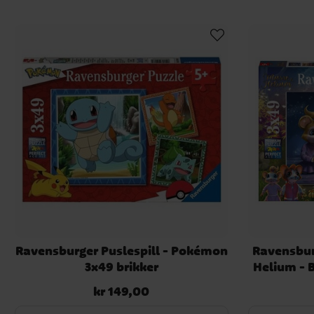
Ravensburger Puslespill - Pokémon
Ravensbur
3x49 brikker
Helium - 
kr 149,00
Pris
:
kr 149,00