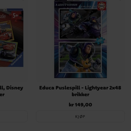
l, Disney
Educa Puslespill - Lightyear 2x48
er
brikker
kr 149,00
Pris
:
kr 149,00
KJØP