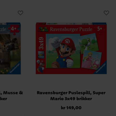
l, Musse &
Ravensburger Puslespill, Super
kker
Mario 3x49 brikker
kr 149,00
Pris
:
kr 149,00