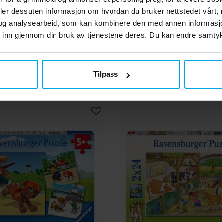
ger Puslespill, Fireman
Ravensburger Puslesp
deler dessuten informasjon om hvordan du bruker nettstedet vårt,
l in Danger x49 brikker
Patrol - Fury Heroes 3x
og analysearbeid, som kan kombinere den med annen informasjon d
 inn gjennom din bruk av tjenestene deres. Du kan endre samtykk
kr 149,00
kr 139,00
Pris
:
kr 149,00
Nåværende pris
:
kr 139,00
Opp
kr 149
kr 149,00
KJØP
KJØP
Tilpass