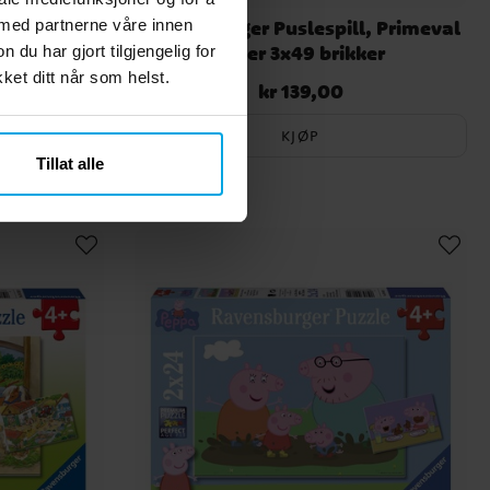
ill, Paw
Ravensburger Puslespill, Primeval
 med partnerne våre innen
49 brikker
Ruler 3x49 brikker
u har gjort tilgjengelig for
et ditt når som helst.
kr 139,00
rinnelig pris
:
Pris
:
kr 139,00
,00
KJØP
Tillat alle