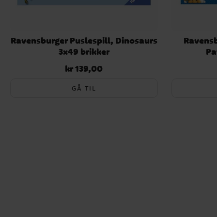
Ravensburger Puslespill, Dinosaurs
Ravensb
3x49 brikker
Pa
kr 139,00
Pris
:
kr 139,00
GÅ TIL