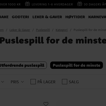
 OVER 1000 KR
LEVERING 1-6 HVERDAGER
30 DAGERS Å
BAKE
GODTERI
LEKER & GAVER
HØYTIDER
KARNEVA
em
Leker & Gaver
Puslespill
Kategori
Puslespill for de mins
Puslespill for de minst
Utfordrende puslespill
Puslespill for de minste
PRIS
PÅ LAGER
SALG