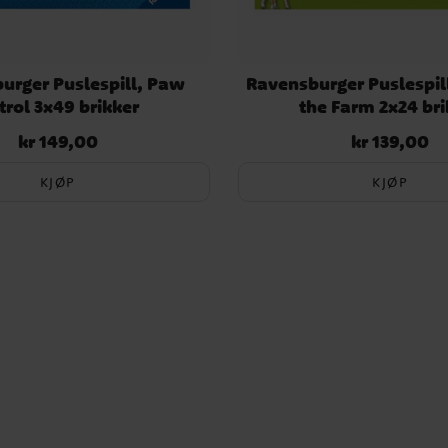
urger Puslespill, Paw
Ravensburger Puslespill
trol 3x49 brikker
the Farm 2x24 bri
kr 149,00
kr 139,00
Pris
:
kr 149,00
Pris
:
kr 139,00
KJØP
KJØP