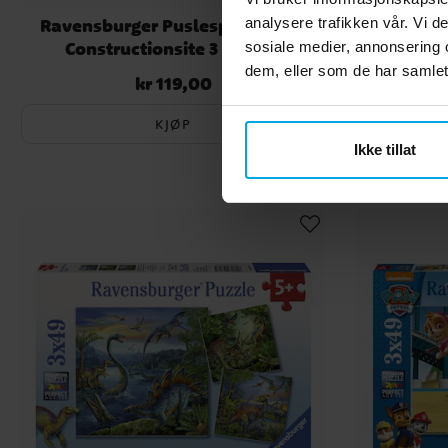
Ravensburger Puslespill, At the
Ravensbur
analysere trafikken vår. Vi 
Constructionsite 3 brikker
Sam - Cal
sosiale medier, annonsering 
dem, eller som de har samlet
kr 119,00
Pris
:
kr 119,00
KJØP
Ikke tillat