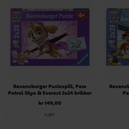
Ravensburger Puslespill, Paw
Ravensb
Patrol Skye & Everest 2x24 brikker
Pa
kr 149,00
Pris
:
kr 149,00
KJØP