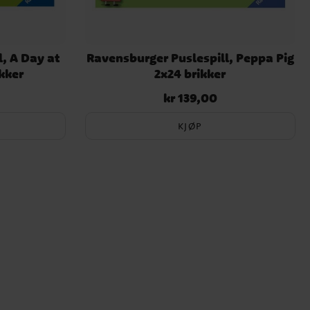
, A Day at
Ravensburger Puslespill, Peppa Pig
kker
2x24 brikker
kr 139,00
Pris
:
kr 139,00
KJØP