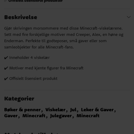
Offisielt lisensierte produkter
✅
Beskrivelse
Gjør skrivingen morsommere med disse Minecraft-viskelærene.
Sett med fire forskjellige motiver med Creeper, Alex, en høne og
Enderman. Perfekte til godteposer, små gaver eller som
samleobjekter for alle Minecraft-fans.
✔️ Inneholder 4 viskelær
✔️ Motiver med kjente figurer fra Minecraft
✔️ Offisielt lisensiert produkt
Kategorier
Bøker & penner
Viskelær
Jul
Leker & Gaver
Gaver
Minecraft
Julegaver
Minecraft