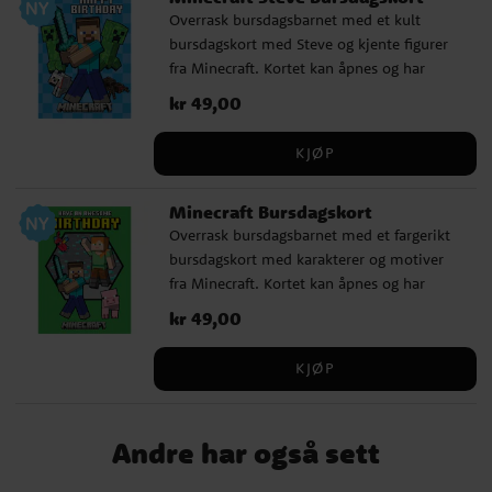
Overrask bursdagsbarnet med et kult
A5-format med ca. 200 linjerte sider ✔️
bursdagskort med Steve og kjente figurer
Fargerikt design med Minecraft-figurer og
fra Minecraft. Kortet kan åpnes og har
TNT-motiv ✔️ Offisielt lisensiert produkt
plass til en personlig hilsen på innsiden.
Pris
kr 49,00
:
kr 49,00
En hvit konvolutt følger med. ✓ Kan åpnes
for en personlig hilsen ✓ Hvit konvolutt
KJØP
følger med ✓ Størrelse: 17 x 12 cm
Minecraft Bursdagskort
Overrask bursdagsbarnet med et fargerikt
bursdagskort med karakterer og motiver
fra Minecraft. Kortet kan åpnes og har
plass til en personlig hilsen på innsiden.
Pris
kr 49,00
:
kr 49,00
En hvit konvolutt følger med. ✓ Kan åpnes
for en personlig hilsen ✓ Hvit konvolutt
KJØP
følger med ✓ Størrelse: 17 x 12 cm
Andre har også sett