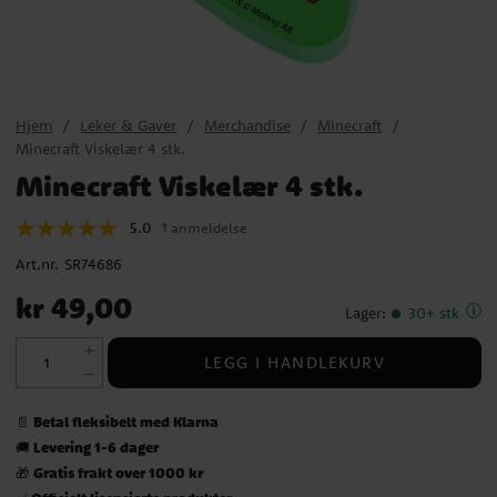
Hjem
Leker & Gaver
Merchandise
Minecraft
Minecraft Viskelær 4 stk.
Minecraft Viskelær 4 stk.
5.0
1 anmeldelse
Art.nr.
SR74686
Pris
:
kr 49,00
kr 49,00
Lager
:
30+ stk
LEGG I HANDLEKURV
Betal fleksibelt med Klarna
📄
Levering 1-6 dager
🚚
Gratis frakt over 1000 kr
🎁