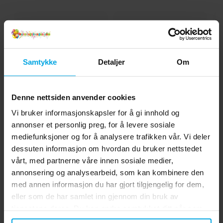
Samtykke
Detaljer
Om
Denne nettsiden anvender cookies
Minecraft Creeper Basic
Minecraft -
M
Vi bruker informasjonskapsler for å gi innhold og
Kostyme 7-8 år
Flaggirlander 230 cm
annonser et personlig preg, for å levere sosiale
mediefunksjoner og for å analysere trafikken vår. Vi deler
kr 249,00
kr 69,00
Pris
:
kr 249,00
Pris
:
kr 69,00
dessuten informasjon om hvordan du bruker nettstedet
vårt, med partnerne våre innen sosiale medier,
KJØP
KJØP
annonsering og analysearbeid, som kan kombinere den
med annen informasjon du har gjort tilgjengelig for dem,
Andre kjøpte også
eller som de har samlet inn gjennom din bruk av
tjenestene deres. Du kan endre samtykket ditt når som
helst.