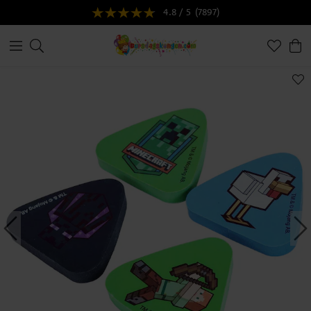
4.8 / 5
(7897)