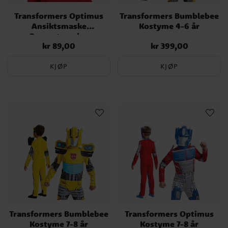
Transformers Optimus
Transformers Bumblebee
Ansiktsmaske
Kostyme 4-6 år
Barnestørrelse
kr 89,00
kr 399,00
Pris
:
kr 89,00
Pris
:
kr 399,00
KJØP
KJØP
Transformers Bumblebee
Transformers Optimus
Kostyme 7-8 år
Kostyme 7-8 år