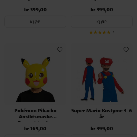
kr 399,00
kr 399,00
Pris
:
kr 399,00
Pris
:
kr 399,00
KJØP
KJØP
1
Pokémon Pikachu
Super Mario Kostyme 4-6
Ansiktsmaske
år
Barnestørrelse
kr 169,00
kr 399,00
Pris
:
kr 169,00
Pris
:
kr 399,00