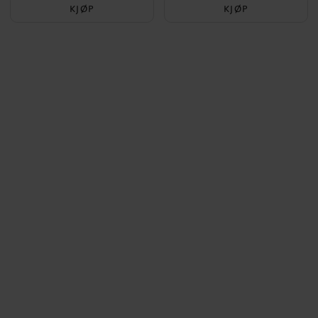
KJØP
KJØP