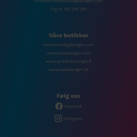
kundeservice@bursdagskongen.com
Org.nr. 915 249 264
Våre butikker
www.bursdagskongen.com
www.kalaskungen.com
www.synttarikuningas.fi
www.kalaskongen.dk
Følg oss
Facebook
Instagram