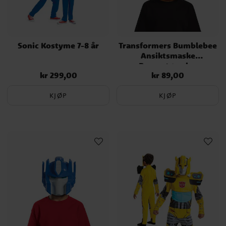
Sonic Kostyme 7-8 år
Transformers Bumblebee
Ansiktsmaske
Barnestørrelse
kr 299,00
kr 89,00
Pris
:
kr 299,00
Pris
:
kr 89,00
KJØP
KJØP