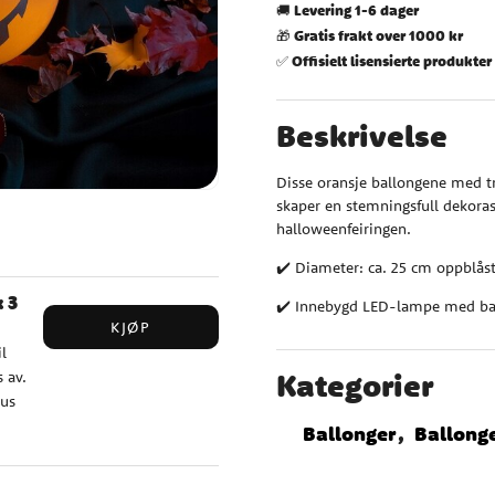
Levering 1-6 dager
🚚
Gratis frakt over 1000 kr
🎁
Offisielt lisensierte produkter
✅
Beskrivelse
Disse oransje ballongene med t
skaper en stemningsfull dekorasj
halloweenfeiringen.
✔️ Diameter: ca. 25 cm oppblås
 3
✔️ Innebygd LED-lampe med bat
KJØP
l
Kategorier
s av.
mus
att
Ballonger
Ballong
g