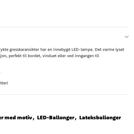
rykte gresskaransikter har en innebygd LED-lampe. Det varme lyset
on, perfekt til bordet, vinduet eller ved inngangen til
t
teri
er med motiv
LED-Ballonger
Lateksballonger