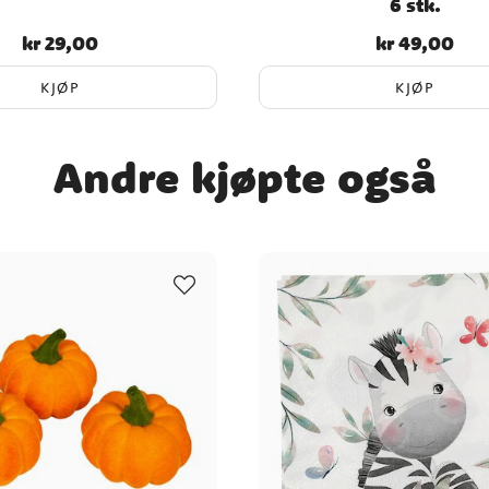
6 stk.
kr 29,00
kr 49,00
Pris
:
kr 29,00
Pris
:
kr 49,00
KJØP
KJØP
Andre kjøpte også