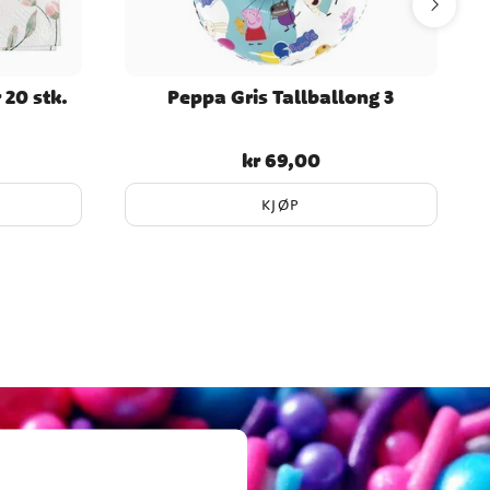
 20 stk.
Peppa Gris Tallballong 3
B
kr 69,00
Pris
:
kr 69,00
KJØP