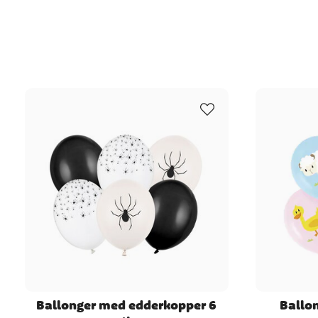
voksne. Ballongene kan fylles med luft eller helium
Diameter: ca. 27 cm oppblåst ✔️ Glow in the dark-
effekt
Ballonger med edderkopper 6
Ballon