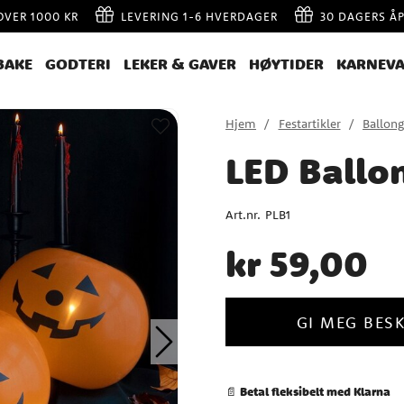
 OVER 1000 KR
LEVERING 1-6 HVERDAGER
30 DAGERS Å
BAKE
GODTERI
LEKER & GAVER
HØYTIDER
KARNEVA
Hjem
Festartikler
Ballong
LED Ballon
Art.nr.
PLB1
Pris
:
kr 59,00
kr 59,00
GI MEG BESK
Betal fleksibelt med Klarna
📄