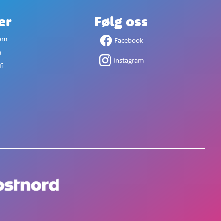
er
Følg oss
com
Facebook
m
Instagram
fi