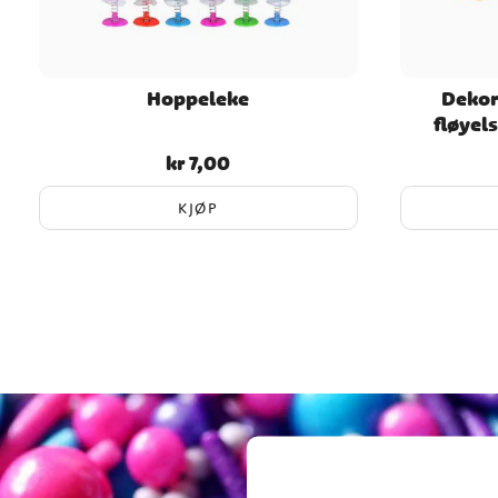
Hoppeleke
Dekor
fløyel
kr 7,00
Pris
:
kr 7,00
KJØP