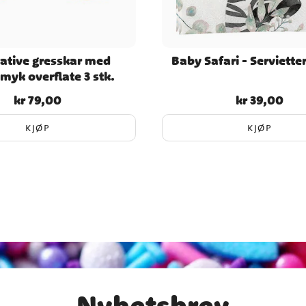
ative gresskar med
Baby Safari - Servietter
smyk overflate 3 stk.
kr 79,00
kr 39,00
Pris
:
kr 79,00
Pris
:
kr 39,00
KJØP
KJØP
Nyhetsbrev