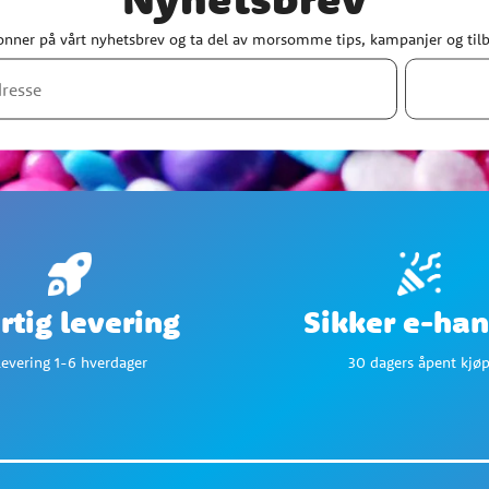
nner på vårt nyhetsbrev og ta del av morsomme tips, kampanjer og til
Sikker e-han
rtig levering
30 dagers åpent kjø
evering 1-6 hverdager