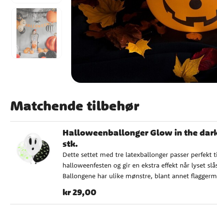
Matchende tilbehør
Halloweenballonger Glow in the dark
stk.
Dette settet med tre latexballonger passer perfekt ti
halloweenfesten og gir en ekstra effekt når lyset slå
Ballongene har ulike mønstre, blant annet flagger
og spøkelser, som lyser i mørket etter å ha vært uts
Pris
:
kr 29,00
kr 29,00
for lys. En morsom og stemningsfull detalj som
garantert fanger oppmerksomheten til både barn o