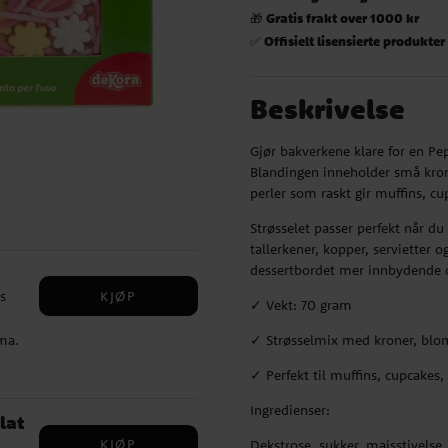
Gratis frakt over 1000 kr
🎁
Offisielt lisensierte produkter
✅
Beskrivelse
Gjør bakverkene klare for en Pe
Blandingen inneholder små kron
perler som raskt gir muffins, cu
Strøsselet passer perfekt når 
tallerkener, kopper, servietter 
dessertbordet mer innbydende 
KJØP
s
✓ Vekt: 70 gram
ma.
✓ Strøsselmix med kroner, blom
✓ Perfekt til muffins, cupcake
Ingredienser:
lat
KJØP
Dekstrose, sukker, maisstivelse,