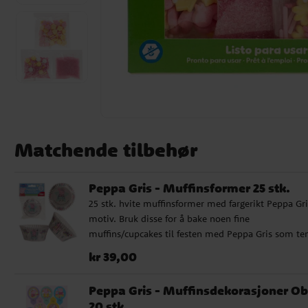
Matchende tilbehør
Peppa Gris - Muffinsformer 25 stk.
25 stk. hvite muffinsformer med fargerikt Peppa Gri
motiv. Bruk disse for å bake noen fine
muffins/cupcakes til festen med Peppa Gris som te
Formene er ca. 5 cm i bunnen.
Pris
:
kr 39,00
kr 39,00
Peppa Gris - Muffinsdekorasjoner Ob
20 stk.