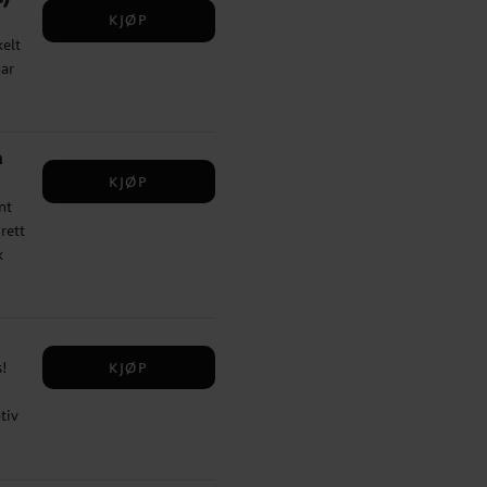
KJØP
kelt
har
,
erd
a
KJØP
nt
rett
k
5,
KJØP
!
,
tiv
.
en