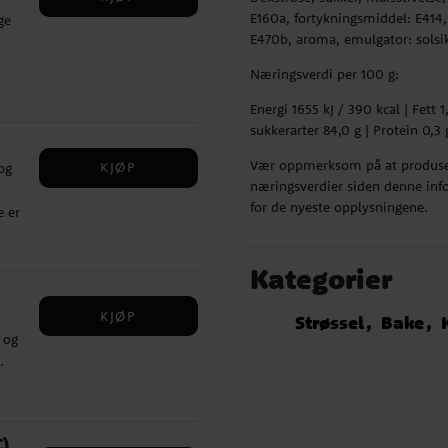
E160a, fortykningsmiddel: E414
ge
E470b, aroma, emulgator: solsik
Næringsverdi per 100 g:
Energi 1655 kJ / 390 kcal | Fett 1
102,
sukkerarter 84,0 g | Protein 0,3 g
Vær oppmerksom på at produsen
KJØP
og
næringsverdier siden denne info
for de nyeste opplysningene.
e er
Kategorier
KJØP
Strøssel
Bake
 og
.
C)