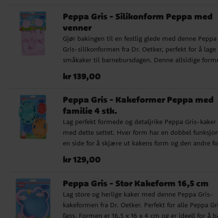
som tåler temperaturer fra -40°C til +200°C, passe
Peppa Gris - Silikonform Peppa med
den perfekt for bruk i både ovn og mikrobølgeovn.
venner
Gjør bakingen til en festlig glede med denne Peppa
Gris-silikonformen fra Dr. Oetker, perfekt for å lage
småkaker til barnebursdagen. Denne allsidige form
som måler 29 x 17,5 x 2,5 cm og har plass til seks k
Pris
:
kr 139,00
kr 139,00
i størrelser mellom 5,5 og 8,5 cm. Formen er laget 
holdbart silikon som tåler temperaturer fra -40°C t
Peppa Gris - Kakeformer Peppa med
+200°C og er ideell for både vanlig baking og bruk 
familie 4 stk.
mikrobølgeovn.
Lag perfekt formede og detaljrike Peppa Gris-kaker
med dette settet. Hver form har en dobbel funksjon
en side for å skjære ut kakens form og den andre fo
lage detaljerte mønstre. Settet inkluderer fire
Pris
:
kr 129,00
kr 129,00
forskjellige størrelser: Daddy Gris (14 x 12,5 x 2 cm),
Mummy Gris (11,5 x 10 x 2 cm), Peppa Gris (6,5 x 5,
Peppa Gris - Stor Kakeform 16,5 cm
2 cm) og George Gris (4,5 x 4,5 x 2 cm), alle laget a
Lag store og herlige kaker med denne Peppa Gris-
holdbar plast.
kakeformen fra Dr. Oetker. Perfekt for alle Peppa Gr
fans. Formen er 16,5 x 16 x 4 cm og er ideell for å b