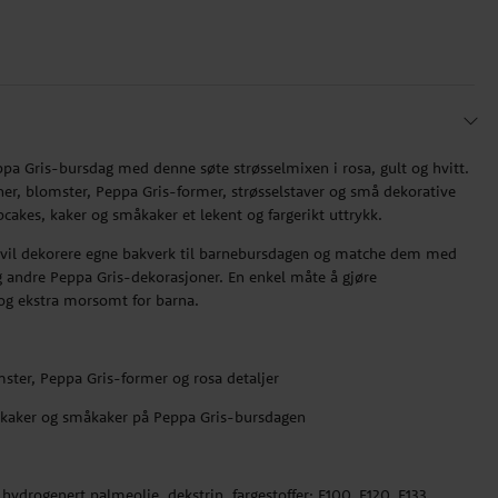
ppa Gris-bursdag med denne søte strøsselmixen i rosa, gult og hvitt.
er, blomster, Peppa Gris-former, strøsselstaver og små dekorative
pcakes, kaker og småkaker et lekent og fargerikt uttrykk.
du vil dekorere egne bakverk til barnebursdagen og matche dem med
og andre Peppa Gris-dekorasjoner. En enkel måte å gjøre
og ekstra morsomt for barna.
ster, Peppa Gris-former og rosa detaljer
s, kaker og småkaker på Peppa Gris-bursdagen
 hydrogenert palmeolje, dekstrin, fargestoffer: E100, E120, E133,