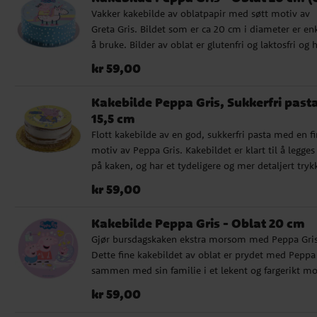
Vakker kakebilde av oblatpapir med søtt motiv av
Greta Gris. Bildet som er ca 20 cm i diameter er en
å bruke. Bilder av oblat er glutenfri og laktosfri og 
ingen tilsatt sukker. Inneholder: potetstivelse, vann
Pris
:
kr 59,00
kr 59,00
olivenolje, fargestoffer: E102, E110, E122, E133, E151
(E102, E110, E122, E129 og E151 kan påvirke barns adf
Kakebilde Peppa Gris, Sukkerfri past
og konsentrasjon negativt) Passer til vegetarianere.
15,5 cm
Flott kakebilde av en god, sukkerfri pasta med en fi
motiv av Peppa Gris. Kakebildet er klart til å legges 
på kaken, og har et tydeligere og mer detaljert tryk
enn hva et oblatpapir har. Bildet er ca. 15,5 cm i
Pris
:
kr 59,00
kr 59,00
diameter. Innholdsfortegnelse: Smakstilsetning,
safloreekstrakt, stivelse, fargestoffer: E133, E151, E15
Kakebilde Peppa Gris - Oblat 20 cm
E162, fortykningsmiddel: maltodextrin,
Gjør bursdagskaken ekstra morsom med Peppa Gris
fuktighetsbevarende middel: E422, emulgator: E433
Dette fine kakebildet av oblat er prydet med Peppa
soyalecitin, konserveringsmiddel: E202, E330,
sammen med sin familie i et lekent og fargerikt mo
søtningsmiddel: E955, E965 Inneholder ikke gluten,
som passer perfekt til et Peppa Gris-bursdag. Legg
laktose, melkeprotein, E171. Passer til vegetarianere
Pris
:
kr 59,00
kr 59,00
enkelt kakebildet direkte oppå kaken og gjør raskt 