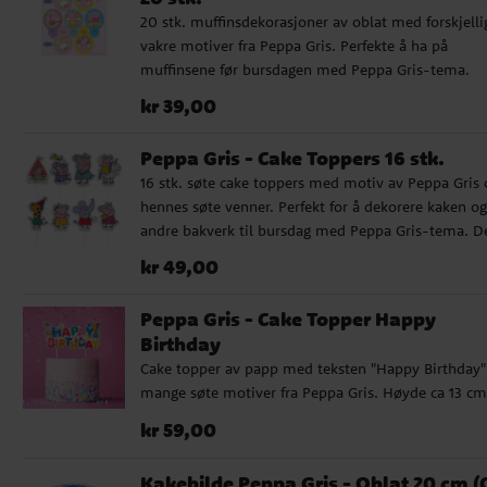
20 stk. muffinsdekorasjoner av oblat med forskjelli
vakre motiver fra Peppa Gris. Perfekte å ha på
muffinsene før bursdagen med Peppa Gris-tema.
Muffinsdekorasjonene er ca 4,5 cm i diameter.
Pris
:
kr 39,00
kr 39,00
Ingredienser: Potetstivelse, vann, olivenolje,
maltodekstrin, fargestoffer E102, E122, E133, E151. (E
Peppa Gris - Cake Toppers 16 stk.
E122) kan ha en negativ effekt på barns atferd og
16 stk. søte cake toppers med motiv av Peppa Gris 
konsentrasjon. Oppbevares kjølig og tørt.
hennes søte venner. Perfekt for å dekorere kaken og
andre bakverk til bursdag med Peppa Gris-tema. D
ca 11 cm høye og gir en leken touch.
Pris
:
kr 49,00
kr 49,00
Peppa Gris - Cake Topper Happy
Birthday
Cake topper av papp med teksten "Happy Birthday"
mange søte motiver fra Peppa Gris. Høyde ca 13 cm
Pris
:
kr 59,00
kr 59,00
Kakebilde Peppa Gris - Oblat 20 cm (