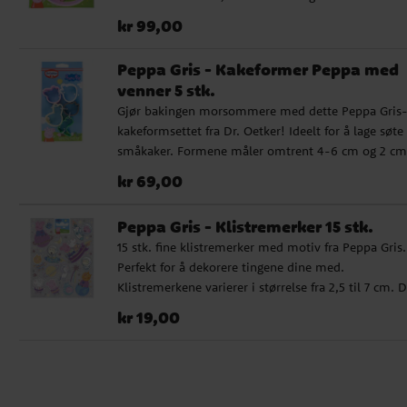
iøynefallende søtsaker. Den er laget av holdbar plas
Pris
:
kr 99,00
kr 99,00
lett å bruke og rengjøre.
Peppa Gris - Kakeformer Peppa med
venner 5 stk.
Gjør bakingen morsommere med dette Peppa Gris
kakeformsettet fra Dr. Oetker! Ideelt for å lage søte
småkaker. Formene måler omtrent 4-6 cm og 2 cm
høyde. De er laget av slitesterk plast og er perfekte 
Pris
:
kr 69,00
kr 69,00
å lage søte og minneverdige kaker for barnebursda
familiehygge.
Peppa Gris - Klistremerker 15 stk.
15 stk. fine klistremerker med motiv fra Peppa Gris.
Perfekt for å dekorere tingene dine med.
Klistremerkene varierer i størrelse fra 2,5 til 7 cm. 
er et offisielt lisensiert produkt.
Pris
:
kr 19,00
kr 19,00