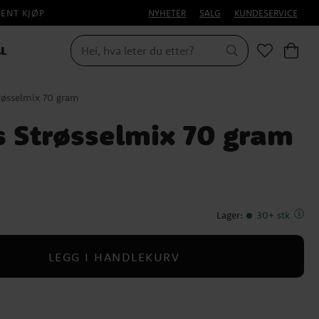
PENT KJØP
NYHETER
SALG
KUNDESERVICE
L
røsselmix 70 gram
s Strøsselmix 70 gram
Lager
:
30+ stk
LEGG I HANDLEKURV