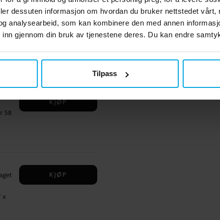
lat
deler dessuten informasjon om hvordan du bruker nettstedet vårt,
GÅ TIL
og analysearbeid, som kan kombinere den med annen informasjon d
s-
 inn gjennom din bruk av tjenestene deres. Du kan endre samtykk
ppa-
n
noe
nde
Tilpass
sjon
KJØP
 ✔
r 58
E102
KJØP
aget
 x
 en
kon