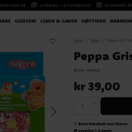
 OVER 1000 KR
LEVERING 1-6 HVERDAGER
30 DAGERS Å
BAKE
GODTERI
LEKER & GAVER
HØYTIDER
KARNEVA
Hjem
Bake
Peppa Gris St
Peppa Gri
Art.nr.
434025
Pris
:
kr 39,00
kr 39,00
Betal fleksibelt med Klarna
📄
Levering 1-6 dager
🚚