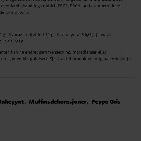
, overflatebehandlingsmiddel: E903, E904, antiklumpemiddel:
kelecitin, vann.
,1 g | hvorav mettet fett 1,1 g | Karbohydrat 96,0 g | hvorav
 | Salt 0,0 g
ten kan ha endret sammensetning, ingredienser eller
rmasjonen ble publisert. Sjekk alltid produktets originalemballasje
Kakepynt
Muffinsdekorasjoner
Peppa Gris