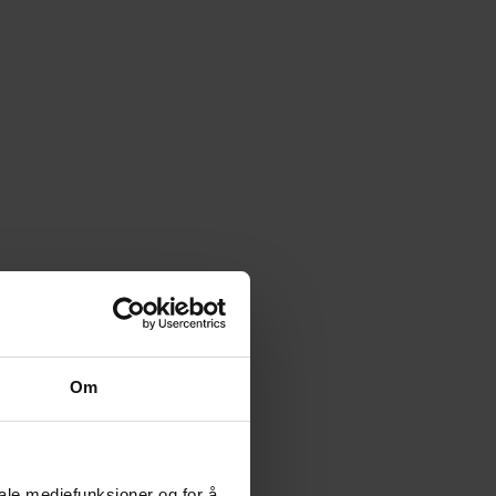
Om
iale mediefunksjoner og for å