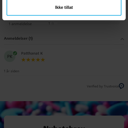
5.0
5
☆
Ikke tillat
4
☆
3
☆
2
☆
1
☆
1 anmeldelse
Anmeldelser (1)
Patthanat K
PK
1 år siden
Verified by Trustvoice