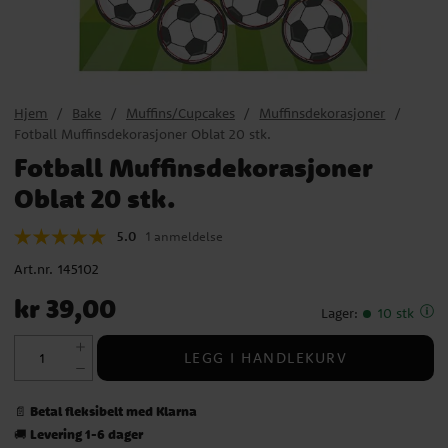
Hjem
Bake
Muffins/Cupcakes
Muffinsdekorasjoner
Fotball Muffinsdekorasjoner Oblat 20 stk.
Fotball Muffinsdekorasjoner
Oblat 20 stk.
5.0
1 anmeldelse
Art.nr.
145102
Pris
:
kr 39,00
kr 39,00
Lager
:
10 stk
LEGG I HANDLEKURV
Betal fleksibelt med Klarna
📄
Levering 1-6 dager
🚚