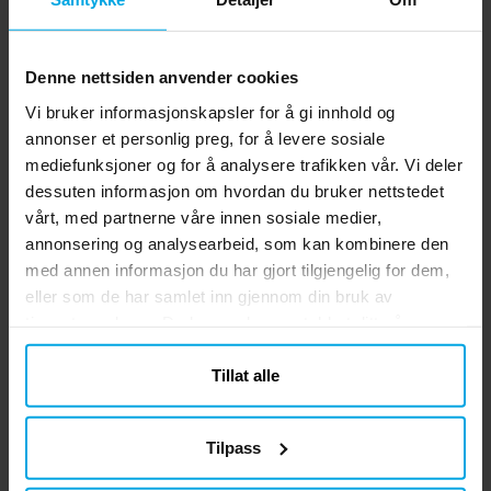
Andre kjøpte også
Denne nettsiden anvender cookies
Vi bruker informasjonskapsler for å gi innhold og
annonser et personlig preg, for å levere sosiale
mediefunksjoner og for å analysere trafikken vår. Vi deler
dessuten informasjon om hvordan du bruker nettstedet
vårt, med partnerne våre innen sosiale medier,
annonsering og analysearbeid, som kan kombinere den
med annen informasjon du har gjort tilgjengelig for dem,
eller som de har samlet inn gjennom din bruk av
Soccer Fans -
Fotball - Popcornbokser
P
tjenestene deres. Du kan endre samtykket ditt når som
Godteposer 6 stk.
6 stk.
helst.
Tillat alle
kr 25,00
kr 39,00
Pris
:
kr 25,00
Pris
:
kr 39,00
KJØP
KJØP
Tilpass