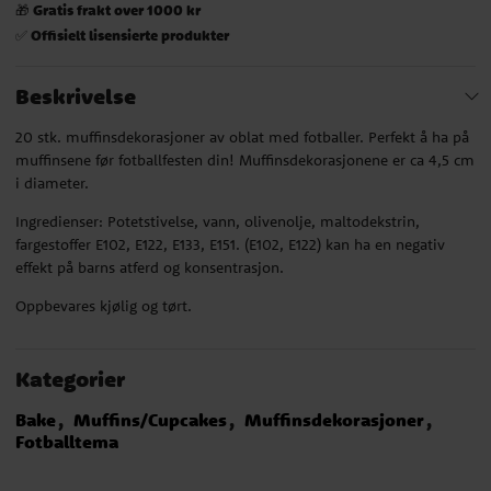
Gratis frakt over 1000 kr
🎁
Offisielt lisensierte produkter
✅
Beskrivelse
20 stk. muffinsdekorasjoner av oblat med fotballer. Perfekt å ha på
muffinsene før fotballfesten din! Muffinsdekorasjonene er ca 4,5 cm
i diameter.
Ingredienser: Potetstivelse, vann, olivenolje, maltodekstrin,
fargestoffer E102, E122, E133, E151. (E102, E122) kan ha en negativ
effekt på barns atferd og konsentrasjon.
Oppbevares kjølig og tørt.
Kategorier
Bake
Muffins/Cupcakes
Muffinsdekorasjoner
Fotballtema