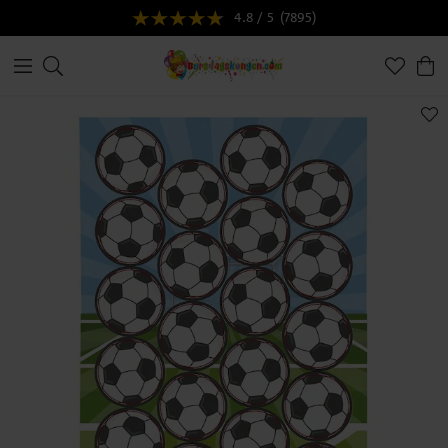
4.8 / 5
(7895)