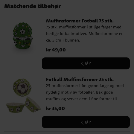
Matchende tilbehør
Muffinsformer Fotball 75 stk.
75 stk. muffinsformer i stilige farger med
herlige fotballmotiver. Muffinsformene er
ca. 5 cm i bunnen.
Pris
kr 49,00
:
kr 49,00
KJØP
Fotball Muffinsformer 25 stk.
25 muffinsformer i fin grønn farge og med
nydelig motiv av fotballer. Bak gode
muffins og server dem i fine former til
feiring og fotballfest. Formene er 5 cm i
Pris
kr 35,00
:
kr 35,00
bunnen. Vi anbefaler å bruke de sammen
med et fastere muffinsbrett.
KJØP