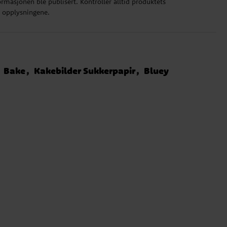
rmasjonen ble publisert. Kontroller alltid produktets
e opplysningene.
Bake
Kakebilder Sukkerpapir
Bluey