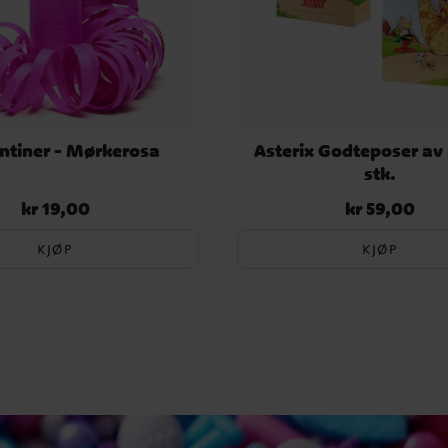
ntiner - Mørkerosa
Asterix Godteposer av 
stk.
kr 19,00
kr 59,00
Pris
:
kr 19,00
Pris
:
kr 59,00
KJØP
KJØP