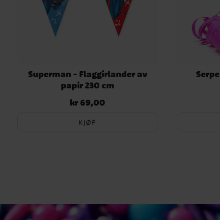
Superman - Flaggirlander av
Serpe
papir 230 cm
kr 69,00
Pris
:
kr 69,00
KJØP