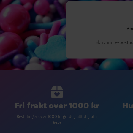
Abo
Fri frakt over 1000 kr
Hu
Bestillinger over 1000 kr gir deg alltid gratis
L
frakt