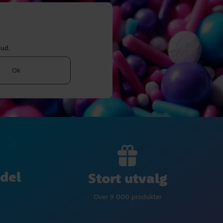
bud.
Ok
del
Stort utvalg
p
Over 9 000 produkter