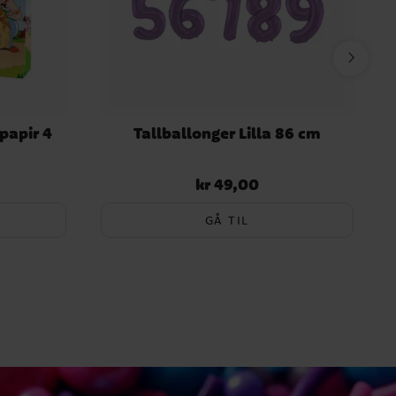
papir 4
Tallballonger Lilla 86 cm
kr 49,00
Pris
:
kr 49,00
GÅ TIL