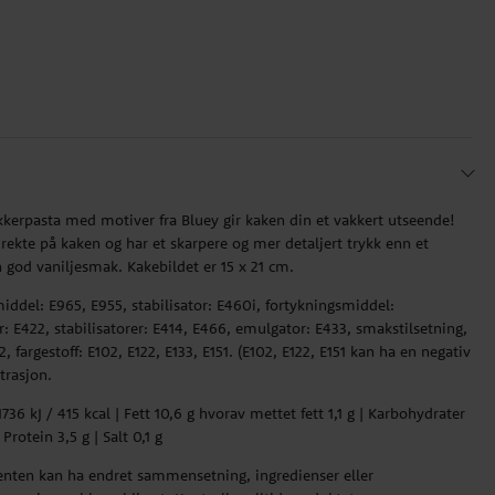
ukkerpasta med motiver fra Bluey gir kaken din et vakkert utseende!
direkte på kaken og har et skarpere og mer detaljert trykk enn et
en god vaniljesmak. Kakebildet er 15 x 21 cm.
middel: E965, E955, stabilisator: E460i, fortykningsmiddel:
: E422, stabilisatorer: E414, E466, emulgator: E433, smakstilsetning,
 fargestoff: E102, E122, E133, E151. (E102, E122, E151 kan ha en negativ
trasjon.
36 kJ / 415 kcal | Fett 10,6 g hvorav mettet fett 1,1 g | Karbohydrater
Protein 3,5 g | Salt 0,1 g
ten kan ha endret sammensetning, ingredienser eller