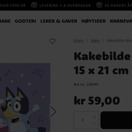
 OVER 1000 KR
LEVERING 1-6 HVERDAGER
30 DAGERS Å
BAKE
GODTERI
LEKER & GAVER
HØYTIDER
KARNEVA
Hjem
Bake
Kakebilde Blu
Kakebilde
15 x 21 cm
Art.nr.
236141
Pris
:
kr 59,00
kr 59,00