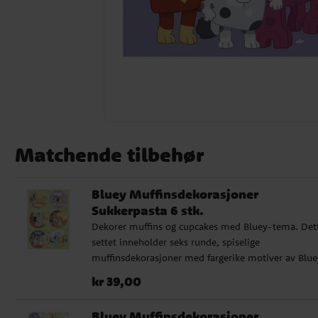
Matchende tilbehør
Bluey Muffinsdekorasjoner
Sukkerpasta 6 stk.
Dekorer muffins og cupcakes med Bluey-tema. Det
settet inneholder seks runde, spiselige
muffinsdekorasjoner med fargerike motiver av Blue
Bingo, familien og vennene deres. De er enkle å br
Pris
:
kr 39,00
kr 39,00
og gir et lekent preg til barnebursdager og temafest
Hver dekorasjon har en diameter på 5,8 cm, noe s
Bluey Muffinsdekorasjoner