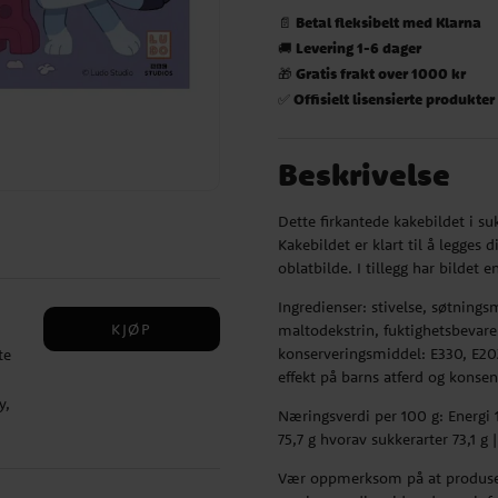
Betal fleksibelt med Klarna
📄
Levering 1-6 dager
🚚
Gratis frakt over 1000 kr
🎁
Offisielt lisensierte produkter
✅
Beskrivelse
Dette firkantede kakebildet i s
Kakebildet er klart til å legges 
oblatbilde. I tillegg har bildet 
Ingredienser: stivelse, søtnings
KJØP
maltodekstrin, fuktighetsbevarer
konserveringsmiddel: E330, E202,
te
effekt på barns atferd og konsen
y,
Næringsverdi per 100 g: Energi 17
uke
75,7 g hvorav sukkerarter 73,1 g | 
er.
om
Vær oppmerksom på at produsen