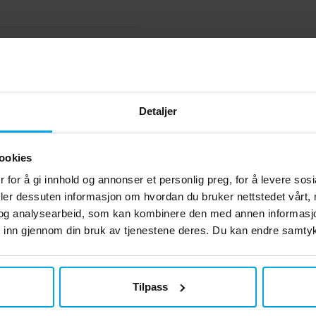
.
n).
lt
ett
 ha
14,
,
Andre har også sett
t på
r
e og
Detaljer
J /
,5 g
ookies
n ha
 for å gi innhold og annonser et personlig preg, for å levere sos
deler dessuten informasjon om hvordan du bruker nettstedet vårt,
og analysearbeid, som kan kombinere den med annen informasjon d
 inn gjennom din bruk av tjenestene deres. Du kan endre samtykk
Tilpass