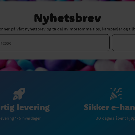
Nyhetsbrev
nner på vårt nyhetsbrev og ta del av morsomme tips, kampanjer og til
Sikker e-han
rtig levering
30 dagers åpent kjø
evering 1-6 hverdager