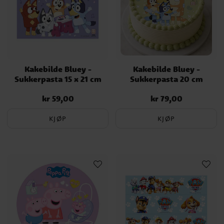
Kakebilde Bluey -
Kakebilde Bluey -
Sukkerpasta 15 x 21 cm
Sukkerpasta 20 cm
kr 59,00
kr 79,00
Pris
:
kr 59,00
Pris
:
kr 79,00
KJØP
KJØP