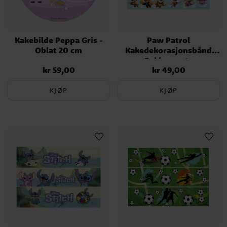
Kakebilde Peppa Gris -
Paw Patrol
Oblat 20 cm
Kakedekorasjonsbånd
Sukkerpasta
kr 59,00
kr 49,00
Pris
:
kr 59,00
Pris
:
kr 49,00
KJØP
KJØP