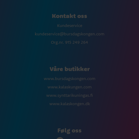
Kontakt oss
Kundeservice
kundeservice@bursdagskongen.com
Org.nr. 915 249 264
Våre butikker
www.bursdagskongen.com
www.kalaskungen.com
www.synttarikuningas.fi
www.kalaskongen.dk
Følg oss