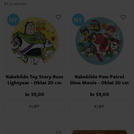
84 produkter
Kakebilde Toy Story Buzz
Kakebilde Paw Patrol
Lightyear - Oblat 20 cm
Dino Movie - Oblat 20 cm
kr 59,00
kr 59,00
Pris
:
kr 59,00
Pris
:
kr 59,00
KJØP
KJØP