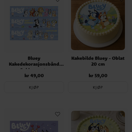
Bluey
Kakebilde Bluey - Oblat
Kakedekorasjonsbånd
20 cm
Sukkerpasta
kr 49,00
kr 59,00
Pris
:
kr 49,00
Pris
:
kr 59,00
KJØP
KJØP