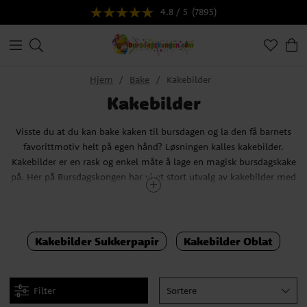
4.8 / 5
(7895)
Hjem
Bake
Kakebilder
Kakebilder
Visste du at du kan bake kaken til bursdagen og la den få barnets
favorittmotiv helt på egen hånd? Løsningen kalles kakebilder.
Kakebilder er en rask og enkel måte å lage en magisk bursdagskake
på. Her på Bursdagskongen har vi et stort utvalg av kakebilder med
forskjellige morsomme og fargerike motiver å velge mellom. Men
hva er forskjellen mellom et kakebilde laget av sukkerpapir og en
oblat? Vel, slik fungerer det: sukkerbilder har vanligvis klarere farger
og bedre fargetrykk. Oblatene er ofte litt lysere enn bildene viser.
Kakebilder Sukkerpapir
Kakebilder Oblat
Vil du ha mer dybde og glans i oblatbildet ditt? Da kan du pensle
på litt gelatin.
Filter
Sortere