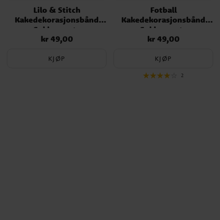
Lilo & Stitch
Fotball
Kakedekorasjonsbånd
Kakedekorasjonsbånd
Sukkerpasta
Sukkerpasta
kr 49,00
kr 49,00
Pris
:
kr 49,00
Pris
:
kr 49,00
KJØP
KJØP
2