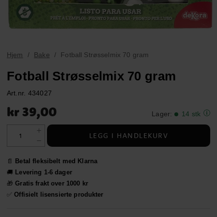
Hjem
Bake
Fotball Strøsselmix 70 gram
Fotball Strøsselmix 70 gram
Art.nr.
434027
Pris
:
kr 39,00
kr 39,00
Lager
:
14 stk
LEGG I HANDLEKURV
📄
Betal fleksibelt med Klarna
🚚
Levering 1-6 dager
🎁
Gratis frakt over 1000 kr
✅
Offisielt lisensierte produkter