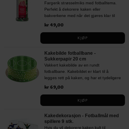
Fargerik strøsselmiks med fotballtema.
Perfekt å dekorere kaken eller
bakverkene med når det gjøres klar til
fotballfest. Pakken inneholder 65 gram.
Pris
kr 49,00
:
kr 49,00
Ingredienser: Sukker, dekstrose, rismel,
vegetabilsk olje (palme, kokosnøtt, raps),
KJØP
delvis hydrogenert olje (rapsfrø),
glukosesirup, invertsukkersirup,
Kakebilde fotballbane -
fargestoffer (E100, E101, E131, E153,
Sukkerpapir 20 cm
E171, E172), fortykningsmiddel (E413),
Vakkert kakebilde av en rundt
surhetsregulerende middel (E330),
fotballbane. Kakebildet er klart til å
emulgator (E322 (soya)),
legges rett på kaken, og har et tydeligere
smakstilsetninger, glansemiddel (E904),
og mer detaljert trykk enn hva et
antiklumpemiddel (E553b), salt. Kan
Pris
kr 69,00
:
kr 69,00
oblatpapir har. Bildet er ca. 20 cm i
inneholde spor av gluten og melk.
diameter. Følg instruksjonene
KJØP
nedenunder. Du finner også
innholdsfortegnelsen nedenunder.
Kakedekorasjon - Fotballmål med
Inneholder: Aromastoffer, stivelse,
spillere 9 stk.
fargestoffer: E102, E122, E133, E151
Hvis du vil dekorere kaken kult til
(E102 og E122 kan ha negativ effekt på