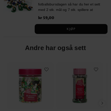
fotballsbursdagen så har du her et sett
barns atferd og konsentrasjon).
med 2 stk. mål og 7 stk. spillere at
Fortykningsmiddel: maltodekstrin,
fordele ut på kaken. Høyden på spillerne
fuktighetsbevarende middel: E422,
Pris
kr 59,00
:
kr 59,00
er ca 5 cm.
emulgator: E433, konserveringsmidler:
E202, E330, søtningsmidler: E955,
KJØP
E965. Fri for gluten, laktose,
melkeprotein og E171. Egnet for
vegetarianere.
Andre har også sett