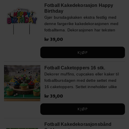
Fotball Kakedekorasjon Happy
Birthday
Gjør bursdagskaken ekstra festlig med
denne fargerike kakedekorasjonen med
fotballtema. Dekorasjonen har teksten
Happy Birthday i glade farger og detaljer
Pris
kr 39,00
:
kr 39,00
av fotballer, mål og fotballspillere som
passer perfekt på kaken til
KJØP
fotballbursdagen. Kakedekorasjonen er
enkel å plassere på kaken med de to
Fotball Caketoppers 16 stk.
pinnene og blir raskt et flott midtpunkt på
Dekorer muffins, cupcakes eller kaker til
dessertbordet. ✔ Høyde: ca 13 cm ✔
fotballbursdagen med dette settet med
Kakedekorasjon med Happy Birthday-
16 caketoppers. Settet inneholder ulike
tekst og fotballmotiv ✔ Passer perfekt til
motiver av fotballspillere, fotballer,
fotballbursdager
Pris
kr 39,00
:
kr 39,00
fotballmål og sporty detaljer som raskt
gir bakverkene et tydelig fotballtema.
KJØP
Caketoppers er enkle å plassere i
bakverkene og passer perfekt når du vil
Fotball Kakedekorasjonsbånd
skape et gjennomført dessertbord til en