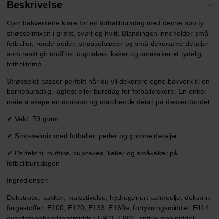
Beskrivelse
Gjør bakverkene klare for en fotballbursdag med denne sporty
strøsselmixen i grønt, svart og hvitt. Blandingen inneholder små
fotballer, runde perler, strøsselstaver og små dekorative detaljer
som raskt gir muffins, cupcakes, kaker og småkaker et tydelig
fotballtema.
Strøsselet passer perfekt når du vil dekorere egne bakverk til en
barnebursdag, lagfest eller bursdag for fotballelskere. En enkel
måte å skape en morsom og matchende detalj på dessertbordet.
✔ Vekt: 70 gram
✔ Strøsselmix med fotballer, perler og grønne detaljer
✔ Perfekt til muffins, cupcakes, kaker og småkaker på
fotballbursdagen
Ingredienser:
Dekstrose, sukker, maisstivelse, hydrogenert palmeolje, dekstrin,
fargestoffer: E100, E120, E133, E160a, fortykningsmiddel: E414,
overflatebehandlingsmiddel: E903, E904, antiklumpemiddel: