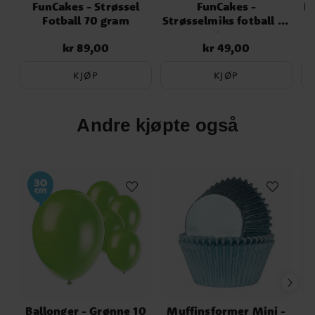
FunCakes - Strøssel
FunCakes -
F
Fotball 70 gram
Strøsselmiks fotball 65
gram
kr 89,00
kr 49,00
Pris
:
kr 89,00
Pris
:
kr 49,00
KJØP
KJØP
Andre kjøpte også
Ballonger - Grønne 10
Muffinsformer Mini -