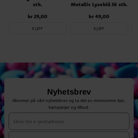
stk.
Metallic Lyseblå 36 stk.
kr 29,00
kr 49,00
Pris
:
kr 29,00
Pris
:
kr 49,00
KJØP
KJØP
Nyhetsbrev
Abonner på vårt nyhetsbrev og ta del av morsomme tips,
kampanjer og tilbud.