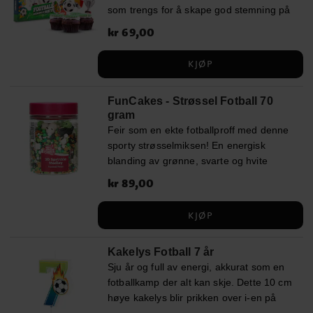
som trengs for å skape god stemning på
E466), maltodekstrin,
en bursdag for en liten fotballentusiast.
fuktighetsbevarende middel (E422),
Pris
kr 69,00
:
kr 69,00
Tenn lysene og gjør kaken klar for
emulgatorer (E433), aroma,
avspark! ✔️ Inneholder 4 lys med ulike
konserveringsmidler (E330, E202),
KJØP
motiver ✔️ Høyde: ca. 8 cm ✔️ Perfekt til
fargestoffer (E102, E122, E133, E151).
barnebursdager med fotballtema
Kan ha en negativ effekt på barns atferd
FunCakes - Strøssel Fotball 70
og konsentrasjon. Næringsinnhold per
gram
100 gram: Energi 1376 kJ / 327 kcal,
Feir som en ekte fotballproff med denne
Fett 0,0 gram (hvorav mettet fett 0,0
sporty strøsselmiksen! En energisk
gram), Karbohydrater 69,0 gram (hvorav
blanding av grønne, svarte og hvite
sukkerarter 0,4 gram), Protein 0,0 gram,
dekorasjoner med små fotballer og
Salt 0,1 gram.
Pris
kr 89,00
:
kr 89,00
glitrende perler gir perfekt stemning til
fotballfesten. ✔ Fotballinspirert miks med
KJØP
unike detaljer ✔ Perfekt for
sportsentusiaster og temafester ✔
Kakelys Fotball 7 år
Innhold: 70 gram Ingredienser: Sukker,
Sju år og full av energi, akkurat som en
stivelse (mais, ris, potet, hvete),
fotballkamp der alt kan skje. Dette 10 cm
glukosesirup, dekstrose, delvis herdet
høye kakelys blir prikken over i-en på
rapsolje, vegetabilsk olje (kokos, raps),