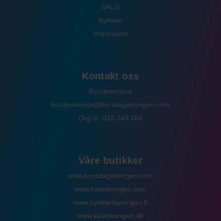
SALG
Nyheter
Inspirasjon
Kontakt oss
Kundeservice
kundeservice@bursdagskongen.com
Org.nr. 915 249 264
Våre butikker
www.bursdagskongen.com
www.kalaskungen.com
www.synttarikuningas.fi
www.kalaskongen.dk