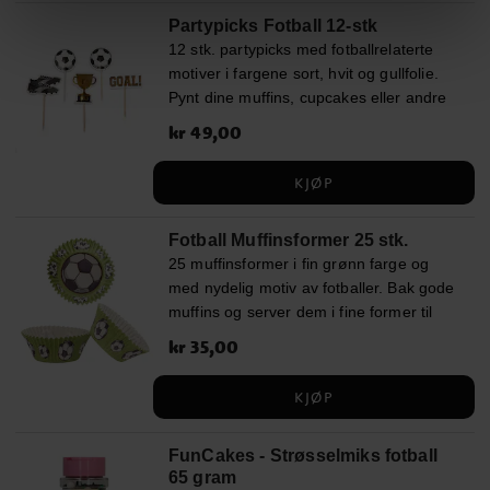
Partypicks Fotball 12-stk
12 stk. partypicks med fotballrelaterte
motiver i fargene sort, hvit og gullfolie.
Pynt dine muffins, cupcakes eller andre
godsaker med disse for en fin look til
Pris
kr 49,00
:
kr 49,00
festen med et morsomt fotballtema.
KJØP
Fotball Muffinsformer 25 stk.
25 muffinsformer i fin grønn farge og
med nydelig motiv av fotballer. Bak gode
muffins og server dem i fine former til
feiring og fotballfest. Formene er 5 cm i
Pris
kr 35,00
:
kr 35,00
bunnen. Vi anbefaler å bruke de
sammen med et fastere muffinsbrett.
KJØP
FunCakes - Strøsselmiks fotball
65 gram