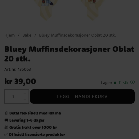
Hjem
Bake
Bluey Muffinsdekorasjoner Oblat 20 stk.
Bluey Muffinsdekorasjoner Oblat
20 stk.
Art.nr.
135053
Pris
:
kr 39,00
kr 39,00
Lager
:
11 stk
LEGG I HANDLEKURV
Betal fleksibelt med Klarna
📄
Levering 1-6 dager
🚚
Gratis frakt over 1000 kr
🎁
Offisielt lisensierte produkter
✅