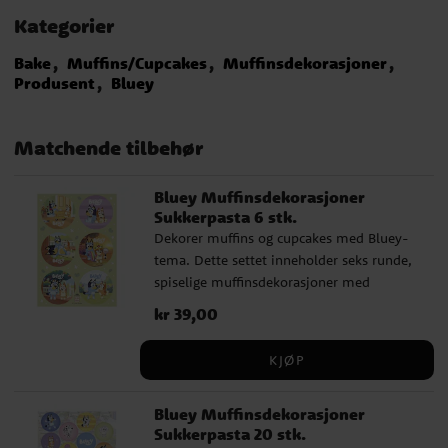
Kategorier
Bake
Muffins/Cupcakes
Muffinsdekorasjoner
Produsent
Bluey
Matchende tilbehør
Bluey Muffinsdekorasjoner
Sukkerpasta 6 stk.
Dekorer muffins og cupcakes med Bluey-
tema. Dette settet inneholder seks runde,
spiselige muffinsdekorasjoner med
fargerike motiver av Bluey, Bingo, familien
Pris
kr 39,00
:
kr 39,00
og vennene deres. De er enkle å bruke og
gir et lekent preg til barnebursdager og
KJØP
temafester. Hver dekorasjon har en
diameter på 5,8 cm, noe som gjør dem
Bluey Muffinsdekorasjoner
perfekte for muffins i standardstørrelse.
Sukkerpasta 20 stk.
Ingredienser: Maisstivelse, søtningsmiddel