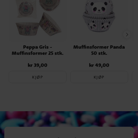
Peppa Gris -
Muffinsformer Panda
Muffinsformer 25 stk.
50 stk.
kr 39,00
kr 49,00
Pris
:
kr 39,00
Pris
:
kr 49,00
KJØP
KJØP