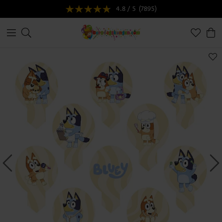
4.8 / 5
(7895)