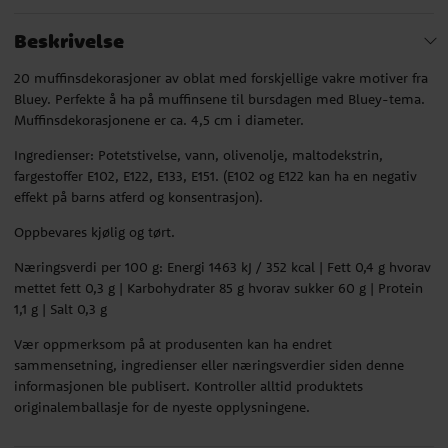
Beskrivelse
20 muffinsdekorasjoner av oblat med forskjellige vakre motiver fra
Bluey. Perfekte å ha på muffinsene til bursdagen med Bluey-tema.
Muffinsdekorasjonene er ca. 4,5 cm i diameter.
Ingredienser: Potetstivelse, vann, olivenolje, maltodekstrin,
fargestoffer E102, E122, E133, E151. (E102 og E122 kan ha en negativ
effekt på barns atferd og konsentrasjon).
Oppbevares kjølig og tørt.
Næringsverdi per 100 g: Energi 1463 kJ / 352 kcal | Fett 0,4 g hvorav
mettet fett 0,3 g | Karbohydrater 85 g hvorav sukker 60 g | Protein
1,1 g | Salt 0,3 g
Vær oppmerksom på at produsenten kan ha endret
sammensetning, ingredienser eller næringsverdier siden denne
informasjonen ble publisert. Kontroller alltid produktets
originalemballasje for de nyeste opplysningene.