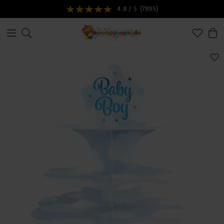
4.8 / 5
(7895)