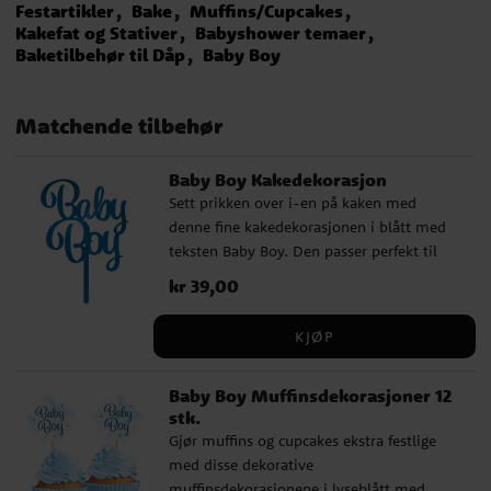
Festartikler
Bake
Muffins/Cupcakes
Kakefat og Stativer
Babyshower temaer
Baketilbehør til Dåp
Baby Boy
Matchende tilbehør
Baby Boy Kakedekorasjon
Sett prikken over i-en på kaken med
denne fine kakedekorasjonen i blått med
teksten Baby Boy. Den passer perfekt til
baby shower, dåp, velkomstfest eller andre
Pris
kr 39,00
:
kr 39,00
feiringer der du ønsker å skape et søtt og
gjennomtenkt preg på dessertbordet.
KJØP
Kakedekorasjonen er enkel å plassere i
kaken og blir en dekorativ detalj som raskt
Baby Boy Muffinsdekorasjoner 12
løfter hele borddekkingen. Den glansfulle
stk.
overflaten gir et festlig inntrykk og gjør
Gjør muffins og cupcakes ekstra festlige
den til et fint valg når kaken får stå i
med disse dekorative
sentrum. ✔️ Størrelse: 16 cm ✔️ Materiale:
muffinsdekorasjonene i lyseblått med