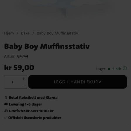
Hjem
Bake
Baby Boy Muffinsstativ
Baby Boy Muffinsstativ
Art.nr.
G4744
Pris
:
kr 59,00
kr 59,00
Lager
:
4 stk
LEGG I HANDLEKURV
Betal fleksibelt med Klarna
📄
Levering 1-6 dager
🚚
Gratis frakt over 1000 kr
🎁
Offisielt lisensierte produkter
✅