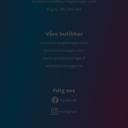
kundeservice@bursdagskongen.com
Org.nr. 915 249 264
Våre butikker
www.bursdagskongen.com
www.kalaskungen.com
www.synttarikuningas.fi
www.kalaskongen.dk
Følg oss
Facebook
Instagram