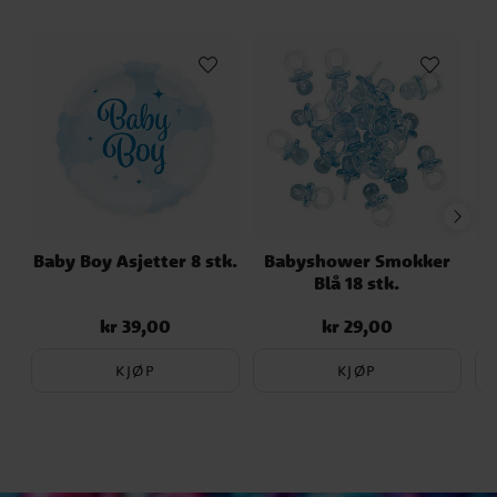
Baby Boy Asjetter 8 stk.
Babyshower Smokker
F
Blå 18 stk.
kr 39,00
kr 29,00
Pris
:
kr 39,00
Pris
:
kr 29,00
KJØP
KJØP