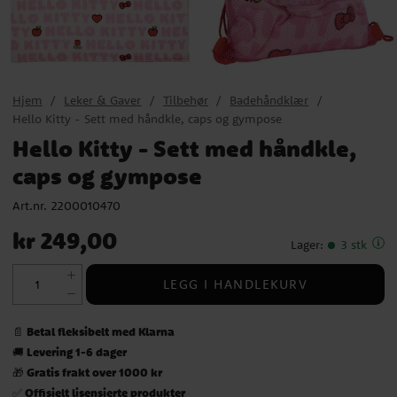
Hjem
Leker & Gaver
Tilbehør
Badehåndklær
Hello Kitty - Sett med håndkle, caps og gympose
Hello Kitty - Sett med håndkle,
caps og gympose
Art.nr.
2200010470
Pris
:
kr 249,00
kr 249,00
Lager
:
3 stk
LEGG I HANDLEKURV
Betal fleksibelt med Klarna
📄
Levering 1-6 dager
🚚
Gratis frakt over 1000 kr
🎁
Offisielt lisensierte produkter
✅