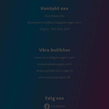
Kontakt oss
Kundeservice
kundeservice@bursdagskongen.com
Org.nr. 915 249 264
Våre butikker
www.bursdagskongen.com
www.kalaskungen.com
www.synttarikuningas.fi
www.kalaskongen.dk
Følg oss
Facebook