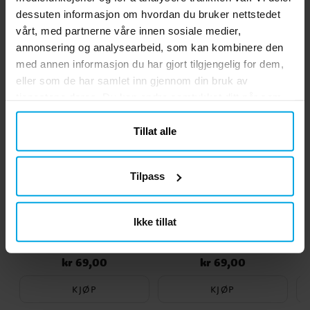
dessuten informasjon om hvordan du bruker nettstedet
vårt, med partnerne våre innen sosiale medier,
Andre kjøpte også
annonsering og analysearbeid, som kan kombinere den
med annen informasjon du har gjort tilgjengelig for dem,
eller som de har samlet inn gjennom din bruk av
tjenestene deres. Du kan endre samtykket ditt når som
helst.
Tillat alle
Tilpass
Bluey Tallballong 4
Bluey Tallballong 1
Ikke tillat
kr 69,00
kr 69,00
Pris
:
kr 69,00
Pris
:
kr 69,00
KJØP
KJØP