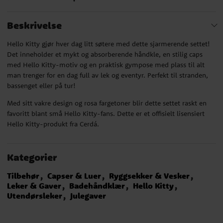
Beskrivelse
Hello Kitty gjør hver dag litt søtere med dette sjarmerende settet!
Det inneholder et mykt og absorberende håndkle, en stilig caps
med Hello Kitty-motiv og en praktisk gympose med plass til alt
man trenger for en dag full av lek og eventyr. Perfekt til stranden,
bassenget eller på tur!
Med sitt vakre design og rosa fargetoner blir dette settet raskt en
favoritt blant små Hello Kitty-fans. Dette er et offisielt lisensiert
Hello Kitty-produkt fra Cerdá.
Kategorier
Tilbehør
Capser & Luer
Ryggsekker & Vesker
Leker & Gaver
Badehåndklær
Hello Kitty
Utendørsleker
Julegaver