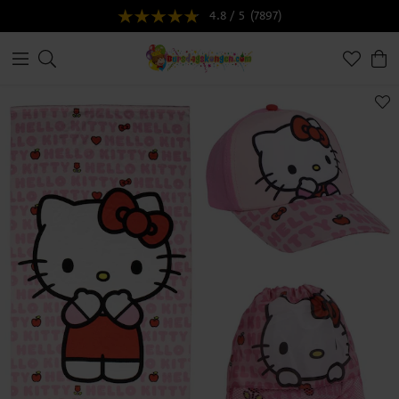
4.8 / 5
(7897)