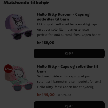
Matchende tilbehør
Hello Kitty Kuromi - Caps og
solbriller til barn
Et komplett sett med både en stilig caps
og et par solbriller i barnestørrelse –
perfekt for små Kuromi-fans! Capen har et
kult design med den rampete og
Pris
kr 189,00
:
kr 189,00
sjarmerende Kuromi, mens de matchende
solbrillene gir både stil og beskyttelse på
KJØP
solrike dager. Capsen har en omkrets på 53
cm og kan justeres bak, noe som gjør at
Hello Kitty - Caps og solbriller til
den vanligvis passer for barn i alderen ca.
barn
4 til 6 år. Solbrillene er laboratorietestet
Sett med både en fin caps og et par
og oppfyller følgende krav: I samsvar med
solbriller i barnestørrelse – perfekt for små
standarden EN ISO 12312-1:2023 og gir 100
Hello Kitty-fans! Capen har et nydelig
% beskyttelse mot UV-stråler og solens
design med Hello Kitty, og de matchende
skadelige effekter (UV400). Klassifisering:
Nåværende pris
kr 149,00
:
kr 149,00
Opprinnelig
kr 189,00
solbrillene gir både stil og beskyttelse på
generell/hverdagsbruk. Filterkategori: 3.
pris
:
kr 189,00
solrike dager. Capsen har en omkrets på 53
Transmisjon: 8–18 %. Advarsler: Rengjør
KJØP